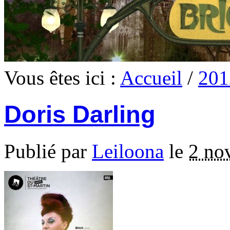
Vous êtes ici :
Accueil
/
201
Doris Darling
Publié par
Leiloona
le
2 no