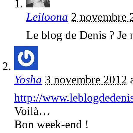
Leiloona
2 novembre 
Le blog de Denis ? Je n
Yosha
3 novembre 2012
http://www.leblogdedeni
Voilà…
Bon week-end !