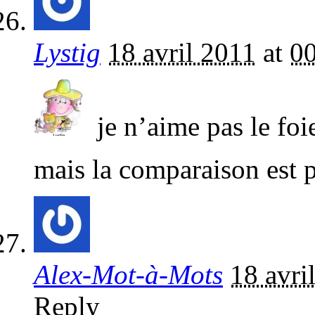
Lystig
18 avril 2011
at
0
je n’aime pas le foie
mais la comparaison est p
Alex-Mot-à-Mots
18 avri
Reply