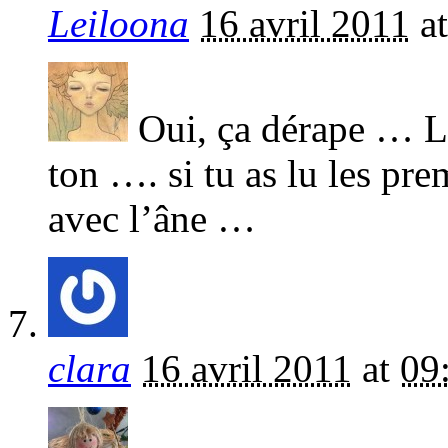
Leiloona
16 avril 2011
a
Oui, ça dérape … Le
ton …. si tu as lu les pre
avec l’âne …
clara
16 avril 2011
at
09