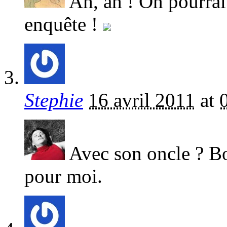
Ah, ah ! On pourrai
enquête !
Stephie
16 avril 2011
at
Avec son oncle ? Bon
pour moi.