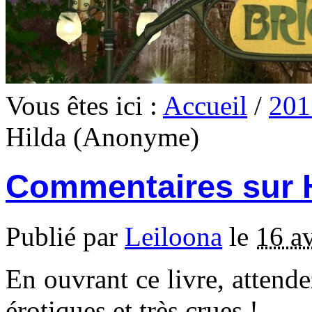
Vous êtes ici :
Accueil
/
201
Hilda (Anonyme)
Commentaires sur 
Publié par
Leiloona
le
16 a
En ouvrant ce livre, attend
érotiques et très crues !