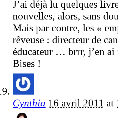
J’ai déjà lu quelques livr
nouvelles, alors, sans do
Mais par contre, les « em
rêveuse : directeur de ca
éducateur … brrr, j’en ai
Bises !
Cynthia
16 avril 2011
at