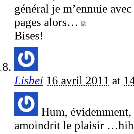
général je m’ennuie avec
pages alors…
Bises!
Lisbei
16 avril 2011
at
1
Hum, évidemment, en
amoindrit le plaisir …hih