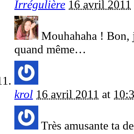
Irrégulière
16 avril 2011
Mouhahaha ! Bon, je 
quand même…
krol
16 avril 2011
at
10:
Très amusante ta der