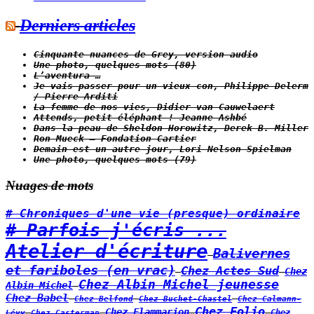
Derniers articles
Cinquante nuances de Grey, version audio
Une photo, quelques mots (80)
L’aventura …
Je vais passer pour un vieux con, Philippe Delerm
/ Pierre Arditi
La femme de nos vies, Didier van Cauwelaert
Attends, petit éléphant ! Jeanne Ashbé
Dans la peau de Sheldon Horowitz, Derek B. Miller
Ron Mueck – Fondation Cartier
Demain est un autre jour, Lori Nelson Spielman
Une photo, quelques mots (79)
Nuages de mots
# Chroniques d'une vie (presque) ordinaire
# Parfois j'écris ...
Atelier d'écriture
Balivernes
et fariboles (en vrac)
Chez Actes Sud
Chez
Chez Albin Michel jeunesse
Albin Michel
Chez Babel
Chez Belfond
Chez Calmann-
Chez Buchet-Chastel
Chez Folio
Chez Flammarion
Lévy
Chez
Chez Casterman