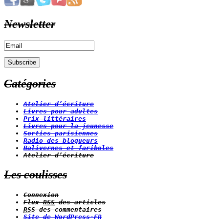
Newsletter
Catégories
Atelier d’écriture
Livres pour adultes
Prix littéraires
Livres pour la jeunesse
Sorties parisiennes
Radio des blogueurs
Balivernes et fariboles
Atelier d’écriture
Les coulisses
Connexion
Flux
RSS
des articles
RSS
des commentaires
Site de WordPress-FR