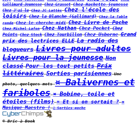
Chez Hachette jeunesse
Gallimard Jeunesse
Chez Grasset
Chez l'école des
Chez J'ai lu
Chez JC Lattès
loisirs
Chez la Blanche (Gallimard)
Chez la Table
Chez Livre de Poche
Chez le cherche midi
ronde
Chez Nathan
Chez Pocket
Chez
Chez Michel Lafon
Grand
Chez Usborne
Points
Chez Tourbillon
Chez Stock
La radio des
prix des lectrices ELLE
Livres pour adultes
blogueurs
Livres pour la jeunesse
Non
Prix
classé
Pour les tout petits
littéraires
Sorties parisiennes
Une
¤ Balivernes et
photo, quelques mots
fariboles
¤ Bobine, toile et
étoiles (films)
¤ Et si on sortait ?
¤
Musique Maestro !
♫ Sorties poche
© Bric à Book