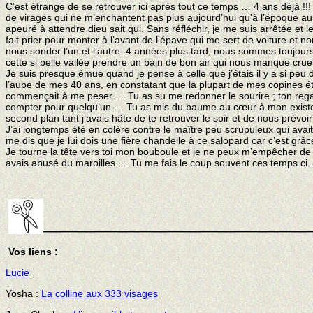
C’est étrange de se retrouver ici après tout ce temps … 4 ans déjà !!! 
de virages qui ne m’enchantent pas plus aujourd’hui qu’à l’époque au v
apeuré à attendre dieu sait qui. Sans réfléchir, je me suis arrêtée et
fait prier pour monter à l’avant de l’épave qui me sert de voiture et 
nous sonder l’un et l’autre. 4 années plus tard, nous sommes toujour
cette si belle vallée prendre un bain de bon air qui nous manque crue
Je suis presque émue quand je pense à celle que j’étais il y a si pe
l’aube de mes 40 ans, en constatant que la plupart de mes copines ét
commençait à me peser … Tu as su me redonner le sourire ; ton rega
compter pour quelqu’un … Tu as mis du baume au cœur à mon existen
second plan tant j’avais hâte de te retrouver le soir et de nous prévo
J’ai longtemps été en colère contre le maître peu scrupuleux qui avai
me dis que je lui dois une fière chandelle à ce salopard car c’est
Je tourne la tête vers toi mon bouboule et je ne peux m’empêcher de ri
avais abusé du maroilles … Tu me fais le coup souvent ces temps ci. 
———————————————————————————
Vos liens :
Lucie
Yosha :
La colline aux 333 visages