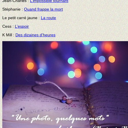
Jean-Charles :
L’impossible tournant
Stéphanie :
Quand frappe la mort
Le petit carré jaune :
La route
Cess :
L’espoir
K Mill :
Des dizaines d’heures