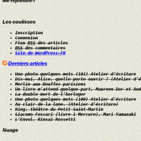
Me rejoindre !
Les coulisses
Inscription
Connexion
Flux
RSS
des articles
RSS
des commentaires
Site de WordPress-FR
Derniers articles
Une photo quelques mots (101) Atelier d’écriture
Dis-moi, Alice, quelle porte ouvrir ? (Atelier d’é
Merlin aux Bouffes parisiens
Un livre m’attend quelque part, Maureen Dor et And
La double mort de l’horloger
Une photo quelques mots (100) Atelier d’écriture
Au clair de la lune. (Atelier d’écriture)
Ring, théâtre du Petit Saint-Martin
Giacomo Foscari (livre 1 Mercure), Mari Yamazaki
L’Envol, Rinsai Rossetti
Nuage