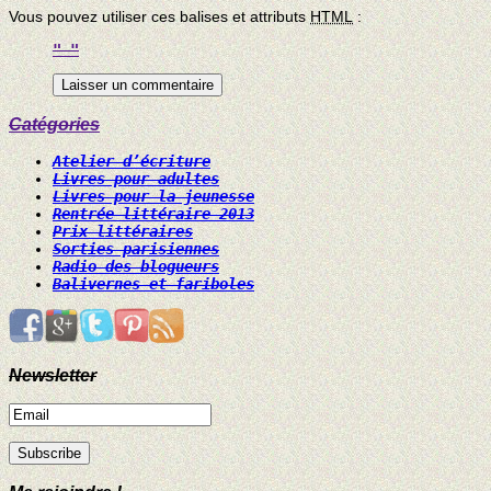
Vous pouvez utiliser ces balises et attributs
HTML
:
Catégories
Atelier d’écriture
Livres pour adultes
Livres pour la jeunesse
Rentrée littéraire 2013
Prix littéraires
Sorties parisiennes
Radio des blogueurs
Balivernes et fariboles
Newsletter