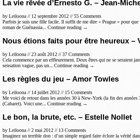
La vie rêvée d’Ernesto G. – Jean-Mich
by
Leiloona
//
12 septembre 2012
//
55 Comments
Parfois je suis une fille facile. Il suffit de me dire « Prague » pour 
roman de Guénassia... Continue reading →
Nous étions faits pour être heureux –
by
Leiloona
//
23 août 2012
//
37 Comments
Cela commence par un effleurement. Deux êtres qui ne se seraient jamai
sensation vague, pas un... Continue reading →
Les règles du jeu – Amor Towles
by
Leiloona
//
14 juillet 2012
//
15 Comments
Me voici de retour dans les années 30 à New-York (la fin des années 3
(Cabaret). Voici une... Continue reading →
Le bon, la brute, etc. – Estelle Nollet
by
Leiloona
//
2 mai 2012
//
13 Comments
Imaginez un terrible don : d’un simple regard faire éclore la vérité da