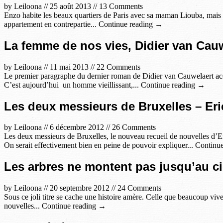
by
Leiloona
//
25 août 2013
//
13 Comments
Enzo habite les beaux quartiers de Paris avec sa maman Liouba, mais c
appartement en contrepartie... Continue reading →
La femme de nos vies, Didier van Cau
by
Leiloona
//
11 mai 2013
//
22 Comments
Le premier paragraphe du dernier roman de Didier van Cauwelaert accr
C’est aujourd’hui un homme vieillissant,... Continue reading →
Les deux messieurs de Bruxelles – E
by
Leiloona
//
6 décembre 2012
//
26 Comments
Les deux messieurs de Bruxelles, le nouveau recueil de nouvelles d’Eri
On serait effectivement bien en peine de pouvoir expliquer... Contin
Les arbres ne montent pas jusqu’au ci
by
Leiloona
//
20 septembre 2012
//
24 Comments
Sous ce joli titre se cache une histoire amère. Celle que beaucoup viven
nouvelles... Continue reading →