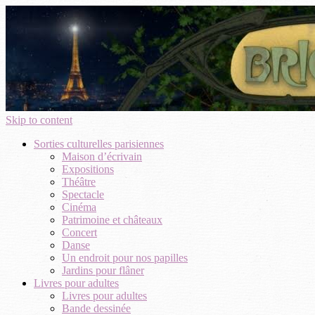
Skip to content
Sorties culturelles parisiennes
Maison d’écrivain
Expositions
Théâtre
Spectacle
Cinéma
Patrimoine et châteaux
Concert
Danse
Un endroit pour nos papilles
Jardins pour flâner
Livres pour adultes
Livres pour adultes
Bande dessinée