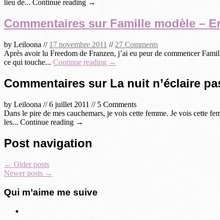
lieu de... Continue reading →
Commentaires sur Famille modèle – E
by
Leiloona
//
17 novembre 2011
//
27 Comments
Après avoir lu Freedom de Franzen, j’ai eu peur de commencer Famille m
ce qui touche...
Continue reading →
Commentaires sur La nuit n’éclaire pas
by
Leiloona
//
6 juillet 2011
//
5 Comments
Dans le pire de mes cauchemars, je vois cette femme. Je vois cette fem
les... Continue reading →
Post navigation
←
Older posts
Newer posts
→
Qui m’aime me suive