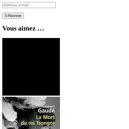
Adresse
e-
mail
Vous aimez …