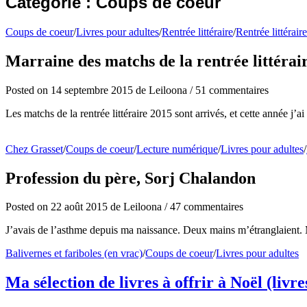
Catégorie : Coups de coeur
Coups de coeur
/
Livres pour adultes
/
Rentrée littéraire
/
Rentrée littérair
Marraine des matchs de la rentrée littérai
Posted
on
14 septembre 2015
de
Leiloona
/
51 commentaires
Les matchs de la rentrée littéraire 2015 sont arrivés, et cette année j’
Chez Grasset
/
Coups de coeur
/
Lecture numérique
/
Livres pour adultes
/
Profession du père, Sorj Chalandon
Posted
on
22 août 2015
de
Leiloona
/
47 commentaires
J’avais de l’asthme depuis ma naissance. Deux mains m’étranglaient. Ma
Balivernes et fariboles (en vrac)
/
Coups de coeur
/
Livres pour adultes
Ma sélection de livres à offrir à Noël (livre