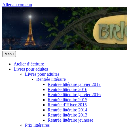
Aller au contenu
Menu
Atelier d’écriture
Livres pour adultes
Livres pour adultes
Rentrée littéraire
Rentrée littéraire janvier 2017
Rentrée littéraire 2016
Rentrée littéraire janvier 2016
Rentrée littéraire 2015
Rentrée d’Hiver 2015
Rentrée littéraire 2014
Rentrée littéraire 2013
Rentrée littéraire jeunesse
Prix littéraires