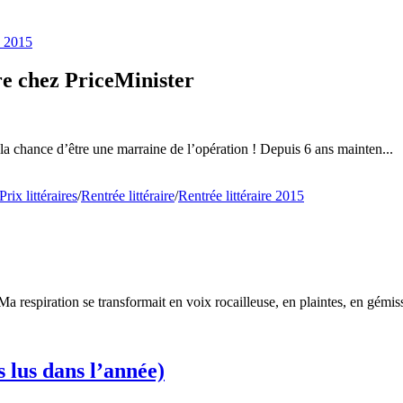
e 2015
re chez PriceMinister
ai la chance d’être une marraine de l’opération ! Depuis 6 ans mainten...
Prix littéraires
/
Rentrée littéraire
/
Rentrée littéraire 2015
 respiration se transformait en voix rocailleuse, en plaintes, en gémiss
s lus dans l’année)