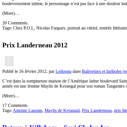
bouleversement intime, le personnage n’est pas face à une douleur indic
(More)…
20 Comments.
Tags: Chez P.O.L, Nicolas Fargues, portrait au vitriol, rentrée littérai
Prix Landerneau 2012
Publié le 16 février 2012, par
Leiloona
dans
Balivernes et fariboles (e
C’est dans la somptueuse maison de l’Amérique latine boulevard Sain
année est une femme Maylis de Kerangal pour son roman Tangentes vers
(More)…
17 Comments.
Tags:
Antoine Laurain
,
Maylis de Kerangal
,
Prix Landerneau
,
prix lit