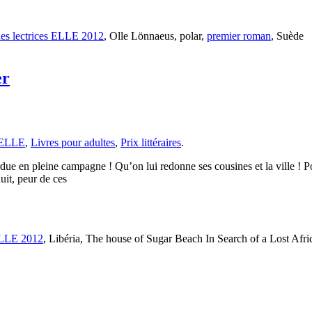
des lectrices ELLE 2012
, Olle Lönnaeus, polar,
premier roman
, Suède
er
s ELLE
,
Livres pour adultes
,
Prix littéraires
.
rdue en pleine campagne ! Qu’on lui redonne ses cousines et la ville ! P
uit, peur de ces
 ELLE 2012
, Libéria, The house of Sugar Beach In Search of a Lost Afr