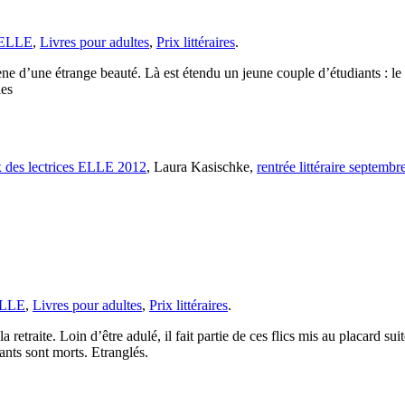
s ELLE
,
Livres pour adultes
,
Prix littéraires
.
cène d’une étrange beauté. Là est étendu un jeune couple d’étudiants : le 
les
x des lectrices ELLE 2012
, Laura Kasischke,
rentrée littéraire septemb
 ELLE
,
Livres pour adultes
,
Prix littéraires
.
traite. Loin d’être adulé, il fait partie de ces flics mis au placard suit
ants sont morts. Etranglés.