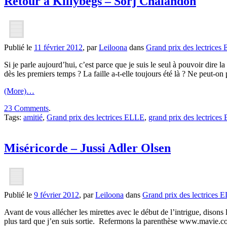
Retour à Killybegs – Sorj Chalandon
Publié le
11 février 2012
, par
Leiloona
dans
Grand prix des lectrices
Si je parle aujourd’hui, c’est parce que je suis le seul à pouvoir dire
dès les premiers temps ? La faille a-t-elle toujours été là ? Ne peut-on 
(More)…
23 Comments
.
Tags:
amitié
,
Grand prix des lectrices ELLE
,
grand prix des lectrice
Miséricorde – Jussi Adler Olsen
Publié le
9 février 2012
, par
Leiloona
dans
Grand prix des lectrices 
Avant de vous allécher les mirettes avec le début de l’intrigue, dison
plus tard que j’en suis sortie. Refermons la parenthèse www.mavie.com