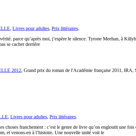
 ELLE
,
Livres pour adultes
,
Prix littéraires
.
 la vérité. parce qu’après moi, j’espère le silence. Tyrone Meehan, à Ki
pas se cacher derrière
s ELLE 2012
, Grand prix du roman de l'Académie française 2011, IRA, S
ELLE
,
Livres pour adultes
,
Prix littéraires
.
s les choses franchement : c’est le genre de livre qu’on engloutit une f
, et venons-en à l’histoire. Une nouvelle unité voit le