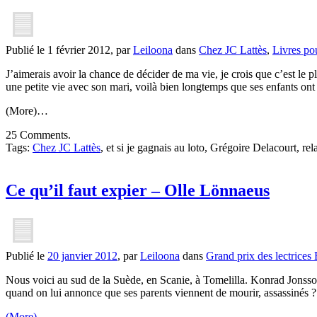
Publié le 1 février 2012, par
Leiloona
dans
Chez JC Lattès
,
Livres po
J’aimerais avoir la chance de décider de ma vie, je crois que c’est le
une petite vie avec son mari, voilà bien longtemps que ses enfants ont q
(More)…
25 Comments.
Tags:
Chez JC Lattès
, et si je gagnais au loto, Grégoire Delacourt, r
Ce qu’il faut expier – Olle Lönnaeus
Publié le
20 janvier 2012
, par
Leiloona
dans
Grand prix des lectrice
Nous voici au sud de la Suède, en Scanie, à Tomelilla. Konrad Jonsson
quand on lui annonce que ses parents viennent de mourir, assassinés ?
(More)…