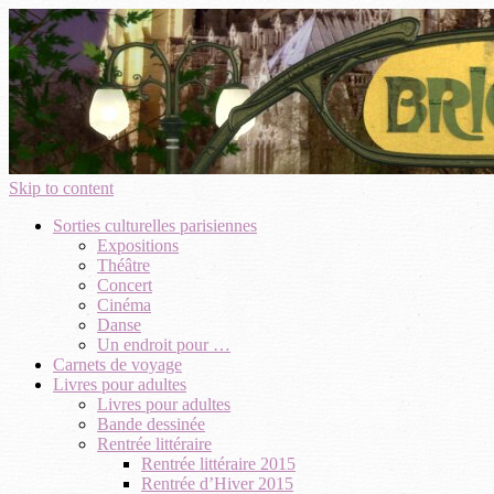
Skip to content
Sorties culturelles parisiennes
Expositions
Théâtre
Concert
Cinéma
Danse
Un endroit pour …
Carnets de voyage
Livres pour adultes
Livres pour adultes
Bande dessinée
Rentrée littéraire
Rentrée littéraire 2015
Rentrée d’Hiver 2015