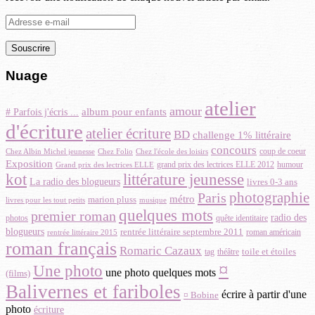
Adresse
e-
mail
Nuage
atelier
amour
album pour enfants
# Parfois j'écris ...
d'écriture
atelier écriture
BD
challenge 1% littéraire
concours
coup de coeur
Chez Albin Michel jeunesse
Chez Folio
Chez l'école des loisirs
Exposition
grand prix des lectrices ELLE 2012
Grand prix des lectrices ELLE
humour
littérature jeunesse
kot
La radio des blogueurs
livres 0-3 ans
photographie
Paris
métro
marion pluss
musique
livres pour les tout petits
quelques mots
premier roman
radio des
quête identitaire
photos
blogueurs
rentrée littéraire septembre 2011
roman américain
rentrée littéraire 2015
roman français
Romaric Cazaux
toile et étoiles
théâtre
tag
¤
Une photo
une photo quelques mots
(films)
Balivernes et fariboles
écrire à partir d'une
¤ Bobine
photo
écriture