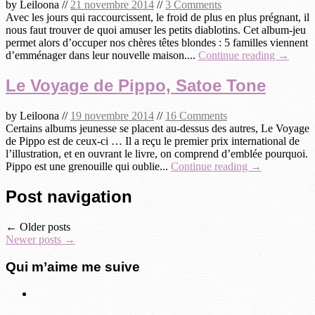
by
Leiloona
//
21 novembre 2014
//
3 Comments
Avec les jours qui raccourcissent, le froid de plus en plus prégnant, il
nous faut trouver de quoi amuser les petits diablotins. Cet album-jeu
permet alors d’occuper nos chères têtes blondes : 5 familles viennent
d’emménager dans leur nouvelle maison....
Continue reading →
Le Voyage de Pippo, Satoe Tone
by
Leiloona
//
19 novembre 2014
//
16 Comments
Certains albums jeunesse se placent au-dessus des autres, Le Voyage
de Pippo est de ceux-ci … Il a reçu le premier prix international de
l’illustration, et en ouvrant le livre, on comprend d’emblée pourquoi.
Pippo est une grenouille qui oublie...
Continue reading →
Post navigation
←
Older posts
Newer posts
→
Qui m’aime me suive