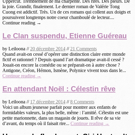
Uppercut. Tremblement de ma charpente. Des rires. Des pleurs. De
la joie. Grandir, finalement. Le dernier roman de Valérie Tong
Cuong est addictif. Très. Un de ces romans qui collent aux doigts et
poursuivent longtemps notre coeur chamboulé de lecteur....
Continue reading →
Le Clan suspendu, Etienne Guéreau
by
Leiloona
//
20 décembre 2014
//
21 Comments
Quand avait-on cessé d’opérer une distinction claire entre monde
fictif et rationnel ? Depuis quand l’art dramatique avait-il cessé ?
Jouait-on encore la comédie ou se préparait-on à autre chose ?
Antigone, Créon, Hémon, Ismène, Polynice vivent tous dans le...
Continue reading →
En attendant Noël : Célestin rêve
by
Leiloona
//
17 décembre 2014
//
8 Comments
Voici un album jeunesse parfait pour montrer aux enfants de
formidables valeurs, la plus belle, même : l’amitié. Célestin est une
petite marionnette, dans un magasin de jouets. Il rêve de sa vie
d’avant, du temps où il faisait rire...
Continue reading →