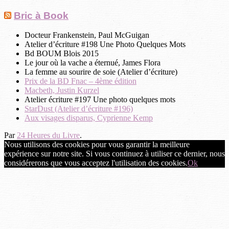
Bric à Book
Docteur Frankenstein, Paul McGuigan
Atelier d’écriture #198 Une Photo Quelques Mots
Bd BOUM Blois 2015
Le jour où la vache a éternué, James Flora
La femme au sourire de soie (Atelier d’écriture)
Prix de la BD Fnac – 4ème édition
Macbeth, Justin Kurzel
Atelier écriture #197 Une photo quelques mots
StarDust (Atelier d’écriture #196)
Aux visages disparus, Cyprienne Kemp
Par
24 Heures du Livre
.
Nous utilisons des cookies pour vous garantir la meilleure
expérience sur notre site. Si vous continuez à utiliser ce dernier, nous
considérerons que vous acceptez l'utilisation des cookies.
Ok