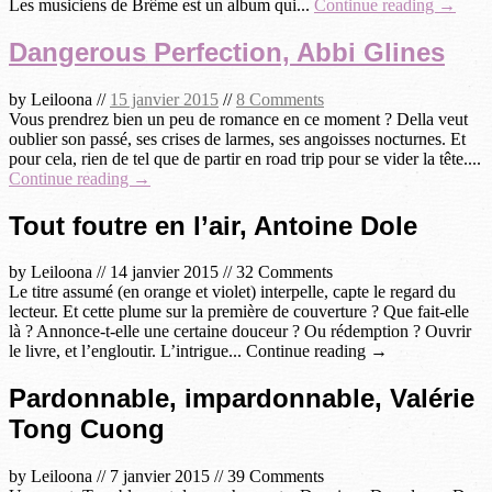
Les musiciens de Brême est un album qui...
Continue reading →
Dangerous Perfection, Abbi Glines
by
Leiloona
//
15 janvier 2015
//
8 Comments
Vous prendrez bien un peu de romance en ce moment ? Della veut
oublier son passé, ses crises de larmes, ses angoisses nocturnes. Et
pour cela, rien de tel que de partir en road trip pour se vider la tête....
Continue reading →
Tout foutre en l’air, Antoine Dole
by
Leiloona
//
14 janvier 2015
//
32 Comments
Le titre assumé (en orange et violet) interpelle, capte le regard du
lecteur. Et cette plume sur la première de couverture ? Que fait-elle
là ? Annonce-t-elle une certaine douceur ? Ou rédemption ? Ouvrir
le livre, et l’engloutir. L’intrigue... Continue reading →
Pardonnable, impardonnable, Valérie
Tong Cuong
by
Leiloona
//
7 janvier 2015
//
39 Comments