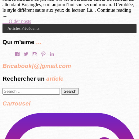
attendant Bojangles, sort aujourd’hui son second roman. D’emblée,
le style différent saute aux yeux du lecteur. Là... Continue reading
→
Post
←
Older posts
Articles Précédents
navigation
Qui m’aime
…
Facebook
Twitter
Instagram
Pinterest
LinkedIn
Bricabook[@]gmail.com
Rechercher un
article
Search
for:
Carrousel