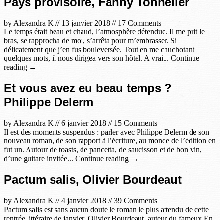
Pays provisoire, Fanny Tonnelier
by
Alexandra K
//
13 janvier 2018
//
17 Comments
Le temps était beau et chaud, l’atmosphère détendue. Il me prit le
bras, se rapprocha de moi, s’arrêta pour m’embrasser. Si
délicatement que j’en fus bouleversée. Tout en me chuchotant
quelques mots, il nous dirigea vers son hôtel. A vrai... Continue
reading →
Et vous avez eu beau temps ?
Philippe Delerm
by
Alexandra K
//
6 janvier 2018
//
15 Comments
Il est des moments suspendus : parler avec Philippe Delerm de son
nouveau roman, de son rapport à l’écriture, au monde de l’édition en
fut un. Autour de toasts, de pancetta, de saucisson et de bon vin,
d’une guitare invitée... Continue reading →
Pactum salis, Olivier Bourdeaut
by
Alexandra K
//
4 janvier 2018
//
39 Comments
Pactum salis est sans aucun doute le roman le plus attendu de cette
rentrée littéraire de janvier. Olivier Bourdeaut, auteur du fameux En