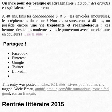
Un livre pour des presque quadragénaires ?
La cour des grandes
est spécialement fait pour vous !
A 40 ans, finis les
chabadabada ♪ ♫ ♪
, les envolées amoureuses,
les crépitements du coeur ? Non … rassurez-vous à 40 ans, on
possède encore
une vie trépidante et rocambolesque
: ces
héroïnes des temps modernes vous le prouveront avec leur vie haute
en couleurs !
Lire la suite →
Partagez !
Facebook
Pinterest
Google
Twitter
LinkedIn
This entry was posted in
Chez JC Lattès
,
Livres pour adultes
and
tagged Adèle Bréau,
amitié
,
amour
,
comédie romantique
,
roman feel
good
,
roman français
.
Rentrée littéraire 2015