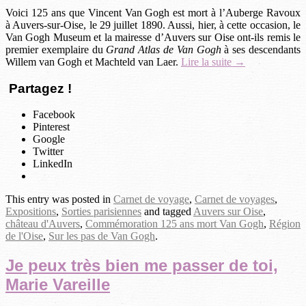
Voici 125 ans que Vincent Van Gogh est mort à l’Auberge Ravoux
à Auvers-sur-Oise, le 29 juillet 1890. Aussi, hier, à cette occasion, le
Van Gogh Museum et la mairesse d’Auvers sur Oise ont-ils remis le
premier exemplaire du
Grand Atlas de Van Gogh
à ses descendants
Willem van Gogh et Machteld van Laer.
Lire la suite →
Partagez !
Facebook
Pinterest
Google
Twitter
LinkedIn
This entry was posted in
Carnet de voyage
,
Carnet de voyages
,
Expositions
,
Sorties parisiennes
and tagged
Auvers sur Oise
,
château d'Auvers
,
Commémoration 125 ans mort Van Gogh
,
Région
de l'Oise
,
Sur les pas de Van Gogh
.
Je peux très bien me passer de toi,
Marie Vareille