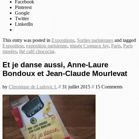
Facebook
Pinterest
Google
Twitter
LinkedIn
This entry was posted in
Expositions
,
Sorties parisiennes
and tagged
Exposition
,
exposition parisienne
,
musée Cognacq Jay
,
Paris
,
Paris
musées
,
thé café chococlat
.
Et je danse aussi, Anne-Laure
Bondoux et Jean-Claude Mourlevat
by
Chronique de Ludovic L
//
31 juillet 2015
//
15 Comments