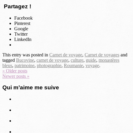
Partagez !
Facebook
Pinterest
Google
Twitter
LinkedIn
This entry was posted in
Carnet de voyage
,
Carnet de voyages
and
tagged
Bucovine
,
carnet de voyage
,
culture
,
guide
,
monastères
bleus
,
patrimoine
,
photographie
,
Roumanie
,
voyage
.
« Older posts
Newer posts »
Qui m’aime me suive