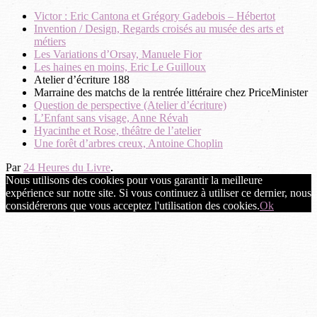
Victor : Eric Cantona et Grégory Gadebois – Hébertot
Invention / Design, Regards croisés au musée des arts et
métiers
Les Variations d’Orsay, Manuele Fior
Les haines en moins, Eric Le Guilloux
Atelier d’écriture 188
Marraine des matchs de la rentrée littéraire chez PriceMinister
Question de perspective (Atelier d’écriture)
L’Enfant sans visage, Anne Révah
Hyacinthe et Rose, théâtre de l’atelier
Une forêt d’arbres creux, Antoine Choplin
Par
24 Heures du Livre
.
Nous utilisons des cookies pour vous garantir la meilleure
expérience sur notre site. Si vous continuez à utiliser ce dernier, nous
considérerons que vous acceptez l'utilisation des cookies.
Ok