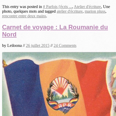
This entry was posted in
# Parfois j'écris ...
,
Atelier d'écriture
, Une
photo, quelques mots and tagged
atelier d'écriture
,
marion pluss
,
rencontre entre deux mains
.
Carnet de voyage : La Roumanie du
Nord
by
Leiloona
//
26 juillet 2015
//
24 Comments