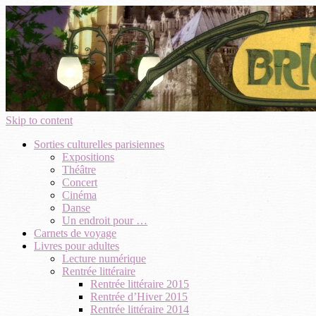
Skip to content
Sorties culturelles parisiennes
Expositions
Théâtre
Concert
Cinéma
Danse
Un endroit pour …
Carnets de voyage
Livres pour adultes
Lecture numérique
Rentrée littéraire
Rentrée littéraire 2015
Rentrée d’Hiver 2015
Rentrée littéraire 2014