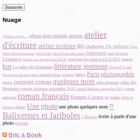
e-
mail
Nuage
atelier
amour
album pour enfants
# Parfois j'écris ...
d'écriture
atelier écriture
BD
challenge 1% littéraire
Chez
concours
Albin Michel jeunesse
coup de coeur
Chez Folio
Chez l'école des loisirs
Exposition
grand prix des lectrices ELLE 2012
Grand prix des lectrices ELLE
humour
littérature jeunesse
kot
La radio des blogueurs
livres 0-3 ans
Paris
photographie
métro
marion pluss
musique
livres pour les tout petits
quelques mots
premier roman
radio des
photos
quête identitaire
blogueurs
rentrée littéraire septembre 2011
roman
rentrée littéraire septembre 2013
roman français
Romaric Cazaux
toile et
américain
théâtre
tag
¤
Une photo
une photo quelques mots
étoiles (films)
Balivernes et fariboles
écrire à partir d'une
¤ Bobine
photo
écriture
Bric à Book