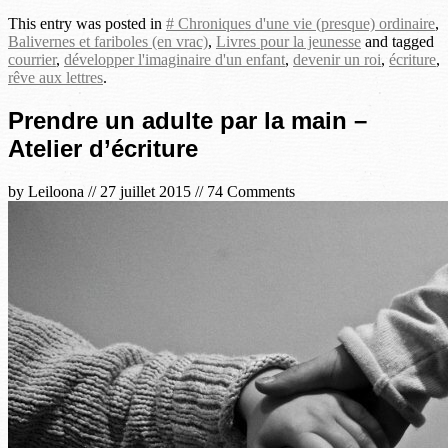
This entry was posted in
# Chroniques d'une vie (presque) ordinaire
,
Balivernes et fariboles (en vrac)
,
Livres pour la jeunesse
and tagged
courrier
,
développer l'imaginaire d'un enfant
,
devenir un roi
,
écriture
,
rêve aux lettres
.
Prendre un adulte par la main –
Atelier d’écriture
by
Leiloona
//
27 juillet 2015
//
74 Comments