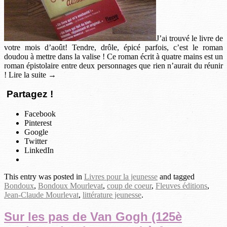
J’ai trouvé le livre de
votre mois d’août! Tendre, drôle, épicé parfois, c’est le roman
doudou à mettre dans la valise ! Ce roman écrit à quatre mains est un
roman épistolaire entre deux personnages que rien n’aurait du réunir
! Lire la suite →
Partagez !
Facebook
Pinterest
Google
Twitter
LinkedIn
This entry was posted in
Livres pour la jeunesse
and tagged
Bondoux
,
Bondoux Mourlevat
,
coup de coeur
,
Fleuves éditions
,
Jean-Claude Mourlevat
,
littérature jeunesse
.
Sur les pas de Van Gogh (125è