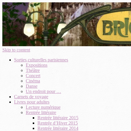
Skip to content
Sorties culturelles parisiennes
Expositions
Théâtre
Concert
Cinéma
Danse
Un endroit pour …
Carnets de voyage
Livres pour adultes
Lecture numérique
Rentrée littéraire
Rentrée littéraire 2015
Rentrée d’Hiver 2015
Rentrée littéraire 2014