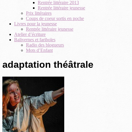
Rentrée littéraire 2013
Rentrée littéraire jeunesse
Prix littéraires
Coups de coeur sortis en poche
Livres pour la jeunesse
Rentrée littéraire jeunesse
Atelier d’écriture
Balivernes et fariboles
Radio des blogueurs
Mots d’Enfant
adaptation théâtrale