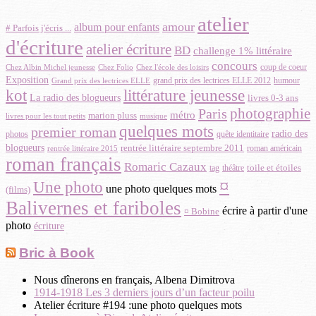
atelier
amour
album pour enfants
# Parfois j'écris ...
d'écriture
atelier écriture
BD
challenge 1% littéraire
concours
coup de coeur
Chez Albin Michel jeunesse
Chez Folio
Chez l'école des loisirs
Exposition
grand prix des lectrices ELLE 2012
Grand prix des lectrices ELLE
humour
littérature jeunesse
kot
La radio des blogueurs
livres 0-3 ans
photographie
Paris
métro
marion pluss
musique
livres pour les tout petits
quelques mots
premier roman
radio des
photos
quête identitaire
blogueurs
rentrée littéraire septembre 2011
roman américain
rentrée littéraire 2015
roman français
Romaric Cazaux
toile et étoiles
théâtre
tag
¤
Une photo
une photo quelques mots
(films)
Balivernes et fariboles
écrire à partir d'une
¤ Bobine
photo
écriture
Bric à Book
Nous dînerons en français, Albena Dimitrova
1914-1918 Les 3 derniers jours d’un facteur poilu
Atelier écriture #194 :une photo quelques mots