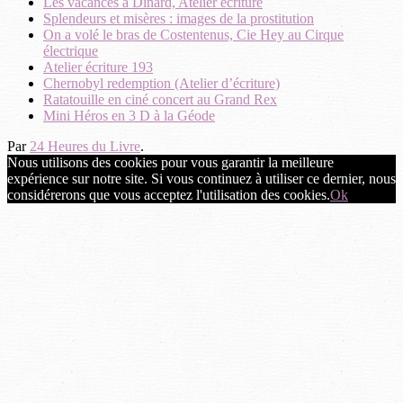
Les vacances à Dinard, Atelier écriture
Splendeurs et misères : images de la prostitution
On a volé le bras de Costentenus, Cie Hey au Cirque
électrique
Atelier écriture 193
Chernobyl redemption (Atelier d’écriture)
Ratatouille en ciné concert au Grand Rex
Mini Héros en 3 D à la Géode
Par
24 Heures du Livre
.
Nous utilisons des cookies pour vous garantir la meilleure
expérience sur notre site. Si vous continuez à utiliser ce dernier, nous
considérerons que vous acceptez l'utilisation des cookies.
Ok