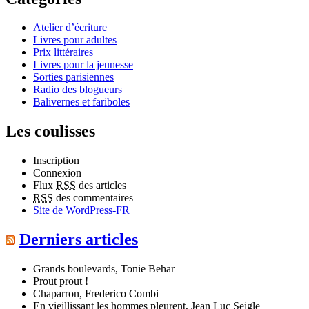
Atelier d’écriture
Livres pour adultes
Prix littéraires
Livres pour la jeunesse
Sorties parisiennes
Radio des blogueurs
Balivernes et fariboles
Les coulisses
Inscription
Connexion
Flux
RSS
des articles
RSS
des commentaires
Site de WordPress-FR
Derniers articles
Grands boulevards, Tonie Behar
Prout prout !
Chaparron, Frederico Combi
En vieillissant les hommes pleurent, Jean Luc Seigle