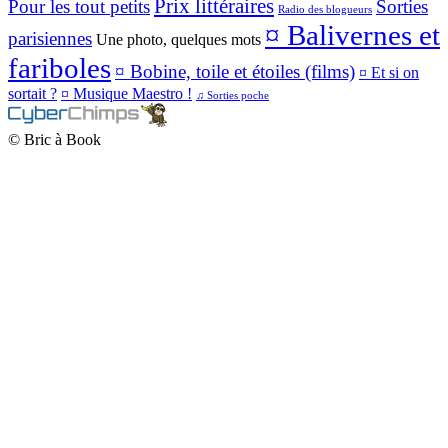
Prix littéraires
Pour les tout petits
Sorties
Radio des blogueurs
¤ Balivernes et
parisiennes
Une photo, quelques mots
fariboles
¤ Bobine, toile et étoiles (films)
¤ Et si on
sortait ?
¤ Musique Maestro !
♫ Sorties poche
© Bric à Book