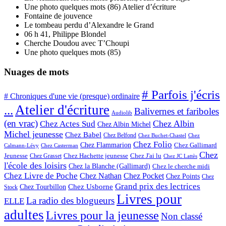
Une photo quelques mots (86) Atelier d’écriture
Fontaine de jouvence
Le tombeau perdu d’Alexandre le Grand
06 h 41, Philippe Blondel
Cherche Doudou avec T’Choupi
Une photo quelques mots (85)
Nuages de mots
# Parfois j'écris
# Chroniques d'une vie (presque) ordinaire
Atelier d'écriture
...
Balivernes et fariboles
Audiolib
(en vrac)
Chez Albin
Chez Actes Sud
Chez Albin Michel
Michel jeunesse
Chez Babel
Chez Belfond
Chez Buchet-Chastel
Chez
Chez Folio
Chez Flammarion
Chez Gallimard
Calmann-Lévy
Chez Casterman
Chez
Chez Hachette jeunesse
Chez J'ai lu
Jeunesse
Chez Grasset
Chez JC Lattès
l'école des loisirs
Chez la Blanche (Gallimard)
Chez le cherche midi
Chez Livre de Poche
Chez Nathan
Chez Pocket
Chez Points
Chez
Grand prix des lectrices
Chez Usborne
Chez Tourbillon
Stock
Livres pour
La radio des blogueurs
ELLE
adultes
Livres pour la jeunesse
Non classé