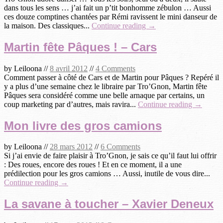
dans tous les sens … j’ai fait un p’tit bonhomme zébulon … Aussi
ces douze comptines chantées par Rémi ravissent le mini danseur de
la maison. Des classiques...
Continue reading →
Martin fête Pâques ! – Cars
by
Leiloona
//
8 avril 2012
//
4 Comments
Comment passer à côté de Cars et de Martin pour Pâques ? Repéré il
y a plus d’une semaine chez le libraire par Tro’Gnon, Martin fête
Pâques sera considéré comme une belle arnaque par certains, un
coup marketing par d’autres, mais ravira...
Continue reading →
Mon livre des gros camions
by
Leiloona
//
28 mars 2012
//
6 Comments
Si j’ai envie de faire plaisir à Tro’Gnon, je sais ce qu’il faut lui offrir
: Des roues, encore des roues ! Et en ce moment, il a une
prédilection pour les gros camions … Aussi, inutile de vous dire...
Continue reading →
La savane à toucher – Xavier Deneux