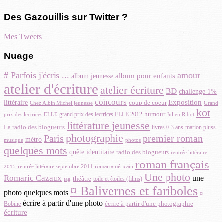
Des Gazouillis sur Twitter ?
Mes Tweets
Nuage
# Parfois j'écris ...
amour
album pour enfants
album jeunesse
atelier d'écriture
atelier écriture
BD
challenge 1%
concours
Exposition
littéraire
coup de coeur
Chez Albin Michel jeunesse
Grand
kot
humour
grand prix des lectrices ELLE 2012
prix des lectrices ELLE
Julien Ribot
littérature jeunesse
La radio des blogueurs
marion pluss
livres 0-3 ans
photographie
premier roman
Paris
métro
photos
musique
quelques mots
quête identitaire
radio des blogueurs
rentrée littéraire
roman français
rentrée littéraire septembre 2011
roman américain
2015
Une photo
Romaric Cazaux
une
théâtre
toile et étoiles (films)
tag
¤ Balivernes et fariboles
photo quelques mots
¤
écrire à partir d'une photo
écrire à partir d'une photographie
Bobine
écriture