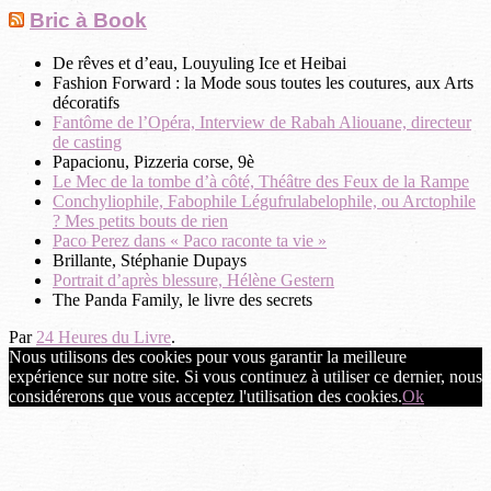
Bric à Book
De rêves et d’eau, Louyuling Ice et Heibai
Fashion Forward : la Mode sous toutes les coutures, aux Arts
décoratifs
Fantôme de l’Opéra, Interview de Rabah Aliouane, directeur
de casting
Papacionu, Pizzeria corse, 9è
Le Mec de la tombe d’à côté, Théâtre des Feux de la Rampe
Conchyliophile, Fabophile Légufrulabelophile, ou Arctophile
? Mes petits bouts de rien
Paco Perez dans « Paco raconte ta vie »
Brillante, Stéphanie Dupays
Portrait d’après blessure, Hélène Gestern
The Panda Family, le livre des secrets
Par
24 Heures du Livre
.
Nous utilisons des cookies pour vous garantir la meilleure
expérience sur notre site. Si vous continuez à utiliser ce dernier, nous
considérerons que vous acceptez l'utilisation des cookies.
Ok