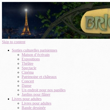
Skip to content
Sorties culturelles parisiennes
Maison d’écrivain
Expositions
Théâtre
Spectacle
Cinéma
Patrimoine et châteaux
Concert
Danse
Un endroit pour nos papilles
Jardins pour flâner
Livres pour adultes
Livres pour adultes
Bande dessinée