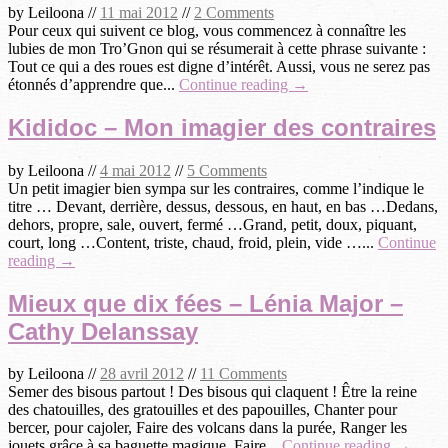
by
Leiloona
//
11 mai 2012
//
2 Comments
Pour ceux qui suivent ce blog, vous commencez à connaître les
lubies de mon Tro’Gnon qui se résumerait à cette phrase suivante :
Tout ce qui a des roues est digne d’intérêt. Aussi, vous ne serez pas
étonnés d’apprendre que...
Continue reading →
Kididoc – Mon imagier des contraires
by
Leiloona
//
4 mai 2012
//
5 Comments
Un petit imagier bien sympa sur les contraires, comme l’indique le
titre … Devant, derrière, dessus, dessous, en haut, en bas …Dedans,
dehors, propre, sale, ouvert, fermé …Grand, petit, doux, piquant,
court, long …Content, triste, chaud, froid, plein, vide …...
Continue
reading →
Mieux que dix fées – Lénia Major –
Cathy Delanssay
by
Leiloona
//
28 avril 2012
//
11 Comments
Semer des bisous partout ! Des bisous qui claquent ! Être la reine
des chatouilles, des gratouilles et des papouilles, Chanter pour
bercer, pour cajoler, Faire des volcans dans la purée, Ranger les
jouets grâce à sa baguette magique, Faire...
Continue reading →