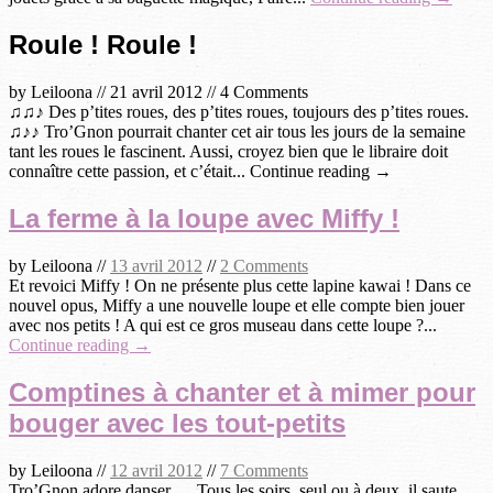
Roule ! Roule !
by
Leiloona
//
21 avril 2012
//
4 Comments
♫♫♪ Des p’tites roues, des p’tites roues, toujours des p’tites roues.
♫♪♪ Tro’Gnon pourrait chanter cet air tous les jours de la semaine
tant les roues le fascinent. Aussi, croyez bien que le libraire doit
connaître cette passion, et c’était... Continue reading →
La ferme à la loupe avec Miffy !
by
Leiloona
//
13 avril 2012
//
2 Comments
Et revoici Miffy ! On ne présente plus cette lapine kawai ! Dans ce
nouvel opus, Miffy a une nouvelle loupe et elle compte bien jouer
avec nos petits ! A qui est ce gros museau dans cette loupe ?...
Continue reading →
Comptines à chanter et à mimer pour
bouger avec les tout-petits
by
Leiloona
//
12 avril 2012
//
7 Comments
Tro’Gnon adore danser … Tous les soirs, seul ou à deux, il saute