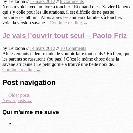
by
Leiloona
//
17 mars 2012
//
8 Comments
Nous revoici avec un livre à toucher ! Et quand c’est Xavier Deneux
qui s’y colle pour les illustrations, il est difficile de ne pas se
procurer cet album. Alors après les animaux familiers à toucher,
voici la version savane...
Continue reading →
Je vais l’ouvrir tout seul – Paolo Friz
by
Leiloona
//
14 mars 2012
//
10 Comments
Ah les enfants et leur manie de vouloir faire tout seuls ! Eh bien, que
les parents se rassurent (ou pas) ! C’est la même chose dans la
savane africaine ! Le petit gorille a trouvé une belle noix de...
Continue reading →
Post navigation
←
Older posts
Newer posts
→
Qui m’aime me suive