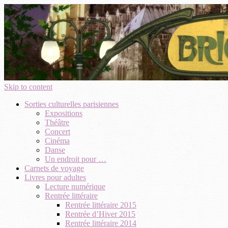
Skip to content
Sorties culturelles parisiennes
Expositions
Théâtre
Concert
Cinéma
Danse
Un endroit pour …
Carnets de voyage
Livres pour adultes
Lecture numérique
Rentrée littéraire
Rentrée littéraire 2015
Rentrée d’Hiver 2015
Rentrée littéraire 2014