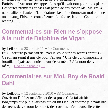
Parfois un livre nous échappe, alors qu’il avait tout pour nous plaire.
Les toutes premières choses fait partie de ces romans-là. Malgré la
nationalité de l’auteur (la littérature slave fonctionne sur moi comme
un aimant), l’histoire complètement loufoque, le ton... Continue
reading →
Commentaires sur Rien ne s’oppose
à la nuit de Delphine de Vigan
by
Leiloona
//
28 août 2011
//
50 Comments
Et si l’écriture permettait de lever le voile sur des secrets enfouis ?
Ce roman serait-il une clé pour l’auteur ? Une clé qui dissiperait le
brouillard épais accumulé autour de sa mère ? A la mort de sa
mère,...
Continue reading →
Commentaires sur Moi, Boy de Roald
Dahl
by
Leiloona
//
12 septembre 2010
//
33 Comments
Ouvrir un Dahl et me délecter de sa prose.Cela faisait bien
longtemps que je n’avais pas ouvert un Dahl, et comme je devais lire
des récits de vie pour le boulot, des copines m’ont conseillé cette