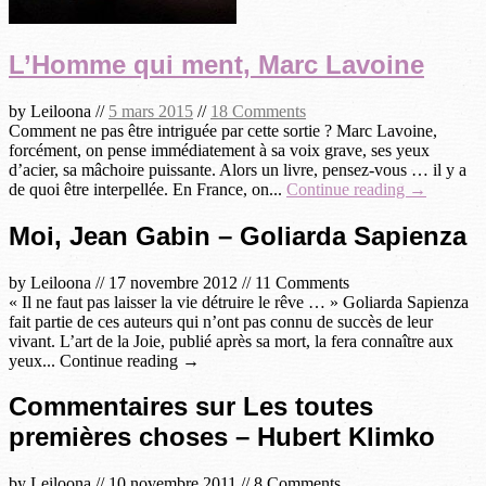
L’Homme qui ment, Marc Lavoine
by
Leiloona
//
5 mars 2015
//
18 Comments
Comment ne pas être intriguée par cette sortie ? Marc Lavoine,
forcément, on pense immédiatement à sa voix grave, ses yeux
d’acier, sa mâchoire puissante. Alors un livre, pensez-vous … il y a
de quoi être interpellée. En France, on...
Continue reading →
Moi, Jean Gabin – Goliarda Sapienza
by
Leiloona
//
17 novembre 2012
//
11 Comments
« Il ne faut pas laisser la vie détruire le rêve … » Goliarda Sapienza
fait partie de ces auteurs qui n’ont pas connu de succès de leur
vivant. L’art de la Joie, publié après sa mort, la fera connaître aux
yeux... Continue reading →
Commentaires sur Les toutes
premières choses – Hubert Klimko
by
Leiloona
//
10 novembre 2011
//
8 Comments