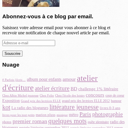
Abonnez-vous à ce blog par email.
Saisissez votre adresse email pour vous abonner à ce blog et
recevoir une notification de chaque nouvel article par email.
Adresse
e-
mail
Nuage
atelier
amour
album pour enfants
# Parfois j'écris ...
d'écriture
atelier écriture
BD
challenge 1% littéraire
concours
Chez Albin Michel jeunesse
coup de coeur
Chez Folio
Chez l'école des loisirs
Exposition
grand prix des lectrices ELLE 2012
Grand prix des lectrices ELLE
humour
littérature jeunesse
kot
La radio des blogueurs
livres 0-3 ans
Paris
photographie
métro
marion pluss
musique
livres pour les tout petits
quelques mots
premier roman
radio des
photos
quête identitaire
blogueurs
rentrée littéraire septembre 2011
roman
rentrée littéraire septembre 2013