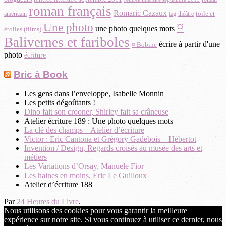
roman français
Romaric Cazaux
toile et
américain
théâtre
tag
¤
Une photo
une photo quelques mots
étoiles (films)
Balivernes et fariboles
écrire à partir d'une
¤ Bobine
photo
écriture
Bric à Book
Les gens dans l’enveloppe, Isabelle Monnin
Les petits dégoûtants !
Dino fait son crooner, Shirley fait sa crâneuse
Atelier écriture 189 : Une photo quelques mots
La clé des champs – Atelier d’écriture
Victor : Eric Cantona et Grégory Gadebois – Hébertot
Invention / Design, Regards croisés au musée des arts et
métiers
Les Variations d’Orsay, Manuele Fior
Les haines en moins, Eric Le Guilloux
Atelier d’écriture 188
Par
24 Heures du Livre
.
Nous utilisons des cookies pour vous garantir la meilleure
expérience sur notre site. Si vous continuez à utiliser ce dernier, nous