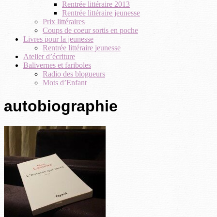
Rentrée littéraire 2013
Rentrée littéraire jeunesse
Prix littéraires
Coups de coeur sortis en poche
Livres pour la jeunesse
Rentrée littéraire jeunesse
Atelier d’écriture
Balivernes et fariboles
Radio des blogueurs
Mots d’Enfant
autobiographie