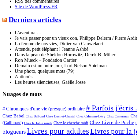
RSS
des commentaires
Site de WordPress-FR
Derniers articles
L’aventura …
Je vais passer pour un vieux con, Philippe Delerm / Pierre Ardit
La femme de nos vies, Didier van Cauwelaert
Attends, petit éléphant ! Jeanne Ashbé
Dans la peau de Sheldon Horowitz, Derek B. Miller
Ron Mueck – Fondation Cartier
Demain est un autre jour, Lori Nelson Spielman
Une photo, quelques mots (79)
Antinoüs
Les heures silencieuses, Gaëlle Josse
Nuages de mots
# Parfois j'écris .
# Chroniques d'une vie (presque) ordinaire
Chez Babel
Che
Chez Belfond
Chez Calmann-Lévy
Chez Buchet-Chastel
Chez Casterman
Chez Livre de Poche
(Gallimard)
Chez le cherche midi
Chez la Table ronde
Livres pour adultes
Livres pour la 
blogueurs