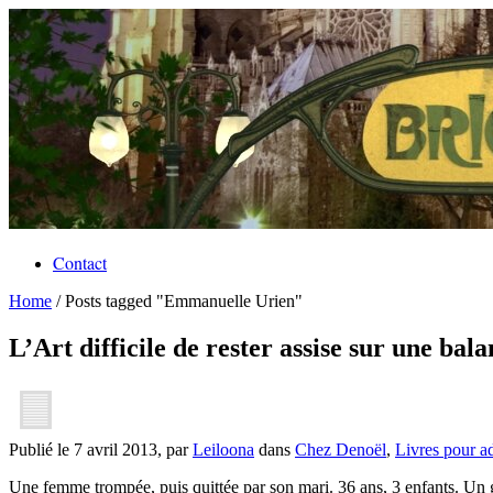
Contact
Home
/
Posts tagged "Emmanuelle Urien"
L’Art difficile de rester assise sur une b
Publié le 7 avril 2013, par
Leiloona
dans
Chez Denoël
,
Livres pour a
Une femme trompée, puis quittée par son mari. 36 ans, 3 enfants. Un g