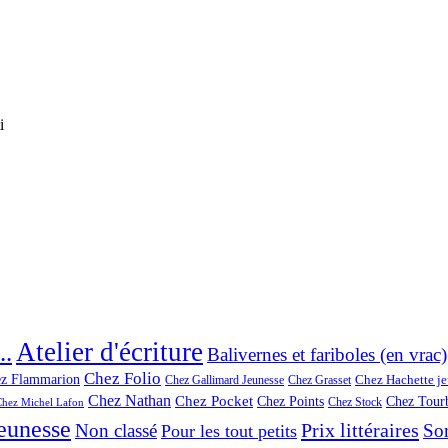
i
Atelier d'écriture
..
Balivernes et fariboles (en vrac)
Chez Folio
z Flammarion
Chez Hachette j
Chez Gallimard Jeunesse
Chez Grasset
Chez Nathan
Chez Pocket
Chez Points
Chez Tourb
Chez Stock
Chez Michel Lafon
jeunesse
Prix littéraires
Non classé
Sor
Pour les tout petits