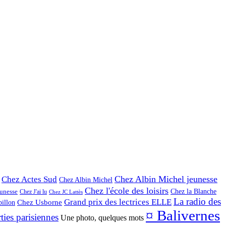
Chez Albin Michel jeunesse
Chez Actes Sud
Chez Albin Michel
Chez l'école des loisirs
Chez la Blanche
eunesse
Chez J'ai lu
Chez JC Lattès
La radio des
Grand prix des lectrices ELLE
illon
Chez Usborne
¤ Balivernes
ties parisiennes
Une photo, quelques mots