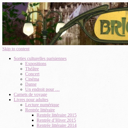
Skip to content
Sorties culturelles parisiennes
Expositions
Théâtre
Concert
Cinéma
Danse
Un endroit pour …
Carnets de voyage
Livres pour adultes
Lecture numérique
Rentrée littéraire
Rentrée littéraire 2015
Rentrée d’Hiver 2015
Rentrée littéraire 2014