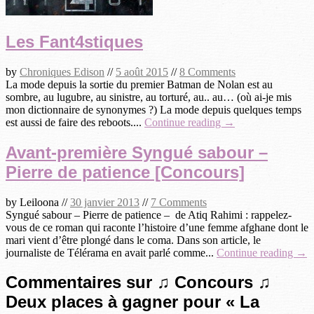
Les Fant4stiques
by
Chroniques Edison
//
5 août 2015
//
8 Comments
La mode depuis la sortie du premier Batman de Nolan est au
sombre, au lugubre, au sinistre, au torturé, au.. au… (où ai-je mis
mon dictionnaire de synonymes ?) La mode depuis quelques temps
est aussi de faire des reboots....
Continue reading →
Avant-première Syngué sabour –
Pierre de patience [Concours]
by
Leiloona
//
30 janvier 2013
//
7 Comments
Syngué sabour – Pierre de patience – de Atiq Rahimi : rappelez-
vous de ce roman qui raconte l’histoire d’une femme afghane dont le
mari vient d’être plongé dans le coma. Dans son article, le
journaliste de Télérama en avait parlé comme...
Continue reading →
Commentaires sur ♫ Concours ♫
Deux places à gagner pour « La