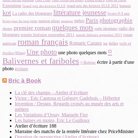
Albin Michel jeunesse
coup de coeur
Chez Folio
Chez l'école des loisirs
Exposition
grand prix des lectrices ELLE 2012
Grand prix des lectrices ELLE
humour
littérature jeunesse
kot
La radio des blogueurs
livres 0-3 ans
Paris
photographie
métro
marion pluss
musique
livres pour les tout petits
quelques mots
premier roman
radio des
photos
quête identitaire
blogueurs
rentrée littéraire septembre 2011
roman
rentrée littéraire septembre 2013
roman français
Romaric Cazaux
toile et
américain
théâtre
tag
¤
Une photo
une photo quelques mots
étoiles (films)
Balivernes et fariboles
écrire à partir d'une
¤ Bobine
photo
écriture
Bric à Book
La clé des champs – Atelier d’écriture
Victor : Eric Cantona et Grégory Gadebois – Hébertot
Invention / Design, Regards croisés au musée des arts et
métiers
Les Variations d’Orsay, Manuele Fior
Les haines en moins, Eric Le Guilloux
Atelier d’écriture 188
Marraine des matchs de la rentrée littéraire chez PriceMinister
Question de perspective (Atelier d’écriture)