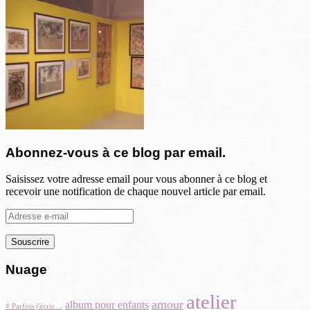
Abonnez-vous à ce blog par email.
Saisissez votre adresse email pour vous abonner à ce blog et
recevoir une notification de chaque nouvel article par email.
Adresse
e-
mail
Nuage
atelier
amour
album pour enfants
# Parfois j'écris ...