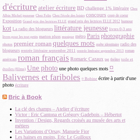
d'écriture
atelier écriture
BD
challenge 1% littéraire
Chez
concours
Albin Michel jeunesse
coup de coeur
Chez Folio
Chez l'école des loisirs
Exposition
grand prix des lectrices ELLE 2012
Grand prix des lectrices ELLE
humour
littérature jeunesse
kot
La radio des blogueurs
livres 0-3 ans
Paris
photographie
métro
marion pluss
musique
livres pour les tout petits
quelques mots
premier roman
radio des
photos
quête identitaire
blogueurs
rentrée littéraire septembre 2011
roman
rentrée littéraire septembre 2013
roman français
Romaric Cazaux
toile et
américain
théâtre
tag
¤
Une photo
une photo quelques mots
étoiles (films)
Balivernes et fariboles
écrire à partir d'une
¤ Bobine
photo
écriture
Bric à Book
La clé des champs – Atelier d’écriture
Victor : Eric Cantona et Grégory Gadebois – Hébertot
Invention / Design, Regards croisés au musée des arts et
métiers
Les Variations d’Orsay, Manuele Fior
Les haines en moins, Eric Le Guilloux