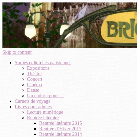
Skip to content
Sorties culturelles parisiennes
Expositions
Théâtre
Concert
Cinéma
Danse
Un endroit pour …
Carnets de voyage
Livres pour adultes
Lecture numérique
Rentrée littéraire
Rentrée littéraire 2015
Rentrée d’Hiver 2015
Rentrée littéraire 2014