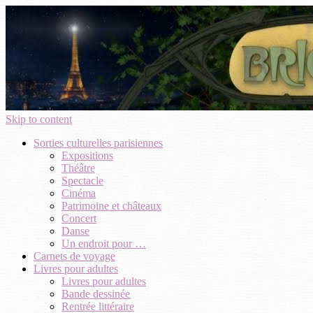
Skip to content
Sorties culturelles parisiennes
Expositions
Théâtre
Spectacle
Cinéma
Patrimoine et châteaux
Concert
Danse
Un endroit pour …
Carnets de voyage
Livres pour adultes
Livres pour adultes
Bande dessinée
Rentrée littéraire