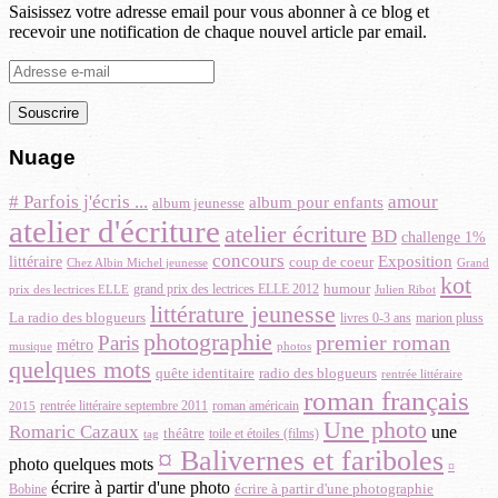
Saisissez votre adresse email pour vous abonner à ce blog et
recevoir une notification de chaque nouvel article par email.
Adresse
e-
mail
Nuage
# Parfois j'écris ...
amour
album pour enfants
album jeunesse
atelier d'écriture
atelier écriture
BD
challenge 1%
concours
Exposition
littéraire
coup de coeur
Chez Albin Michel jeunesse
Grand
kot
humour
grand prix des lectrices ELLE 2012
prix des lectrices ELLE
Julien Ribot
littérature jeunesse
La radio des blogueurs
marion pluss
livres 0-3 ans
photographie
premier roman
Paris
métro
photos
musique
quelques mots
radio des blogueurs
quête identitaire
rentrée littéraire
roman français
rentrée littéraire septembre 2011
roman américain
2015
Une photo
Romaric Cazaux
une
théâtre
toile et étoiles (films)
tag
¤ Balivernes et fariboles
photo quelques mots
¤
écrire à partir d'une photo
écrire à partir d'une photographie
Bobine