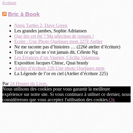
écriture
Bric à Book
Ninja Turtles 2, Dave Green
Les grandes jambes, Sophie Adriansen
Que lire cet été ? Ma sélection de romans !
Ecrire : Une Photo Quelques mots 227è Atelier
Ne me raconte pas d’histoires … (226è atelier d’écriture)
Tout ce qu’on ne s’est jamais dit, Céleste Ng
Les Errances d’un Vaurien, Cécilia Valagussa
Exposition Jacques Chirac, Quai branly
Atelier d’écriture 226 Une photo Quelques mots
La Légende de l’or en ciel (Atelier d’écriture 225)
Par
24 Heures du Livre
.
Nous utilisons des cookies pour vous garantir la meilleure
expérience sur notre site. Si vous continuez à utiliser ce dernier, nous
considérerons que vous acceptez l'utilisation des cookies.
Ok