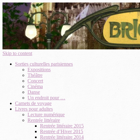
Skip to content
Sorties culturelles parisiennes
Expositions
Théâtre
Concert
Cinéma
Danse
Un endroit pour …
Carnets de voyage
Livres pour adultes
Lecture numérique
Rentrée littéraire
Rentrée littéraire 2015
Rentrée d’Hiver 2015
Rentrée littéraire 2014