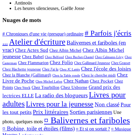
Antinoüs
Les heures silencieuses, Gaëlle Josse
Nuages de mots
# Parfois j'écris
# Chroniques d'une vie (presque) ordinaire
Atelier d'écriture
...
Balivernes et fariboles (en
vrac)
Chez Albin Michel
Chez Actes Sud
Chez Albin Michel
jeunesse
Chez Babel
Chez Belfond
Chez Calmann-Lévy
Chez Buchet-Chastel
Chez
Chez Folio
Chez Flammarion
Chez Gallimard Jeunesse
Chez Grasset
Casterman
Chez l'école des loisirs
Chez Hachette jeunesse
Chez J'ai lu
Chez JC Lattès
Chez
Chez la Blanche (Gallimard)
Chez le cherche midi
Chez la Table ronde
Livre de Poche
Chez Nathan
Chez Pocket
Chez
Chez Michel Lafon
Grand prix des
Points
Chez Tourbillon
Chez Usborne
Chez Stock
Livres pour
La radio des blogueurs
lectrices ELLE
adultes
Livres pour la jeunesse
Non classé
Pour
Prix littéraires
Sorties parisiennes
les tout petits
Une
¤ Balivernes et fariboles
photo, quelques mots
¤ Bobine, toile et étoiles (films)
¤ Et si on sortait ?
¤ Musique
Maestro !