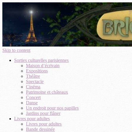
Skip to content
Sorties culturelles parisiennes
Maison d’écrivain
Expositions
Théâtre
Spectacle
Cinéma
Patrimoine et châteaux
Concert
Danse
Un endroit pour nos papilles
Jardins pour flâner
Livres pour adultes
Livres pour adultes
Bande dessinée