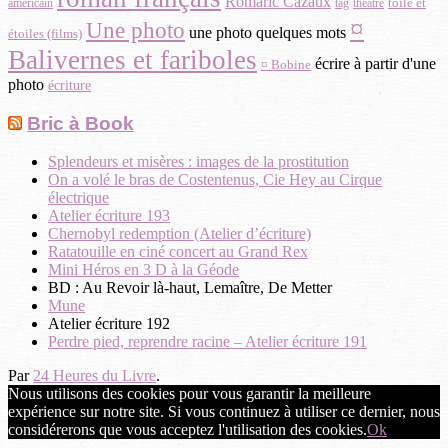
Romaric Cazaux
toile et
américain
théâtre
tag
¤
Une photo
une photo quelques mots
étoiles (films)
Balivernes et fariboles
écrire à partir d'une
¤ Bobine
photo
écriture
Bric à Book
Splendeurs et misères : images de la prostitution
On a volé le bras de Costentenus, Cie Hey au Cirque
électrique
Atelier écriture 193
Chernobyl redemption (Atelier d’écriture)
Ratatouille en ciné concert au Grand Rex
Mini Héros en 3 D à la Géode
BD : Au Revoir là-haut, Lemaître, De Metter
Mune
Atelier écriture 192
Perdre pied, reprendre racine – Atelier écriture 191
Par
24 Heures du Livre
.
Nous utilisons des cookies pour vous garantir la meilleure
expérience sur notre site. Si vous continuez à utiliser ce dernier, nous
considérerons que vous acceptez l'utilisation des cookies.
Ok