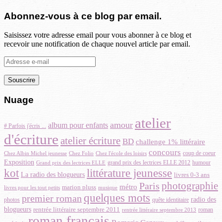
Abonnez-vous à ce blog par email.
Saisissez votre adresse email pour vous abonner à ce blog et
recevoir une notification de chaque nouvel article par email.
Adresse
e-
mail
Nuage
atelier
amour
album pour enfants
# Parfois j'écris ...
d'écriture
atelier écriture
BD
challenge 1% littéraire
concours
coup de coeur
Chez Albin Michel jeunesse
Chez Folio
Chez l'école des loisirs
Exposition
grand prix des lectrices ELLE 2012
Grand prix des lectrices ELLE
humour
littérature jeunesse
kot
La radio des blogueurs
livres 0-3 ans
photographie
Paris
métro
marion pluss
musique
livres pour les tout petits
quelques mots
premier roman
radio des
photos
quête identitaire
blogueurs
rentrée littéraire septembre 2011
roman
rentrée littéraire septembre 2013
roman français