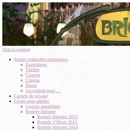
Skip to content
Sorties culturelles parisiennes
Expositions
Théâtre
Concert
Cinéma
Danse
Un endroit pour …
Carnets de voyage
Livres pour adultes
Lecture numérique
Rentrée littéraire
Rentrée littéraire 2015
Rentrée d’Hiver 2015
Rentrée littéraire 2014