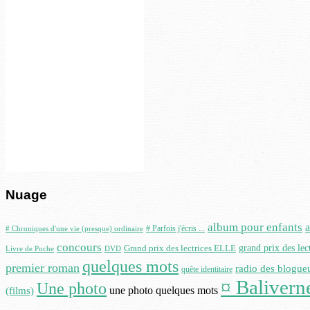
Nuage
album pour enfants
# Parfois j'écris ...
# Chroniques d'une vie (presque) ordinaire
concours
Grand prix des lectrices ELLE
grand prix des le
Livre de Poche
DVD
quelques mots
premier roman
radio des blogue
quête identitaire
¤ Baliverne
Une photo
une photo quelques mots
(films)