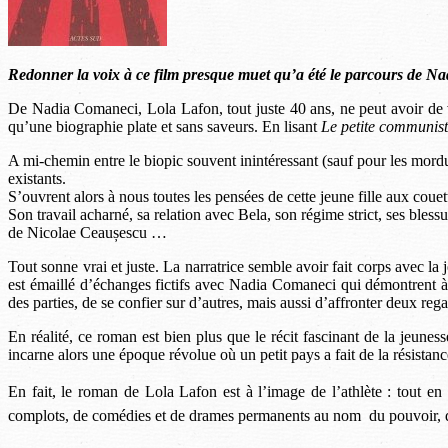
Redonner la voix à ce film presque muet qu’a été le parcours de Na
De Nadia Comaneci, Lola Lafon, tout juste 40 ans, ne peut avoir de vr
qu’une biographie plate et sans saveurs. En lisant
Le petite communist
A mi-chemin entre le biopic souvent inintéressant (sauf pour les mordus)
existants.
S’ouvrent alors à nous toutes les pensées de cette jeune fille aux couet
Son travail acharné, sa relation avec Bela, son régime strict, ses bless
de Nicolae Ceaușescu …
Tout sonne vrai et juste. La narratrice semble avoir fait corps avec la 
est émaillé d’échanges fictifs avec Nadia Comaneci qui démontrent à q
des parties, de se confier sur d’autres, mais aussi d’affronter deux re
En réalité, ce roman est bien plus que le récit fascinant de la je
incarne alors une époque révolue où un petit pays a fait de la résista
En fait, le roman de Lola Lafon est à l’image de l’athlète : tout en 
complots, de comédies et de drames permanents au nom du pouvoir, qu’