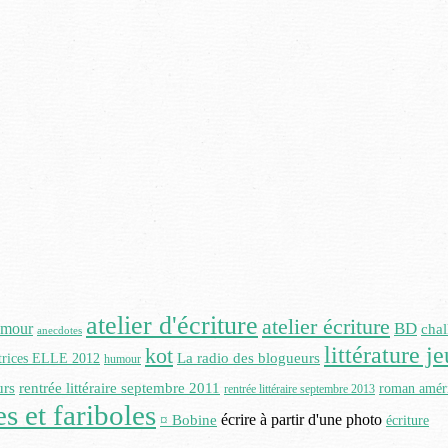
atelier d'écriture
atelier écriture
BD
amour
chal
anecdotes
littérature j
kot
La radio des blogueurs
ctrices ELLE 2012
humour
urs
rentrée littéraire septembre 2011
roman amér
rentrée littéraire septembre 2013
s et fariboles
écrire à partir d'une photo
¤ Bobine
écriture