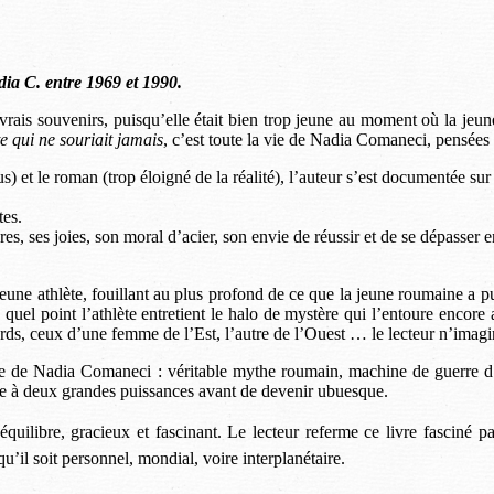
dia C. entre 1969 et 1990.
ais souvenirs, puisqu’elle était bien trop jeune au moment où la jeune a
e qui ne souriait jamais
, c’est toute la vie de Nadia Comaneci, pensée
 et le roman (trop éloigné de la réalité), l’auteur s’est documentée sur 
tes.
ures, ses joies, son moral d’acier, son envie de réussir et de se dépasser
jeune athlète, fouillant au plus profond de ce que la jeune roumaine a pu 
uel point l’athlète entretient le halo de mystère qui l’entoure encore
gards, ceux d’une femme de l’Est, l’autre de l’Ouest … le lecteur n’imag
unesse de Nadia Comaneci : véritable mythe roumain, machine de guerr
nce à deux grandes puissances avant de devenir ubuesque.
équilibre, gracieux et fascinant. Le lecteur referme ce livre fasciné 
il soit personnel, mondial, voire interplanétaire.