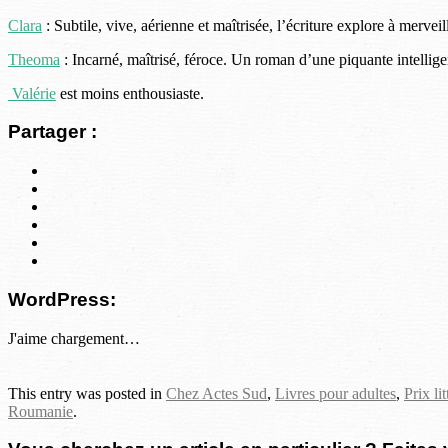
Clara
: Subtile, vive, aérienne et maîtrisée, l’écriture explore à mervei
Theoma
: Incarné, maîtrisé, féroce. Un roman d’une piquante intellig
Valérie
est moins enthousiaste.
Partager :
WordPress:
J'aime
chargement…
This entry was posted in
Chez Actes Sud
,
Livres pour adultes
,
Prix lit
Roumanie
.