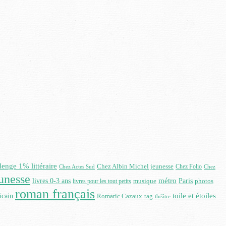
lenge 1% littéraire
Chez Albin Michel jeunesse
Chez Folio
Chez Actes Sud
Chez
eunesse
livres 0-3 ans
métro
Paris
photos
livres pour les tout petits
musique
roman français
toile et étoiles
icain
Romaric Cazaux
tag
théâtre