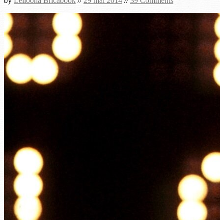
by
Leiloona Bricabook
//
29 mai 2014
//
39 Comments