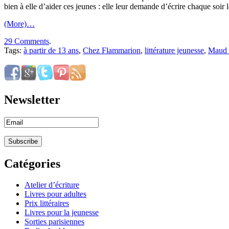
bien à elle d’aider ces jeunes : elle leur demande d’écrire chaque soir 
(More)…
29 Comments
.
Tags:
à partir de 13 ans
,
Chez Flammarion
,
littérature jeunesse
,
Maud 
Newsletter
Catégories
Atelier d’écriture
Livres pour adultes
Prix littéraires
Livres pour la jeunesse
Sorties parisiennes