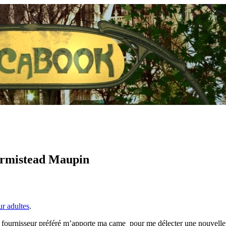
 Armistead Maupin
ur adultes
.
n fournisseur préféré m’apporte ma came pour me délecter une nouvelle 