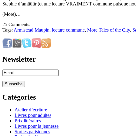
Stephie d’amûûûr (et une lecture VRAIMENT commune puisque nous li
(More)…
25 Comments.
Tags:
Armistead Maupin
,
lecture commune
,
More Tales of the City
,
S
Newsletter
Catégories
Atelier d’écriture
Livres pour adultes
Prix littéraires
Livres pour la jeunesse
Sorties parisiennes