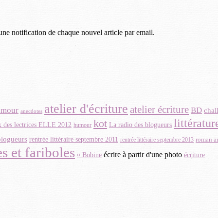
une notification de chaque nouvel article par email.
atelier d'écriture
atelier écriture
amour
BD
chal
anecdotes
littératu
kot
La radio des blogueurs
x des lectrices ELLE 2012
humour
blogueurs
rentrée littéraire septembre 2011
roman a
rentrée littéraire septembre 2013
s et fariboles
écrire à partir d'une photo
¤ Bobine
écriture