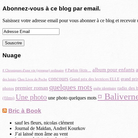
Abonnez-vous à ce blog par email.
Saisissez votre adresse email pour vous abonner à ce blog et recevoir 
Nuage
album pour enfants
# Parfois j'écris ...
# Chroniques d'une vie (presque) ordinaire
concours
grand pri
Grand prix des lectrices ELLE
Chez Livre de Poche
des loisirs
quelques mots
premier roman
radio des 
photos
quête identitaire
¤ Baliverne
Une photo
une photo quelques mots
(films)
Bric à Book
sauf les fleurs, nicolas clément
Journal de Maïdan, Andreï Kourkov
J’ai laissé mon âme au vent