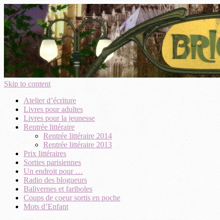
Skip to content
Atelier d’écriture
Livres pour adultes
Livres pour la jeunesse
Rentrée littéraire
Rentrée littéraire 2014
Rentrée littéraire 2013
Prix littéraires
Sorties parisiennes
Un endroit pour …
Radio des blogueurs
Balivernes et fariboles
Coups de coeur sortis en poche
Mots d’Enfant