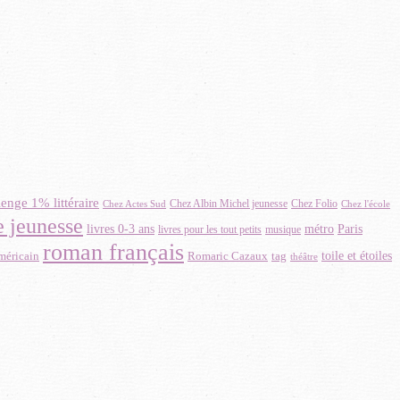
lenge 1% littéraire
Chez Albin Michel jeunesse
Chez Folio
Chez Actes Sud
Chez l'école
re jeunesse
métro
Paris
livres 0-3 ans
livres pour les tout petits
musique
roman français
toile et étoiles
méricain
Romaric Cazaux
tag
théâtre