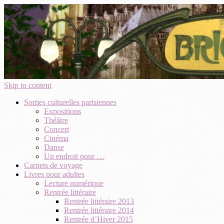
Skip to content
Sorties culturelles parisiennes
Expositions
Théâtre
Concert
Cinéma
Danse
Un endroit pour …
Carnets de voyage
Livres pour adultes
Lecture numérique
Rentrée littéraire
Rentrée littéraire 2013
Rentrée littéraire 2014
Rentrée d’Hiver 2015