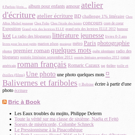
atelier
amour
album pour enfants
# Parfois j'écris ...
d'écriture
atelier écriture
BD
challenge 1% littéraire
Chez
concours
Albin Michel jeunesse
coup de coeur
Chez Folio
Chez l'école des loisirs
Exposition
grand prix des lectrices ELLE 2012
Grand prix des lectrices ELLE
humour
littérature jeunesse
kot
La radio des blogueurs
livres 0-3 ans
Paris
photographie
métro
marion pluss
musique
livres pour les tout petits
quelques mots
premier roman
radio des
photos
quête identitaire
blogueurs
rentrée littéraire septembre 2011
roman
rentrée littéraire septembre 2013
roman français
Romaric Cazaux
toile et
américain
tag
théâtre
¤
Une photo
une photo quelques mots
étoiles (films)
Balivernes et fariboles
écrire à partir d'une
¤ Bobine
photo
écriture
Bric à Book
Les Eaux troubles du mojito, Philippe Delerm
Toute la vérité sur ma classe de sixième, Nadja et Fejtö
Soeurs de miséricorde, Colombe Schneck
Le Pressionnisme à la Pinacothèque