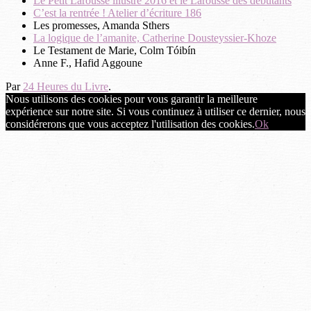
Le Petit Larousse illustré 2016 et le Larousse des débutants
C’est la rentrée ! Atelier d’écriture 186
Les promesses, Amanda Sthers
La logique de l’amanite, Catherine Dousteyssier-Khoze
Le Testament de Marie, Colm Tóibín
Anne F., Hafid Aggoune
Par
24 Heures du Livre
.
Nous utilisons des cookies pour vous garantir la meilleure
expérience sur notre site. Si vous continuez à utiliser ce dernier, nous
considérerons que vous acceptez l'utilisation des cookies.
Ok