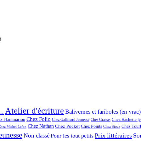
i
Atelier d'écriture
..
Balivernes et fariboles (en vrac)
Chez Folio
z Flammarion
Chez Hachette j
Chez Gallimard Jeunesse
Chez Grasset
Chez Nathan
Chez Pocket
Chez Points
Chez Tourb
Chez Stock
Chez Michel Lafon
jeunesse
Prix littéraires
Non classé
Sor
Pour les tout petits