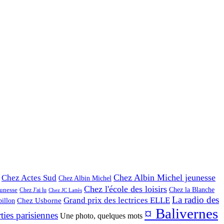
Chez Albin Michel jeunesse
Chez Actes Sud
Chez Albin Michel
Chez l'école des loisirs
Chez la Blanche
eunesse
Chez J'ai lu
Chez JC Lattès
La radio des
Grand prix des lectrices ELLE
illon
Chez Usborne
¤ Balivernes
ties parisiennes
Une photo, quelques mots