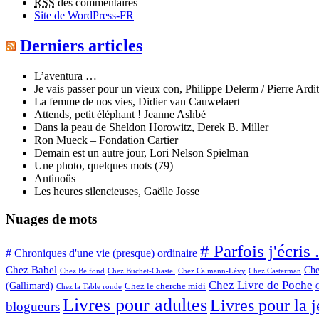
RSS
des commentaires
Site de WordPress-FR
Derniers articles
L’aventura …
Je vais passer pour un vieux con, Philippe Delerm / Pierre Ardit
La femme de nos vies, Didier van Cauwelaert
Attends, petit éléphant ! Jeanne Ashbé
Dans la peau de Sheldon Horowitz, Derek B. Miller
Ron Mueck – Fondation Cartier
Demain est un autre jour, Lori Nelson Spielman
Une photo, quelques mots (79)
Antinoüs
Les heures silencieuses, Gaëlle Josse
Nuages de mots
# Parfois j'écris .
# Chroniques d'une vie (presque) ordinaire
Chez Babel
Che
Chez Belfond
Chez Calmann-Lévy
Chez Buchet-Chastel
Chez Casterman
Chez Livre de Poche
(Gallimard)
Chez le cherche midi
Chez la Table ronde
Livres pour adultes
Livres pour la 
blogueurs