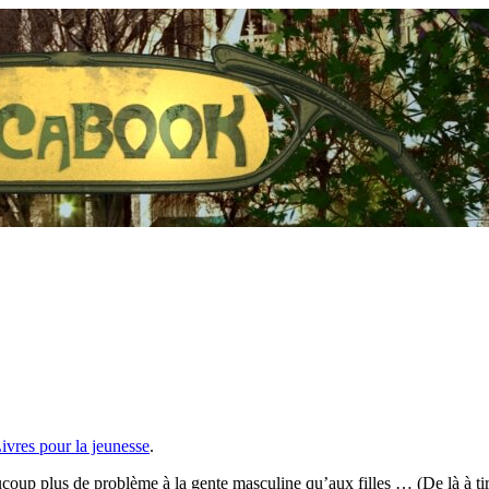
ivres pour la jeunesse
.
oup plus de problème à la gente masculine qu’aux filles … (De là à tire