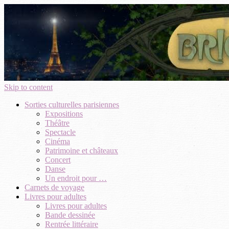
Skip to content
Sorties culturelles parisiennes
Expositions
Théâtre
Spectacle
Cinéma
Patrimoine et châteaux
Concert
Danse
Un endroit pour …
Carnets de voyage
Livres pour adultes
Livres pour adultes
Bande dessinée
Rentrée littéraire