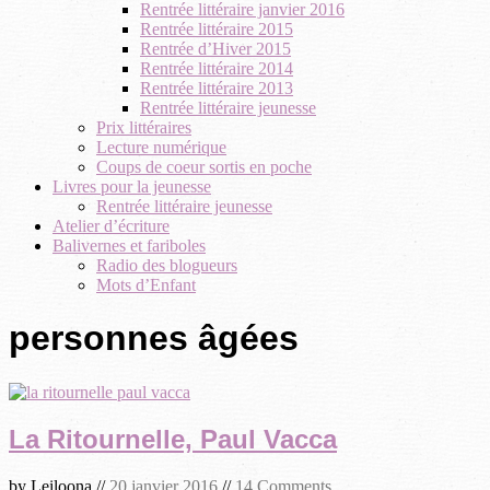
Rentrée littéraire janvier 2016
Rentrée littéraire 2015
Rentrée d’Hiver 2015
Rentrée littéraire 2014
Rentrée littéraire 2013
Rentrée littéraire jeunesse
Prix littéraires
Lecture numérique
Coups de coeur sortis en poche
Livres pour la jeunesse
Rentrée littéraire jeunesse
Atelier d’écriture
Balivernes et fariboles
Radio des blogueurs
Mots d’Enfant
personnes âgées
La Ritournelle, Paul Vacca
by
Leiloona
//
20 janvier 2016
//
14 Comments