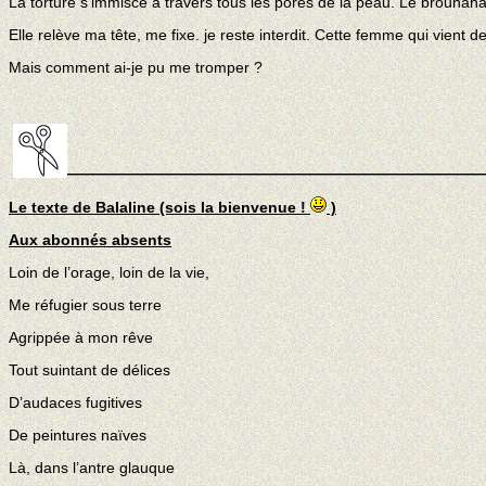
La torture s’immisce à travers tous les pores de la peau. Le brouhaha
Elle relève ma tête, me fixe. je reste interdit. Cette femme qui vient d
Mais comment ai-je pu me tromper ?
———————————————————————————
Le texte de Balaline (sois la bienvenue !
)
Aux abonnés absents
Loin de l’orage, loin de la vie,
Me réfugier sous terre
Agrippée à mon rêve
Tout suintant de délices
D’audaces fugitives
De peintures naïves
Là, dans l’antre glauque