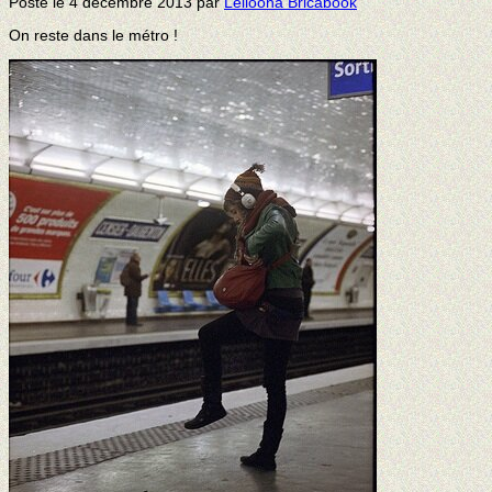
Posté le
4 décembre 2013
par
Leiloona Bricabook
On reste dans le métro !