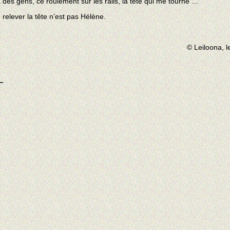
 des gens, ce roulement sur les rails, la tête qui me tourne …
e relever la tête n’est pas Hélène.
© Leiloona, 
—