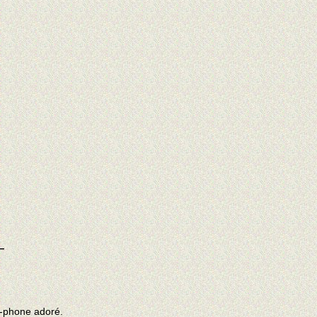
—
 i-phone adoré.