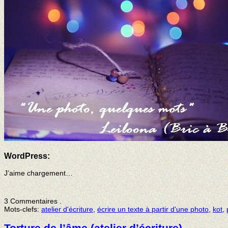
WordPress:
J’aime
chargement…
3 Commentaires
.
Mots-clefs:
atelier d'écriture
,
écrire un texte à partir d'une photo
,
kot
,
Torture de l’âme (atelier d’écriture)