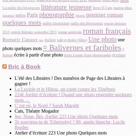
grand prix des lectrices ELLE 2012
prix des lectrices ELLE
Julien Ribot
littérature jeunesse
La radio des blogueurs
livres 0-3 ans
marion pluss
photographie
premier roman
Paris
métro
photos
musique
quelques mots
quête identitaire
radio des blogueurs
rentrée littéraire
roman français
rentrée littéraire septembre 2011
roman américain
2015
Une photo
Romaric Cazaux
une
théâtre
toile et étoiles (films)
tag
¤ Balivernes et fariboles
photo quelques mots
¤
écrire à partir d'une photo
écriture
Bobine
écrire à partir d'une photographie
Bric à Book
L’été des Libraires ! Des numéros de Page des Libraires à
gagner !
La Luciole et le Hibou, un conte contre les Ténèbres
224è Atelier d’écriture ! Quand une photo engendre quelques
mots …
C’est où, le Nord ? Sarah Maeght
Cats, Théatre Mogador
Jeu, Nous, Îles, Atelier 223 Une photo Quelques mots
Te souviens-tu de Tchernobyl ? 86, année blanche, Lucile
Bordes
Atelier d’écriture 223 Une photo Quelques mots