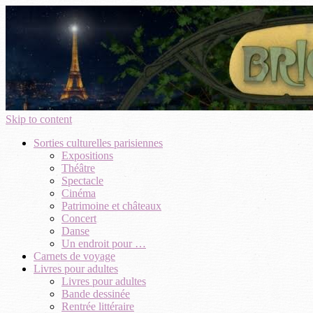
Skip to content
Sorties culturelles parisiennes
Expositions
Théâtre
Spectacle
Cinéma
Patrimoine et châteaux
Concert
Danse
Un endroit pour …
Carnets de voyage
Livres pour adultes
Livres pour adultes
Bande dessinée
Rentrée littéraire