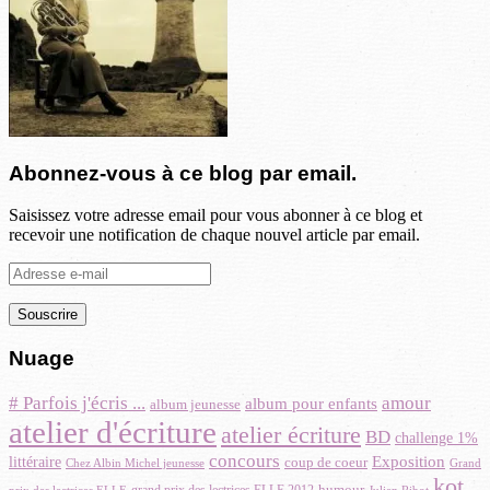
Abonnez-vous à ce blog par email.
Saisissez votre adresse email pour vous abonner à ce blog et
recevoir une notification de chaque nouvel article par email.
Adresse
e-
mail
Nuage
amour
# Parfois j'écris ...
album pour enfants
album jeunesse
atelier d'écriture
atelier écriture
BD
challenge 1%
concours
Exposition
littéraire
coup de coeur
Chez Albin Michel jeunesse
Grand
kot
humour