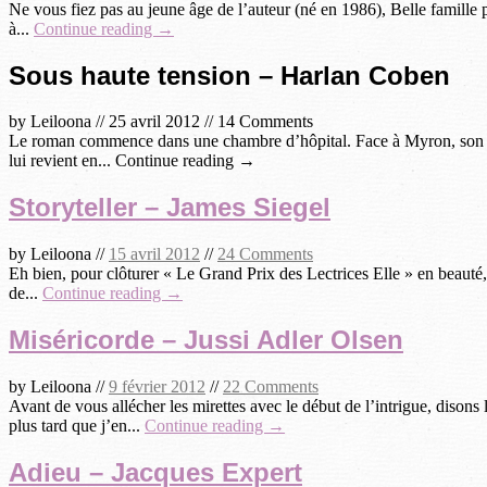
Ne vous fiez pas au jeune âge de l’auteur (né en 1986), Belle famille pou
à...
Continue reading →
Sous haute tension – Harlan Coben
by
Leiloona
//
25 avril 2012
//
14 Comments
Le roman commence dans une chambre d’hôpital. Face à Myron, son père
lui revient en... Continue reading →
Storyteller – James Siegel
by
Leiloona
//
15 avril 2012
//
24 Comments
Eh bien, pour clôturer « Le Grand Prix des Lectrices Elle » en beauté, 
de...
Continue reading →
Miséricorde – Jussi Adler Olsen
by
Leiloona
//
9 février 2012
//
22 Comments
Avant de vous allécher les mirettes avec le début de l’intrigue, dison
plus tard que j’en...
Continue reading →
Adieu – Jacques Expert