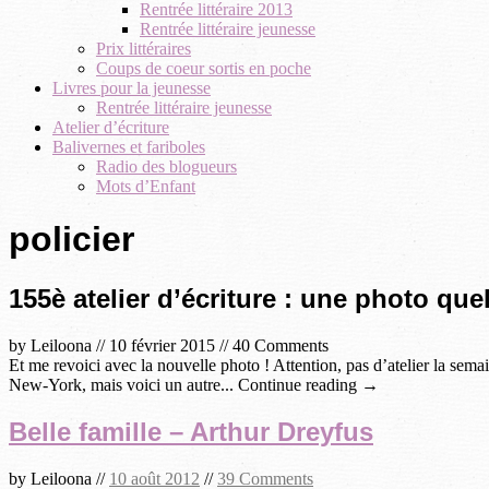
Rentrée littéraire 2013
Rentrée littéraire jeunesse
Prix littéraires
Coups de coeur sortis en poche
Livres pour la jeunesse
Rentrée littéraire jeunesse
Atelier d’écriture
Balivernes et fariboles
Radio des blogueurs
Mots d’Enfant
policier
155è atelier d’écriture : une photo qu
by
Leiloona
//
10 février 2015
//
40 Comments
Et me revoici avec la nouvelle photo ! Attention, pas d’atelier la se
New-York, mais voici un autre... Continue reading →
Belle famille – Arthur Dreyfus
by
Leiloona
//
10 août 2012
//
39 Comments