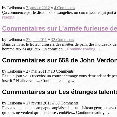
by
Leiloona
//
7 janvier 2012
//
4 Comments
Ça commence par le discours de Langelier, un commissaire qui part à la re
reading →
Commentaires sur L’armée furieuse de
by
Leiloona
//
27 juin 2011
//
32 Comments
Dans ce livre, le lecteur croisera des miettes de pain, des morceaux de
homme aux os argileux, un comte en...
Continue reading →
Commentaires sur 658 de John Verdo
by
Leiloona
//
27 mai 2011
//
13 Comments
Et si un jour vous receviez un courrier étrange vous demandant de pen
inscrit ? N’allez-vous... Continue reading →
Commentaires sur Les étranges talents
by
Leiloona
//
17 février 2011
//
30 Comments
Flavia vit en pleine campagne anglaise dans un château géorgien avec so
qu’elles ne veulent qu’une chose : embêter... Continue reading →