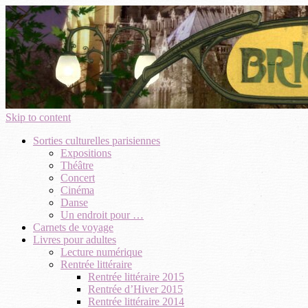
Skip to content
Sorties culturelles parisiennes
Expositions
Théâtre
Concert
Cinéma
Danse
Un endroit pour …
Carnets de voyage
Livres pour adultes
Lecture numérique
Rentrée littéraire
Rentrée littéraire 2015
Rentrée d’Hiver 2015
Rentrée littéraire 2014