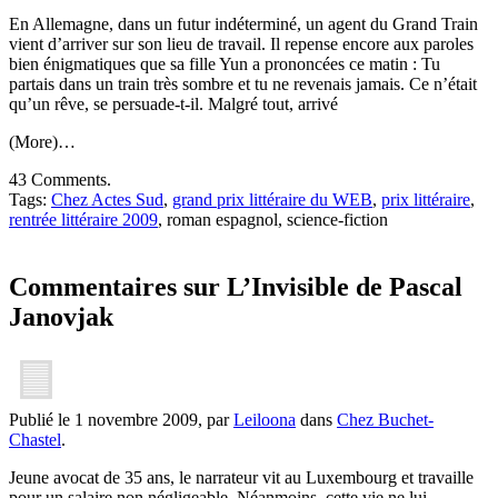
En Allemagne, dans un futur indéterminé, un agent du Grand Train
vient d’arriver sur son lieu de travail. Il repense encore aux paroles
bien énigmatiques que sa fille Yun a prononcées ce matin : Tu
partais dans un train très sombre et tu ne revenais jamais. Ce n’était
qu’un rêve, se persuade-t-il. Malgré tout, arrivé
(More)…
43 Comments.
Tags:
Chez Actes Sud
,
grand prix littéraire du WEB
,
prix littéraire
,
rentrée littéraire 2009
, roman espagnol, science-fiction
Commentaires sur L’Invisible de Pascal
Janovjak
Publié le 1 novembre 2009, par
Leiloona
dans
Chez Buchet-
Chastel
.
Jeune avocat de 35 ans, le narrateur vit au Luxembourg et travaille
pour un salaire non négligeable. Néanmoins, cette vie ne lui