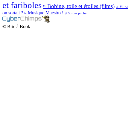
et fariboles
¤ Bobine, toile et étoiles (films)
¤ Et si
on sortait ?
¤ Musique Maestro !
♫ Sorties poche
© Bric à Book