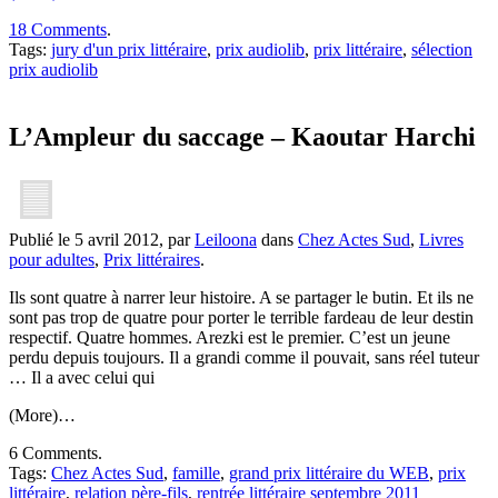
18 Comments
.
Tags:
jury d'un prix littéraire
,
prix audiolib
,
prix littéraire
,
sélection
prix audiolib
L’Ampleur du saccage – Kaoutar Harchi
Publié le 5 avril 2012, par
Leiloona
dans
Chez Actes Sud
,
Livres
pour adultes
,
Prix littéraires
.
Ils sont quatre à narrer leur histoire. A se partager le butin. Et ils ne
sont pas trop de quatre pour porter le terrible fardeau de leur destin
respectif. Quatre hommes. Arezki est le premier. C’est un jeune
perdu depuis toujours. Il a grandi comme il pouvait, sans réel tuteur
… Il a avec celui qui
(More)…
6 Comments.
Tags:
Chez Actes Sud
,
famille
,
grand prix littéraire du WEB
,
prix
littéraire
,
relation père-fils
,
rentrée littéraire septembre 2011