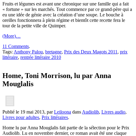
Fruits et légumes est avant une chronique sur une famille qui a fait
« fortune » sur les marchés. Tout commence par ce grand-père qui a
eu une idée de génie avec la création d’une soupe. Le bouche à
oreilles fonctionnera à plein régime et bientôt cette recette fera le
tour de la petite ville de Quimper.
(More)…
11 Comments
.
Tags:
Anthony Palou
,
bretagne
,
Prix des Deux Magots 2011
,
prix
littéraire
,
rentrée littéraire 2010
Home, Toni Morrison, lu par Anna
Mouglalis
Publié le 19 mai 2013, par
Leiloona
dans
Audiolib
,
Livres audio
,
Livres pour adultes
,
Prix littéraires
.
Home lu par Anna Mouglalis fait partie de la sélection pour le Prix
Audiolib. Lu en novembre dernier, ce roman avait été une claque