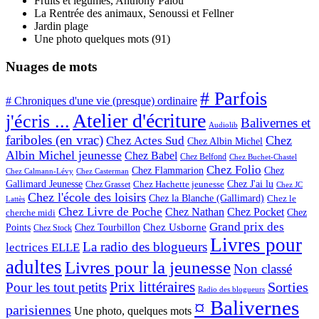
Fruits et légumes, Anthony Palou
La Rentrée des animaux, Senoussi et Fellner
Jardin plage
Une photo quelques mots (91)
Nuages de mots
# Parfois
# Chroniques d'une vie (presque) ordinaire
Atelier d'écriture
j'écris ...
Balivernes et
Audiolib
fariboles (en vrac)
Chez
Chez Actes Sud
Chez Albin Michel
Albin Michel jeunesse
Chez Babel
Chez Belfond
Chez Buchet-Chastel
Chez Folio
Chez Flammarion
Chez
Chez Calmann-Lévy
Chez Casterman
Chez J'ai lu
Gallimard Jeunesse
Chez Hachette jeunesse
Chez Grasset
Chez JC
Chez l'école des loisirs
Chez la Blanche (Gallimard)
Chez le
Lattès
Chez Livre de Poche
Chez Nathan
Chez Pocket
Chez
cherche midi
Grand prix des
Chez Usborne
Points
Chez Tourbillon
Chez Stock
Livres pour
La radio des blogueurs
lectrices ELLE
adultes
Livres pour la jeunesse
Non classé
Prix littéraires
Sorties
Pour les tout petits
Radio des blogueurs
¤ Balivernes
parisiennes
Une photo, quelques mots