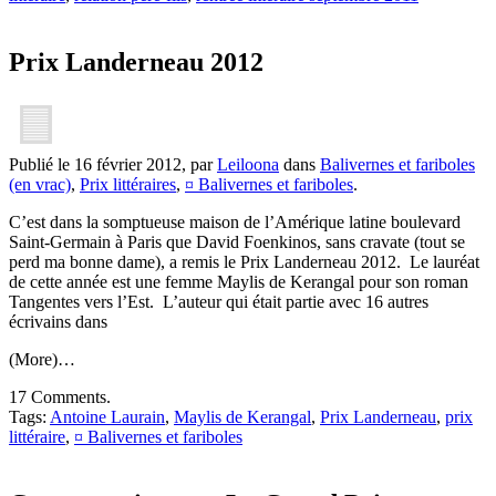
Prix Landerneau 2012
Publié le 16 février 2012, par
Leiloona
dans
Balivernes et fariboles
(en vrac)
,
Prix littéraires
,
¤ Balivernes et fariboles
.
C’est dans la somptueuse maison de l’Amérique latine boulevard
Saint-Germain à Paris que David Foenkinos, sans cravate (tout se
perd ma bonne dame), a remis le Prix Landerneau 2012. Le lauréat
de cette année est une femme Maylis de Kerangal pour son roman
Tangentes vers l’Est. L’auteur qui était partie avec 16 autres
écrivains dans
(More)…
17 Comments.
Tags:
Antoine Laurain
,
Maylis de Kerangal
,
Prix Landerneau
,
prix
littéraire
,
¤ Balivernes et fariboles