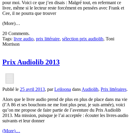
pour moi. Voici ce que j’en disais : Malgré tout, en refermant ce
livre, même si le lecteur reste forcément en pensées avec Frank et
Cee, il ne pourra que trouver
(More)…
20 Comments.
Tags:
livre audio
,
prix littéraire
,
sélection prix audiolib
, Toni
Morrison
Prix Audiolib 2013
Publié le
25 avril 2013
, par
Leiloona
dans
Audiolib
,
Prix littéraires
.
Alors que le livre audio prend de plus en plus de place dans ma vie
(l’A 86 et ses bouchons ne me font plus peur, je suis armée), voici
qu’on me propose de faire partie de l’aventure du Prix Audiolib
2013. Ma mission, puisque je l’ai acceptée : écouter les livres-audio
suivants et leur donner
(More)…