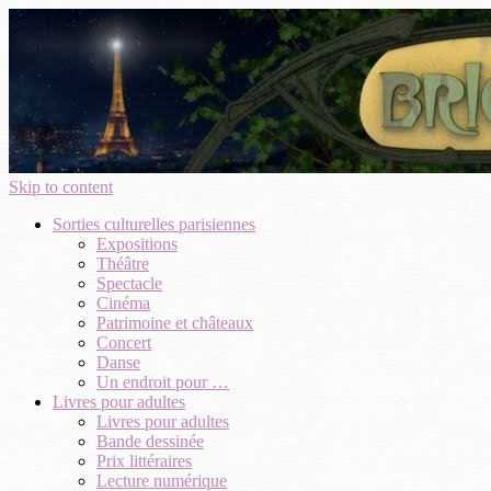
Skip to content
Sorties culturelles parisiennes
Expositions
Théâtre
Spectacle
Cinéma
Patrimoine et châteaux
Concert
Danse
Un endroit pour …
Livres pour adultes
Livres pour adultes
Bande dessinée
Prix littéraires
Lecture numérique