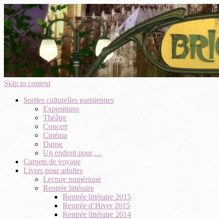
Skip to content
Sorties culturelles parisiennes
Expositions
Théâtre
Concert
Cinéma
Danse
Un endroit pour …
Carnets de voyage
Livres pour adultes
Lecture numérique
Rentrée littéraire
Rentrée littéraire 2015
Rentrée d’Hiver 2015
Rentrée littéraire 2014