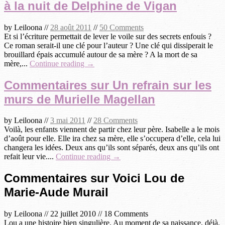
à la nuit de Delphine de Vigan
by
Leiloona
//
28 août 2011
//
50 Comments
Et si l’écriture permettait de lever le voile sur des secrets enfouis ?
Ce roman serait-il une clé pour l’auteur ? Une clé qui dissiperait le
brouillard épais accumulé autour de sa mère ? A la mort de sa
mère,...
Continue reading →
Commentaires sur Un refrain sur les
murs de Murielle Magellan
by
Leiloona
//
3 mai 2011
//
28 Comments
Voilà, les enfants viennent de partir chez leur père. Isabelle a le mois
d’août pour elle. Elle ira chez sa mère, elle s’occupera d’elle, cela lui
changera les idées. Deux ans qu’ils sont séparés, deux ans qu’ils ont
refait leur vie....
Continue reading →
Commentaires sur Voici Lou de
Marie-Aude Murail
by
Leiloona
//
22 juillet 2010
//
18 Comments
Lou a une histoire bien singulière. Au moment de sa naissance, déjà,