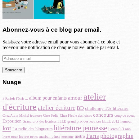
Abonnez-vous à ce blog par email.
Saisissez votre adresse email pour vous abonner à ce blog et
recevoir une notification de chaque nouvel article par email.
Adresse
e-
mail
Nuage
atelier
amour
album pour enfants
# Parfois j'écris ...
d'écriture
atelier écriture
BD
challenge 1% littéraire
concours
Chez Albin Michel jeunesse
coup de coeur
Chez Folio
Chez l'école des loisirs
Exposition
grand prix des lectrices ELLE 2012
Grand prix des lectrices ELLE
humour
littérature jeunesse
kot
La radio des blogueurs
livres 0-3 ans
Paris
photographie
métro
marion pluss
musique
livres pour les tout petits