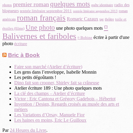
quelques mots
premier roman
radio des
photos
quête identitaire
blogueurs
rentrée littéraire septembre 2011
roman
rentrée littéraire septembre 2013
roman français
Romaric Cazaux
toile et
américain
théâtre
tag
¤
Une photo
une photo quelques mots
étoiles (films)
Balivernes et fariboles
écrire à partir d'une
¤ Bobine
photo
écriture
Bric à Book
Faire son marché (Atelier d’écriture)
Les gens dans l’enveloppe, Isabelle Monnin
Les petits dégoûtants !
Dino fait son crooner, Shirley fait sa crâneuse
Atelier écriture 189 : Une photo quelques mots
La clé des champs – Atelier d’écriture
Victor : Eric Cantona et Grégory Gadebois – Hébertot
Invention / Design, Regards croisés au musée des arts et
métiers
Les Variations d’Orsay, Manuele Fior
Les haines en moins, Eric Le Guilloux
Par
24 Heures du Livre
.