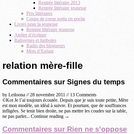
Rentrée littéraire 2013
Rentrée littéraire jeunesse
Prix littéraires
Coups de coeur sortis en poche
Livres pour la jeunesse
Rentrée littéraire jeunesse
Atelier d’écriture
Balivernes et fariboles
Radio des blogueurs
Mots d’Enfant
relation mère-fille
Commentaires sur Signes du temps
by
Leiloona
//
28 novembre 2011
//
13 Comments
©Kot Je l’ai toujours écoutée. Depuis que je suis toute petite, Mère
est mon modèle, un idéal à suivre. Et pourtant, que de souffrances
infligées. Se tenir bien droite, ne pas mettre les coudes sur la table,
ne pas parler... Continue reading →
Commentaires sur Rien ne s’oppose