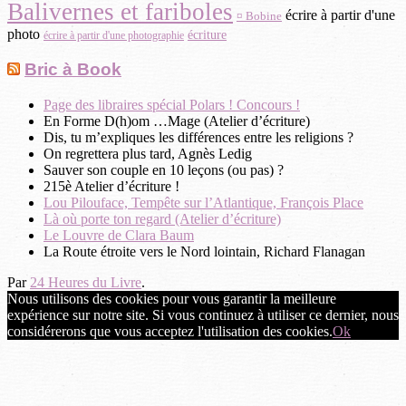
Balivernes et fariboles
écrire à partir d'une
¤ Bobine
photo
écriture
écrire à partir d'une photographie
Bric à Book
Page des libraires spécial Polars ! Concours !
En Forme D(h)om …Mage (Atelier d’écriture)
Dis, tu m’expliques les différences entre les religions ?
On regrettera plus tard, Agnès Ledig
Sauver son couple en 10 leçons (ou pas) ?
215è Atelier d’écriture !
Lou Pilouface, Tempête sur l’Atlantique, François Place
Là où porte ton regard (Atelier d’écriture)
Le Louvre de Clara Baum
La Route étroite vers le Nord lointain, Richard Flanagan
Par
24 Heures du Livre
.
Nous utilisons des cookies pour vous garantir la meilleure
expérience sur notre site. Si vous continuez à utiliser ce dernier, nous
considérerons que vous acceptez l'utilisation des cookies.
Ok