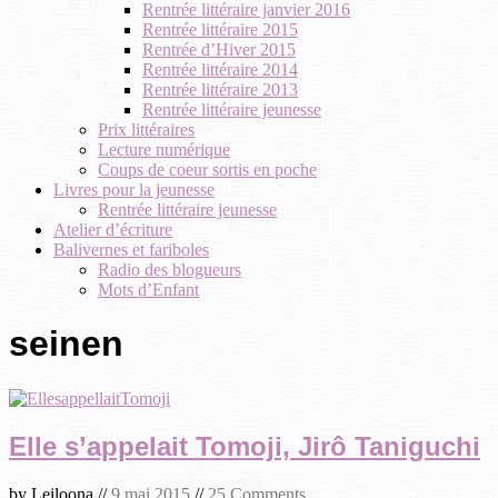
Rentrée littéraire janvier 2016
Rentrée littéraire 2015
Rentrée d’Hiver 2015
Rentrée littéraire 2014
Rentrée littéraire 2013
Rentrée littéraire jeunesse
Prix littéraires
Lecture numérique
Coups de coeur sortis en poche
Livres pour la jeunesse
Rentrée littéraire jeunesse
Atelier d’écriture
Balivernes et fariboles
Radio des blogueurs
Mots d’Enfant
seinen
Elle s’appelait Tomoji, Jirô Taniguchi
by
Leiloona
//
9 mai 2015
//
25 Comments