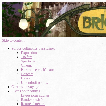
Skip to content
Sorties culturelles parisiennes
Expositions
Théâtre
Spectacle
Cinéma
Patrimoine et châteaux
Concert
Danse
Un endroit pour …
Carnets de voyage
Livres pour adultes
Livres pour adultes
Bande dessinée
Rentrée littéraire