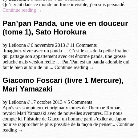
Qu’il y ait dans ce monde un force invisible, j’en suis persuadé.
Continue reading →
Pan’pan Panda, une vie en douceur
(tome 1), Sato Horokura
by
Leiloona
//
6 novembre 2013
//
11 Comments
Imaginez vivre avec un panda … C’est le cas de la petite Praline
qui partage son appartement avec cet énorme panda, une grosse
peluche mais version réelle … Pan’Pan est un panda adorable qui
fait le bien autour de lui.... Continue reading →
Giacomo Foscari (livre 1 Mercure),
Mari Yamazaki
by
Leiloona
//
17 octobre 2013
//
5 Comments
Après ses somptueux et originaux tomes de Thermae Romae,
revoici Mari Yamazaki avec de nouvelles aventures. Elle nous
compte ici l’histoire de Giaco, un homme parti s’exiler au Japon
pour se rapprocher le plus possible de la façon de penser... Continue
reading →