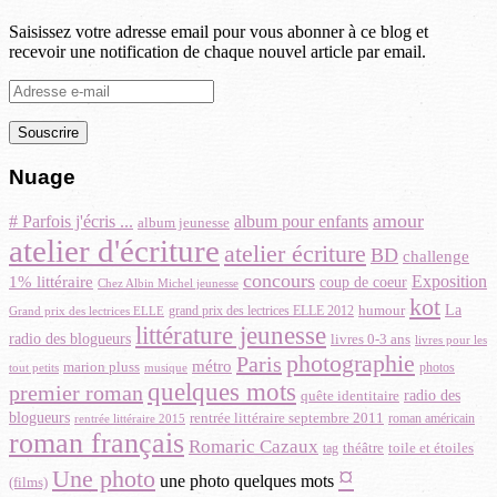
Saisissez votre adresse email pour vous abonner à ce blog et
recevoir une notification de chaque nouvel article par email.
Adresse
e-
mail
Nuage
amour
# Parfois j'écris ...
album pour enfants
album jeunesse
atelier d'écriture
atelier écriture
BD
challenge
concours
Exposition
1% littéraire
coup de coeur
Chez Albin Michel jeunesse
kot
La
grand prix des lectrices ELLE 2012
humour
Grand prix des lectrices ELLE
littérature jeunesse
radio des blogueurs
livres 0-3 ans
livres pour les
photographie
Paris
métro
marion pluss
musique
photos
tout petits
quelques mots
premier roman
quête identitaire
radio des
blogueurs
rentrée littéraire septembre 2011
roman américain
rentrée littéraire 2015
roman français
Romaric Cazaux
toile et étoiles
théâtre
tag
¤
Une photo
une photo quelques mots
(films)