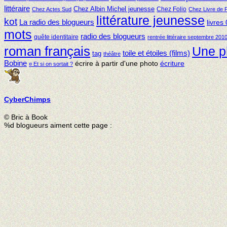
littéraire
Chez Albin Michel jeunesse
Chez Folio
Chez Actes Sud
Chez Livre de 
littérature jeunesse
kot
La radio des blogueurs
livres
mots
radio des blogueurs
quête identitaire
rentrée littéraire septembre 201
roman français
Une p
toile et étoiles (films)
tag
théâtre
Bobine
écrire à partir d'une photo
écriture
¤ Et si on sortait ?
Cyber
Chimps
© Bric à Book
%d
blogueurs aiment cette page :