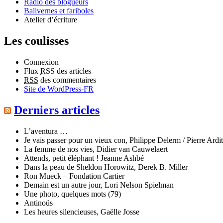
Radio des blogueurs
Balivernes et fariboles
Atelier d’écriture
Les coulisses
Connexion
Flux
RSS
des articles
RSS
des commentaires
Site de WordPress-FR
Derniers articles
L’aventura …
Je vais passer pour un vieux con, Philippe Delerm / Pierre Ardit
La femme de nos vies, Didier van Cauwelaert
Attends, petit éléphant ! Jeanne Ashbé
Dans la peau de Sheldon Horowitz, Derek B. Miller
Ron Mueck – Fondation Cartier
Demain est un autre jour, Lori Nelson Spielman
Une photo, quelques mots (79)
Antinoüs
Les heures silencieuses, Gaëlle Josse