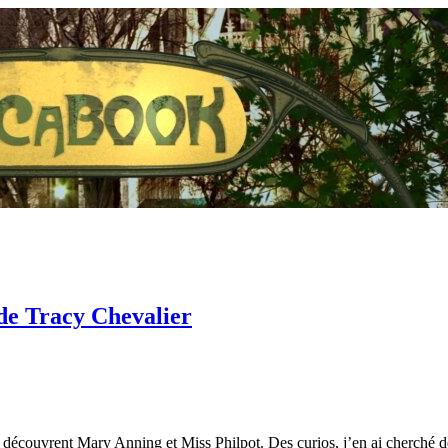
de Tracy Chevalier
que découvrent Mary Anning et Miss Philpot. Des curios, j’en ai cherché