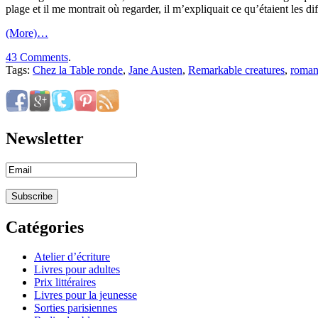
plage et il me montrait où regarder, il m’expliquait ce qu’étaient les dif
(More)…
43 Comments
.
Tags:
Chez la Table ronde
,
Jane Austen
,
Remarkable creatures
,
roman
Newsletter
Catégories
Atelier d’écriture
Livres pour adultes
Prix littéraires
Livres pour la jeunesse
Sorties parisiennes