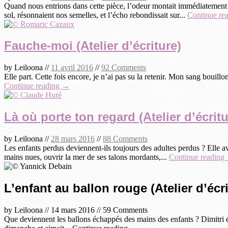
Quand nous entrions dans cette pièce, l’odeur montait immédiatement à 
sol, résonnaient nos semelles, et l’écho rebondissait sur...
Continue re
Fauche-moi (Atelier d’écriture)
by
Leiloona
//
11 avril 2016
//
92 Comments
Elle part. Cette fois encore, je n’ai pas su la retenir. Mon sang bouil
Continue reading →
Là où porte ton regard (Atelier d’écritu
by
Leiloona
//
28 mars 2016
//
88 Comments
Les enfants perdus deviennent-ils toujours des adultes perdus ? Elle av
mains nues, ouvrir la mer de ses talons mordants,...
Continue reading
L’enfant au ballon rouge (Atelier d’écr
by
Leiloona
//
14 mars 2016
//
59 Comments
Que deviennent les ballons échappés des mains des enfants ? Dimitri ét