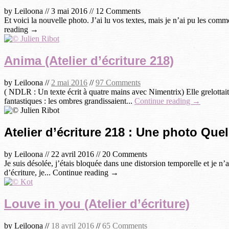
by
Leiloona
//
3 mai 2016
//
12 Comments
Et voici la nouvelle photo. J’ai lu vos textes, mais je n’ai pu les com
reading →
Anima (Atelier d’écriture 218)
by
Leiloona
//
2 mai 2016
//
97 Comments
( NDLR : Un texte écrit à quatre mains avec Nimentrix) Elle grelottait
fantastiques : les ombres grandissaient...
Continue reading →
Atelier d’écriture 218 : Une photo Qu
by
Leiloona
//
22 avril 2016
//
20 Comments
Je suis désolée, j’étais bloquée dans une distorsion temporelle et je n
d’écriture, je... Continue reading →
Louve in you (Atelier d’écriture)
by
Leiloona
//
18 avril 2016
//
65 Comments