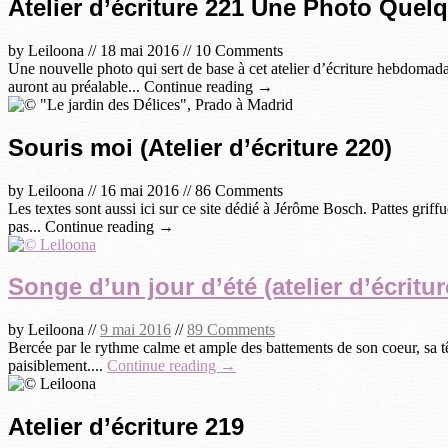
Atelier d’écriture 221 Une Photo Quel
by
Leiloona
//
18 mai 2016
//
10 Comments
Une nouvelle photo qui sert de base à cet atelier d’écriture hebdomadai
auront au préalable... Continue reading →
Souris moi (Atelier d’écriture 220)
by
Leiloona
//
16 mai 2016
//
86 Comments
Les textes sont aussi ici sur ce site dédié à Jérôme Bosch. Pattes griffu
pas... Continue reading →
Songe d’un jour d’été (atelier d’écritur
by
Leiloona
//
9 mai 2016
//
89 Comments
Bercée par le rythme calme et ample des battements de son coeur, sa tête
paisiblement....
Continue reading →
Atelier d’écriture 219