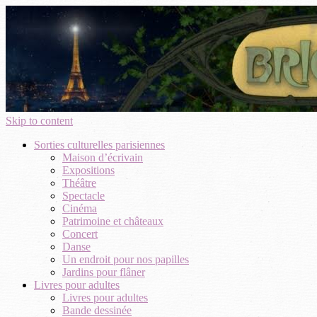
Skip to content
Sorties culturelles parisiennes
Maison d’écrivain
Expositions
Théâtre
Spectacle
Cinéma
Patrimoine et châteaux
Concert
Danse
Un endroit pour nos papilles
Jardins pour flâner
Livres pour adultes
Livres pour adultes
Bande dessinée