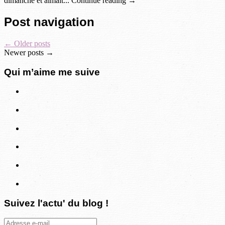
dimanche et aimait... Continue reading →
Post navigation
←
Older posts
Newer posts
→
Qui m’aime me suive
Suivez l'actu' du blog !
Adresse