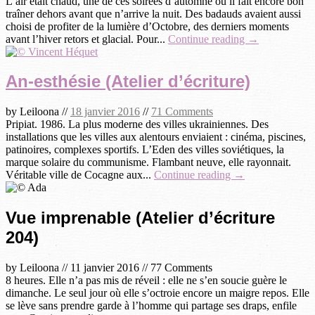
L’air était chaud, une de ces soirées d’automne où il fait encore bon
traîner dehors avant que n’arrive la nuit. Des badauds avaient aussi
choisi de profiter de la lumière d’Octobre, des derniers moments
avant l’hiver retors et glacial. Pour...
Continue reading →
An-esthésie (Atelier d’écriture)
by
Leiloona
//
18 janvier 2016
//
71 Comments
Pripiat. 1986. La plus moderne des villes ukrainiennes. Des
installations que les villes aux alentours enviaient : cinéma, piscines,
patinoires, complexes sportifs. L’Eden des villes soviétiques, la
marque solaire du communisme. Flambant neuve, elle rayonnait.
Véritable ville de Cocagne aux...
Continue reading →
Vue imprenable (Atelier d’écriture
204)
by
Leiloona
//
11 janvier 2016
//
77 Comments
8 heures. Elle n’a pas mis de réveil : elle ne s’en soucie guère le
dimanche. Le seul jour où elle s’octroie encore un maigre repos. Elle
se lève sans prendre garde à l’homme qui partage ses draps, enfile