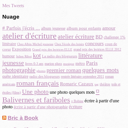
Mes Tweets
Nuage
# Parfois j'écris ...
amour
album pour enfants
album jeunesse
atelier d'écriture
atelier écriture
BD
challenge 1%
concours
littéraire
coup de
Chez Albin Michel jeunesse
Chez l'école des loisirs
Exposition
coeur
grand prix des lectrices ELLE 2012
Grand prix des lectrices ELLE
littérature
kot
humour
La radio des blogueurs
Julien Ribot
jeunesse
Paris
métro
marion pluss
livres 0-3 ans
musique
photographie
quelques mots
premier roman
photos
quête identitaire
radio des blogueurs
rentrée littéraire septembre 2011
roman
roman français
Romaric Cazaux
théâtre
toile et
américain
tag
¤
Une photo
une photo quelques mots
étoiles (films)
Balivernes et fariboles
écrire à partir d'une
¤ Bobine
photo
écriture
écrire à partir d'une photographie
Bric à Book