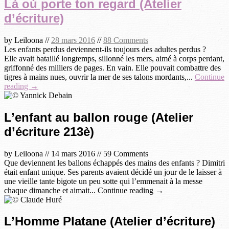
Là où porte ton regard (Atelier
d’écriture)
by
Leiloona
//
28 mars 2016
//
88 Comments
Les enfants perdus deviennent-ils toujours des adultes perdus ?
Elle avait bataillé longtemps, sillonné les mers, aimé à corps perdant,
griffonné des milliers de pages. En vain. Elle pouvait combattre des
tigres à mains nues, ouvrir la mer de ses talons mordants,...
Continue
reading →
L’enfant au ballon rouge (Atelier
d’écriture 213è)
by
Leiloona
//
14 mars 2016
//
59 Comments
Que deviennent les ballons échappés des mains des enfants ? Dimitri
était enfant unique. Ses parents avaient décidé un jour de le laisser à
une vieille tante bigote un peu sotte qui l’emmenait à la messe
chaque dimanche et aimait... Continue reading →
L’Homme Platane (Atelier d’écriture)