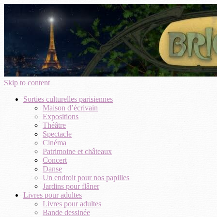
Skip to content
Sorties culturelles parisiennes
Maison d’écrivain
Expositions
Théâtre
Spectacle
Cinéma
Patrimoine et châteaux
Concert
Danse
Un endroit pour nos papilles
Jardins pour flâner
Livres pour adultes
Livres pour adultes
Bande dessinée