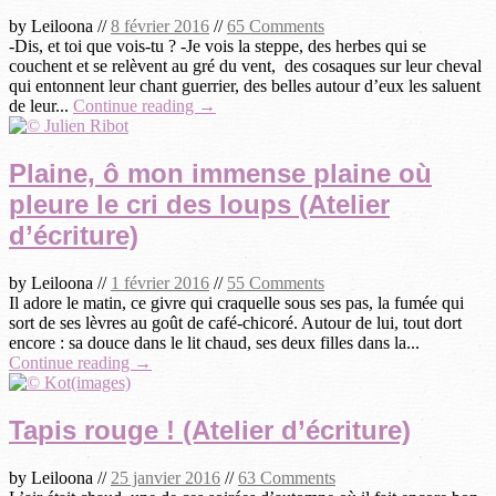
by
Leiloona
//
8 février 2016
//
65 Comments
-Dis, et toi que vois-tu ? -Je vois la steppe, des herbes qui se
couchent et se relèvent au gré du vent, des cosaques sur leur cheval
qui entonnent leur chant guerrier, des belles autour d’eux les saluent
de leur...
Continue reading →
Plaine, ô mon immense plaine où
pleure le cri des loups (Atelier
d’écriture)
by
Leiloona
//
1 février 2016
//
55 Comments
Il adore le matin, ce givre qui craquelle sous ses pas, la fumée qui
sort de ses lèvres au goût de café-chicoré. Autour de lui, tout dort
encore : sa douce dans le lit chaud, ses deux filles dans la...
Continue reading →
Tapis rouge ! (Atelier d’écriture)
by
Leiloona
//
25 janvier 2016
//
63 Comments