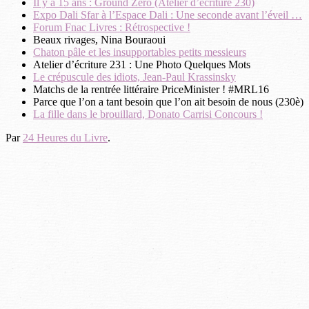
Il y a 15 ans : Ground Zero (Atelier d’écriture 230)
Expo Dali Sfar à l’Espace Dali : Une seconde avant l’éveil …
Forum Fnac Livres : Rétrospective !
Beaux rivages, Nina Bouraoui
Chaton pâle et les insupportables petits messieurs
Atelier d’écriture 231 : Une Photo Quelques Mots
Le crépuscule des idiots, Jean-Paul Krassinsky
Matchs de la rentrée littéraire PriceMinister ! #MRL16
Parce que l’on a tant besoin que l’on ait besoin de nous (230è)
La fille dans le brouillard, Donato Carrisi Concours !
Par
24 Heures du Livre
.