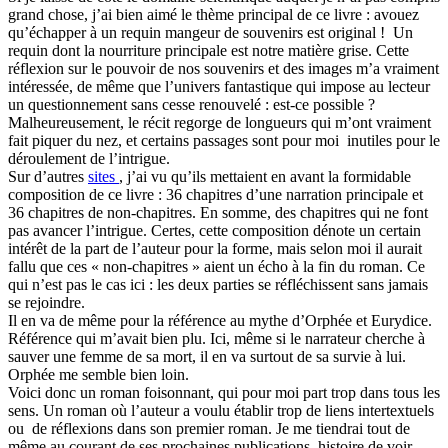
grand chose, j’ai bien aimé le thème principal de ce livre : avouez
qu’échapper à un requin mangeur de souvenirs est original ! Un
requin dont la nourriture principale est notre matière grise. Cette
réflexion sur le pouvoir de nos souvenirs et des images m’a vraiment
intéressée, de même que l’univers fantastique qui impose au lecteur
un questionnement sans cesse renouvelé : est-ce possible ?
Malheureusement, le récit regorge de longueurs qui m’ont vraiment
fait piquer du nez, et certains passages sont pour moi inutiles pour le
déroulement de l’intrigue.
Sur d’autres
sites
, j’ai vu qu’ils mettaient en avant la formidable
composition de ce livre : 36 chapitres d’une narration principale et
36 chapitres de non-chapitres. En somme, des chapitres qui ne font
pas avancer l’intrigue. Certes, cette composition dénote un certain
intérêt de la part de l’auteur pour la forme, mais selon moi il aurait
fallu que ces « non-chapitres » aient un écho à la fin du roman. Ce
qui n’est pas le cas ici : les deux parties se réfléchissent sans jamais
se rejoindre.
Il en va de même pour la référence au mythe d’Orphée et Eurydice.
Référence qui m’avait bien plu. Ici, même si le narrateur cherche à
sauver une femme de sa mort, il en va surtout de sa survie à lui.
Orphée me semble bien loin.
Voici donc un roman foisonnant, qui pour moi part trop dans tous les
sens. Un roman où l’auteur a voulu établir trop de liens intertextuels
ou de réflexions dans son premier roman. Je me tiendrai tout de
même au courant de ses prochaines publications, histoire de voir