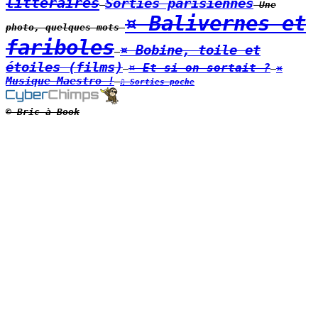
littéraires
Sorties parisiennes
Une
¤ Balivernes et
photo, quelques mots
fariboles
¤ Bobine, toile et
étoiles (films)
¤ Et si on sortait ?
¤
Musique Maestro !
♫ Sorties poche
© Bric à Book