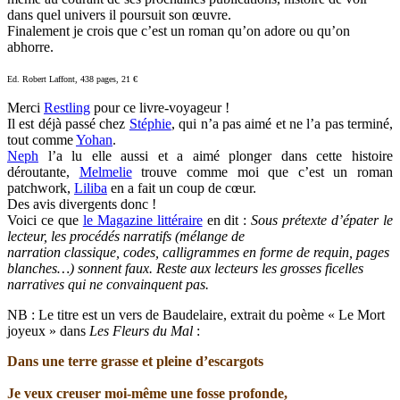
dans quel univers il poursuit son œuvre.
Finalement je crois que c’est un roman qu’on adore ou qu’on
abhorre.
Ed. Robert Laffont, 438 pages, 21 €
Merci
Restling
pour ce livre-voyageur !
Il est déjà passé chez
Stéphie
, qui n’a pas aimé et ne l’a pas terminé,
tout comme
Yohan
.
Neph
l’a lu elle aussi et a aimé plonger dans cette histoire
déroutante,
Melmelie
trouve comme moi que c’est un roman
patchwork,
Liliba
en a fait un coup de cœur.
Des avis divergents donc !
Voici ce que
le Magazine littéraire
en dit :
Sous prétexte d’épater le
lecteur, les procédés narratifs (mélange de
narration classique, codes, calligrammes en forme de requin, pages
blanches…) sonnent faux. Reste aux lecteurs les grosses ficelles
narratives qui ne convainquent pas.
NB : Le titre est un vers de Baudelaire, extrait du poème « Le Mort
joyeux » dans
Les Fleurs du Mal
:
Dans une terre grasse et pleine d’escargots
Je veux creuser moi-même une fosse profonde,