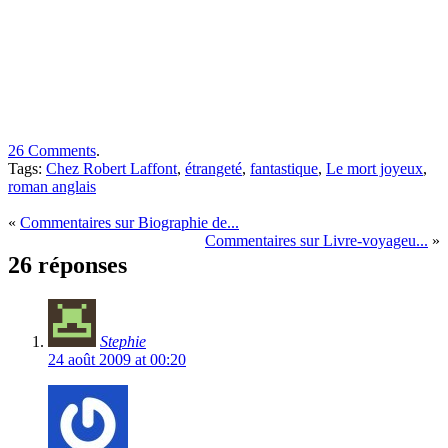
26 Comments
.
Tags:
Chez Robert Laffont
,
étrangeté
,
fantastique
,
Le mort joyeux
,
roman anglais
«
Commentaires sur Biographie de...
Commentaires sur Livre-voyageu...
»
26 réponses
Stephie
24 août 2009 at 00:20