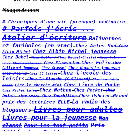
Nuages de mots
# Chroniques d'une vie (presque) ordinaire
# Parfois j'écris ...
Atelier d'écriture
Balivernes
et fariboles (en vrac)
Chez Actes Sud
Chez
Chez Albin Michel jeunesse
Albin Michel
Chez Babel
Chez Belfond
Chez Calmann-
Chez Buchet-Chastel
Chez Folio
Chez Flammarion
Lévy
Chez
Chez Casterman
Chez Hachette jeunesse
Gallimard Jeunesse
Chez Grasset
Chez l'école des
Chez J'ai lu
Chez JC Lattès
loisirs
Chez la Blanche (Gallimard)
Chez la Table
Chez Livre de Poche
Chez le cherche midi
ronde
Chez Nathan
Chez Pocket
Chez
Chez Michel Lafon
Grand
Chez Usborne
Points
Chez Tourbillon
Chez Stock
La radio des
prix des lectrices ELLE
Livres pour adultes
blogueurs
Livres pour la jeunesse
Non
Prix
classé
Pour les tout petits