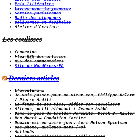
Prix littéraires
Livres pour la jeunesse
Sorties parisiennes
Radio des blogueurs
Balivernes et fariboles
Atelier d’écriture
Les coulisses
Connexion
Flux
RSS
des articles
RSS
des commentaires
Site de WordPress-FR
Derniers articles
L’aventura …
Je vais passer pour un vieux con, Philippe Delerm
/ Pierre Arditi
La femme de nos vies, Didier van Cauwelaert
Attends, petit éléphant ! Jeanne Ashbé
Dans la peau de Sheldon Horowitz, Derek B. Miller
Ron Mueck – Fondation Cartier
Demain est un autre jour, Lori Nelson Spielman
Une photo, quelques mots (79)
Antinoüs
Les heures silencieuses, Gaëlle Josse