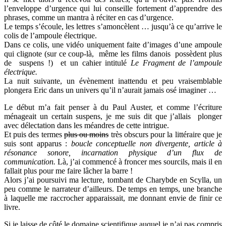
l’enveloppe d’urgence qui lui conseille fortement d’apprendre des
phrases, comme un mantra à réciter en cas d’urgence.
Le temps s’écoule, les lettres s’amoncèlent … jusqu’à ce qu’arrive le
colis de l’ampoule électrique.
Dans ce colis, une vidéo uniquement faite d’images d’une ampoule
qui clignote (sur ce coup-là,
même les films danois possèdent plus
de suspens !) et un cahier intitulé
Le Fragment de l’ampoule
électrique.
La nuit suivante, un évènement inattendu et peu vraisemblable
plongera Eric dans un univers qu’il n’aurait jamais osé imaginer …
Le début m’a fait penser à du Paul Auster, et comme l’écriture
ménageait un certain suspens, je me suis dit que j’allais plonger
avec délectation dans les méandres de cette intrigue.
Et puis des termes
plus ou moins
très obscurs pour la littéraire que je
suis sont apparus :
boucle conceptuelle non divergente, article à
résonance sonore, incarnation physique d’un flux de
communication.
Là, j’ai commencé à froncer mes sourcils, mais il en
fallait plus pour me faire lâcher la barre !
Alors j’ai poursuivi ma lecture, tombant de Charybde en Scylla, un
peu comme le narrateur d’ailleurs. De temps en temps, une branche
à laquelle me raccrocher apparaissait, me donnant envie de finir ce
livre.
Si je laisse de côté le domaine scientifique auquel je n’ai pas compris