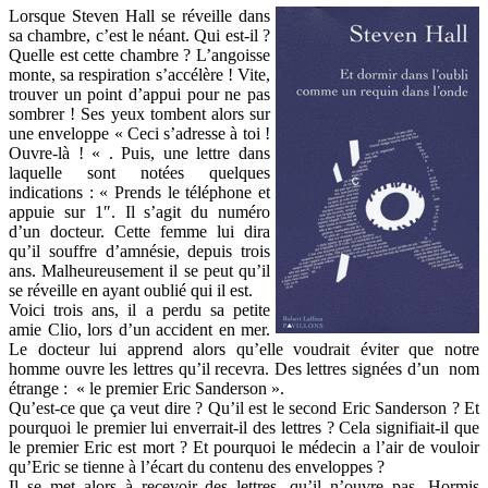
Lorsque Steven Hall se réveille dans
sa chambre, c’est le néant. Qui est-il ?
Quelle est cette chambre ? L’angoisse
monte, sa respiration s’accélère ! Vite,
trouver un point d’appui pour ne pas
sombrer ! Ses yeux tombent alors sur
une enveloppe « Ceci s’adresse à toi !
Ouvre-là ! « . Puis, une lettre dans
laquelle sont notées quelques
indications : « Prends le téléphone et
appuie sur 1″. Il s’agit du numéro
d’un docteur. Cette femme lui dira
qu’il souffre d’amnésie, depuis trois
ans. Malheureusement il se peut qu’il
se réveille en ayant oublié qui il est.
Voici trois ans, il a perdu sa petite
amie Clio, lors d’un accident en mer.
Le docteur lui apprend alors qu’elle voudrait éviter que notre
homme ouvre les lettres qu’il recevra. Des lettres signées d’un nom
étrange : « le premier Eric Sanderson ».
Qu’est-ce que ça veut dire ? Qu’il est le second Eric Sanderson ? Et
pourquoi le premier lui enverrait-il des lettres ? Cela signifiait-il que
le premier Eric est mort ? Et pourquoi le médecin a l’air de vouloir
qu’Eric se tienne à l’écart du contenu des enveloppes ?
Il se met alors à recevoir des lettres, qu’il n’ouvre pas. Hormis