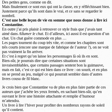
Des petites gens, comme on dit.
Mais finalement ce sont eux qui ont la classe, en y réfléchissant bien.
Justement parce qu’ils sont dans le vrai, et ce sans se regarder le
nombril.
C’est une belle leçon de vie en somme que nous donne à lire ici
Constantine.
En outre j’ai pris plaisir à retrouver ce style frais que j’avais tant
aimé dans
Allumer le chat
. Et d’ailleurs, ici aussi il est question d’un
chat. Un chat guère commode en plus …
Les pages tournent du coup très vite, et comme les chapitres sont
très courts (encore une marque de fabrique de l’auteur ?), on ne voit
pas vraiment la fin arriver.
Et c’est à regret qu’on laisse les personnages là où ils en sont.
Bien-sûr, je pourrais dire que certaines situations sont
invraisemblables, que certains passages sentent bon la guimauve,
mais en fait, c’est ce qui est bien dans ce livre : on sourit, et en plus
on se prend au jeu, malgré ce qui pourrait sembler dans d’autres
livres cousu de fil blanc.
Je crois bien que Constantine va de plus en plus faire partie de ces
auteurs que j’achète les yeux fermés, en sachant bien-sûr, qu’en
ouvrant le livre une histoire attachante et remplie d’humour
m’attendra.
Un livre à lire l’hiver pour profiter des nombreux rayons de soleil
qu’il contient.