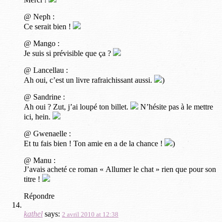
@ Neph :
Ce serait bien !
@ Mango :
Je suis si prévisible que ça ?
@ Lancellau :
Ah oui, c’est un livre rafraichissant aussi.
)
@ Sandrine :
Ah oui ? Zut, j’ai loupé ton billet.
N’hésite pas à le mettre
ici, hein.
@ Gwenaelle :
Et tu fais bien ! Ton amie en a de la chance !
)
@ Manu :
J’avais acheté ce roman « Allumer le chat » rien que pour son
titre !
Répondre
kathel
says:
2 avril 2010 at 12:38