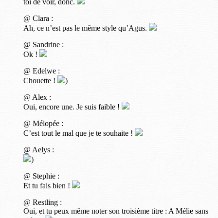
toi de voir, donc.
@ Clara :
Ah, ce n’est pas le même style qu’Agus.
@ Sandrine :
Ok !
@ Edelwe :
Chouette !
)
@ Alex :
Oui, encore une. Je suis faible !
@ Mélopée :
C’est tout le mal que je te souhaite !
@ Aelys :
)
@ Stephie :
Et tu fais bien !
@ Restling :
Oui, et tu peux même noter son troisième titre : A Mélie sans