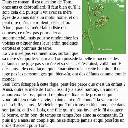
Dans ce roman, il est question de Tom,
onze ans et débrouillard. Il faut bien qu’il le
soit, cela dit, puisqu’il vit avec sa mère
âgée de 25 ans dans un mobil home, et on
peut dire qu’ils ne roulent pas sur l’or.
Alors, quand sa mère fait la liste des
courses, ce n’est pas pour aller au
supermarché, mais pour se rendre chez les
voisins et piquer dans leur jardin quelques
carottes et pommes de terre.
La vie n’est pas vraiment rose, surtout que
sa mère s’emporte vite, mais Tom possède la belle innocence des
enfants et ne juge pas sa mère et sa vie … C’est ainsi, voilà tout. Et
c’est aussi de cette façon que le narrateur relate cette histoire : il ne
juge pas les personnages qui, bien-sûr, ont des défauts comme tout le
monde.
Seul Tom échappe à cette règle, peut-être parce que c’est un enfant ?
Ainsi, outre la mère de Tom, Joss, il y a aussi Sammy, un ancien
amoureux de Joss, qui sort de plus de dix ans de prison et qui
voudrait bien refaire sa vie, maintenant qu’il connaît la valeur de
celle-ci. Il y a aussi Madeleine que Tom trouvera bien amochée dans
son jardin, et il y a Lola, une fille qui n’a pas inventé le fil à couper
le beurre, enfin bon, de temps en temps Joss aime sa compagnie. Et
puis il y a aussi un couple qui ne se dispute jamais et qui possède un
drôle d’accent pour Tom.