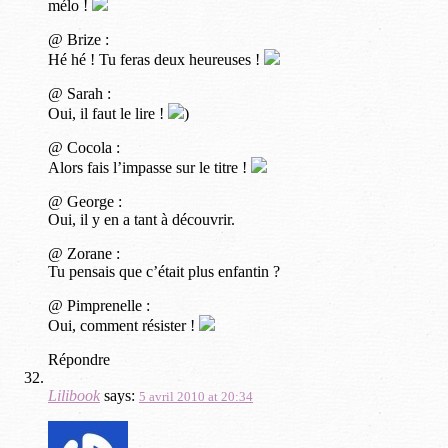
mélo !
@ Brize :
Hé hé ! Tu feras deux heureuses !
@ Sarah :
Oui, il faut le lire !
)
@ Cocola :
Alors fais l’impasse sur le titre !
@ George :
Oui, il y en a tant à découvrir.
@ Zorane :
Tu pensais que c’était plus enfantin ?
@ Pimprenelle :
Oui, comment résister !
Répondre
Lilibook
says:
5 avril 2010 at 20:34