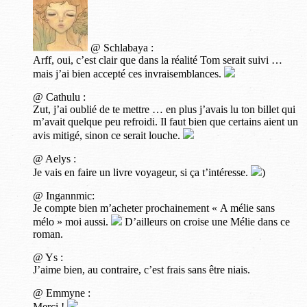
@ Schlabaya :
Arff, oui, c’est clair que dans la réalité Tom serait suivi …
mais j’ai bien accepté ces invraisemblances.
@ Cathulu :
Zut, j’ai oublié de te mettre … en plus j’avais lu ton billet qui
m’avait quelque peu refroidi. Il faut bien que certains aient un
avis mitigé, sinon ce serait louche.
@ Aelys :
Je vais en faire un livre voyageur, si ça t’intéresse.
)
@ Ingannmic:
Je compte bien m’acheter prochainement « A mélie sans
mélo » moi aussi.
D’ailleurs on croise une Mélie dans ce
roman.
@ Ys :
J’aime bien, au contraire, c’est frais sans être niais.
@ Emmyne :
Merci !