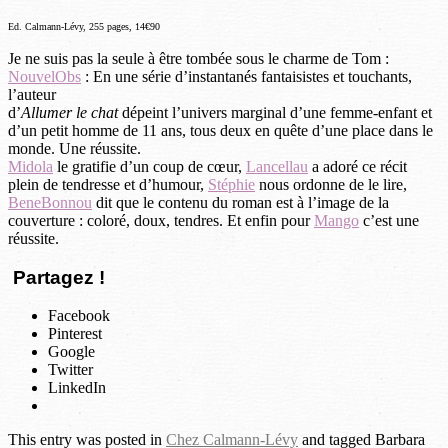
Ed. Calmann-Lévy, 255 pages, 14€90
Je ne suis pas la seule à être tombée sous le charme de Tom :
NouvelObs
: En une série d’instantanés fantaisistes et touchants,
l’auteur
d’
Allumer le chat
dépeint l’univers marginal d’une femme-enfant et
d’un petit homme de 11 ans, tous deux en quête d’une place dans le
monde. Une réussite.
Midola
le gratifie d’un coup de cœur,
Lancellau
a adoré ce récit
plein de tendresse et d’humour,
Stéphie
nous ordonne de le lire,
BeneBonnou
dit que le contenu du roman est à l’image de la
couverture : coloré, doux, tendres. Et enfin pour
Mango
c’est une
réussite.
Partagez !
Facebook
Pinterest
Google
Twitter
LinkedIn
This entry was posted in
Chez Calmann-Lévy
and tagged Barbara