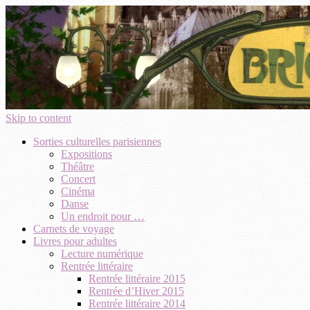
Skip to content
Sorties culturelles parisiennes
Expositions
Théâtre
Concert
Cinéma
Danse
Un endroit pour …
Carnets de voyage
Livres pour adultes
Lecture numérique
Rentrée littéraire
Rentrée littéraire 2015
Rentrée d’Hiver 2015
Rentrée littéraire 2014