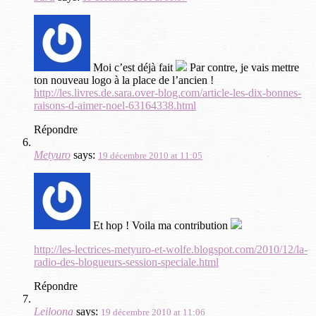
Moi c’est déjà fait
Par contre, je vais mettre
ton nouveau logo à la place de l’ancien !
http://les.livres.de.sara.over-blog.com/article-les-dix-bonnes-
raisons-d-aimer-noel-63164338.html
Répondre
Metyuro
says:
19 décembre 2010 at 11:05
Et hop ! Voila ma contribution
http://les-lectrices-metyuro-et-wolfe.blogspot.com/2010/12/la-
radio-des-blogueurs-session-speciale.html
Répondre
Leiloona
says:
19 décembre 2010 at 11:06