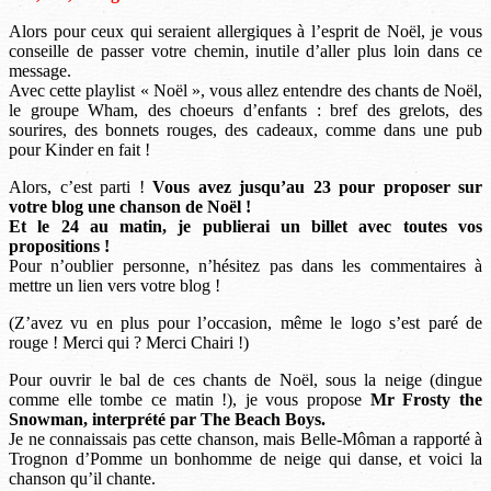
Alors pour ceux qui seraient allergiques à l’esprit de Noël, je vous
conseille de passer votre chemin, inutile d’aller plus loin dans ce
message.
Avec cette playlist « Noël », vous allez entendre des chants de Noël,
le groupe Wham, des choeurs d’enfants : bref des grelots, des
sourires, des bonnets rouges, des cadeaux, comme dans une pub
pour Kinder en fait !
Alors, c’est parti !
Vous avez jusqu’au 23 pour proposer sur
votre blog une chanson de Noël !
Et le 24 au matin, je publierai un billet avec toutes vos
propositions !
Pour n’oublier personne, n’hésitez pas dans les commentaires à
mettre un lien vers votre blog !
(Z’avez vu en plus pour l’occasion, même le logo s’est paré de
rouge ! Merci qui ? Merci Chairi !)
Pour ouvrir le bal de ces chants de Noël, sous la neige (dingue
comme elle tombe ce matin !), je vous propose
Mr Frosty the
Snowman, interprété par The Beach Boys.
Je ne connaissais pas cette chanson, mais Belle-Môman a rapporté à
Trognon d’Pomme un bonhomme de neige qui danse, et voici la
chanson qu’il chante.