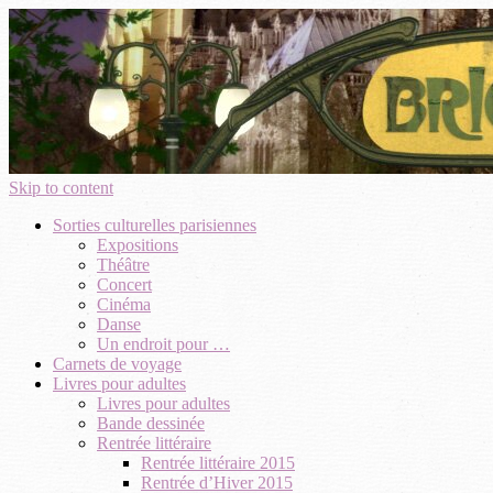
Skip to content
Sorties culturelles parisiennes
Expositions
Théâtre
Concert
Cinéma
Danse
Un endroit pour …
Carnets de voyage
Livres pour adultes
Livres pour adultes
Bande dessinée
Rentrée littéraire
Rentrée littéraire 2015
Rentrée d’Hiver 2015