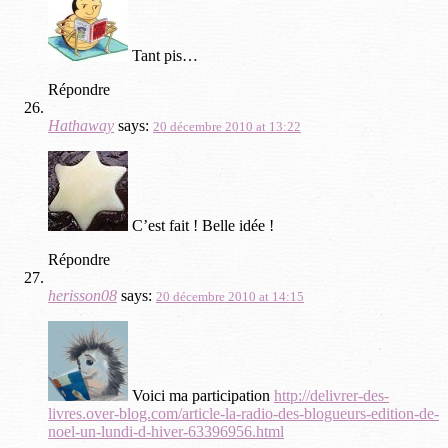
Tant pis…
Répondre
Hathaway
says:
20 décembre 2010 at 13:22
C’est fait ! Belle idée !
Répondre
herisson08
says:
20 décembre 2010 at 14:15
Voici ma participation
http://delivrer-des-
livres.over-blog.com/article-la-radio-des-blogueurs-edition-de-
noel-un-lundi-d-hiver-63396956.html