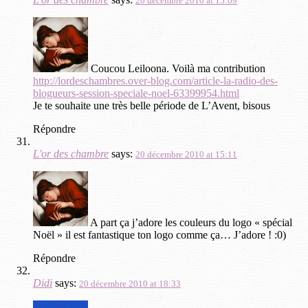
20 décembre 2010 at 15:09
Coucou Leiloona. Voilà ma contribution
http://lordeschambres.over-blog.com/article-la-radio-des-
blogueurs-session-speciale-noel-63399954.html
Je te souhaite une très belle période de L’Avent, bisous
Répondre
L'or des chambre
says:
20 décembre 2010 at 15:11
A part ça j’adore les couleurs du logo « spécial
Noël » il est fantastique ton logo comme ça… J’adore ! :0)
Répondre
Didi
says:
20 décembre 2010 at 18:33