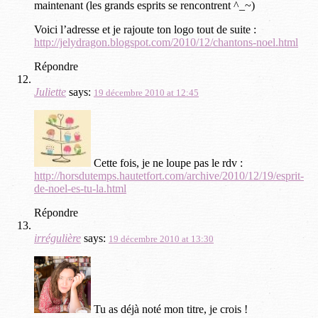
maintenant (les grands esprits se rencontrent ^_~)
Voici l’adresse et je rajoute ton logo tout de suite :
http://jelydragon.blogspot.com/2010/12/chantons-noel.html
Répondre
Juliette
says:
19 décembre 2010 at 12:45
Cette fois, je ne loupe pas le rdv :
http://horsdutemps.hautetfort.com/archive/2010/12/19/esprit-
de-noel-es-tu-la.html
Répondre
irrégulière
says:
19 décembre 2010 at 13:30
Tu as déjà noté mon titre, je crois !