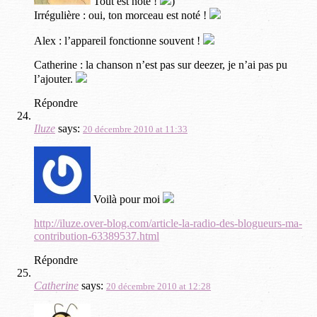
Tout est noté !
)
Irrégulière : oui, ton morceau est noté !
Alex : l’appareil fonctionne souvent !
Catherine : la chanson n’est pas sur deezer, je n’ai pas pu
l’ajouter.
Répondre
Iluze
says:
20 décembre 2010 at 11:33
Voilà pour moi
http://iluze.over-blog.com/article-la-radio-des-blogueurs-ma-
contribution-63389537.html
Répondre
Catherine
says:
20 décembre 2010 at 12:28