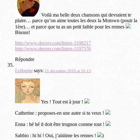
Voilà ma belle deux chansons qui devraient te
plaire… parce qu’on aime toutes les deux la Motown (pouir la
1ère)… et parce que tu as un petit faible pour les rennes
Bisous!
http://www.deezer.com/listen-1108217
http://www.deezer.com/listen-1107576
Répondre
Leiloona
says:
21 décembre 2010 at 16:13
Yes ! Tout est à jour !
Catherine : proposes-en une autre si tu veux !
Enna : hé hé il doit être trognon comme tout !
Sabbio : hi hi ! Oui, j’aiiiiime les rennes !
)