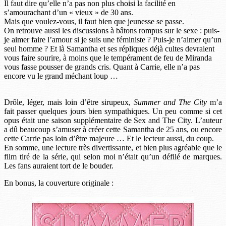
Il faut dire qu’elle n’a pas non plus choisi la facilité en
s’amourachant d’un « vieux » de 30 ans.
Mais que voulez-vous, il faut bien que jeunesse se passe.
On retrouve aussi les discussions à bâtons rompus sur le sexe : puis-
je aimer faire l’amour si je suis une féministe ? Puis-je n’aimer qu’un
seul homme ? Et là Samantha et ses répliques déjà cultes devraient
vous faire sourire, à moins que le tempérament de feu de Miranda
vous fasse pousser de grands cris. Quant à Carrie, elle n’a pas
encore vu le grand méchant loup …
Drôle, léger, mais loin d’être sirupeux,
Summer and The City
m’a
fait passer quelques jours bien sympathiques. Un peu comme si cet
opus était une saison supplémentaire de Sex and The City. L’auteur
a dû beaucoup s’amuser à créer cette Samantha de 25 ans, ou encore
cette Carrie pas loin d’être majeure … Et le lecteur aussi, du coup.
En somme, une lecture très divertissante, et bien plus agréable que le
film tiré de la série, qui selon moi n’était qu’un défilé de marques.
Les fans auraient tort de le bouder.
En bonus, la couverture originale :