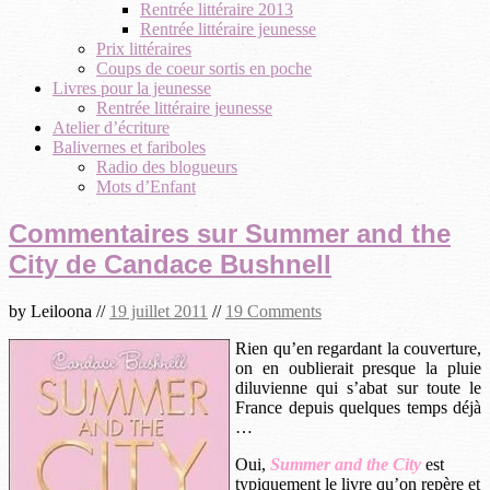
Rentrée littéraire 2013
Rentrée littéraire jeunesse
Prix littéraires
Coups de coeur sortis en poche
Livres pour la jeunesse
Rentrée littéraire jeunesse
Atelier d’écriture
Balivernes et fariboles
Radio des blogueurs
Mots d’Enfant
Commentaires sur Summer and the
City de Candace Bushnell
by
Leiloona
//
19 juillet 2011
//
19 Comments
Rien qu’en regardant la couverture,
on en oublierait presque la pluie
diluvienne qui s’abat sur toute le
France depuis quelques temps déjà
…
Oui,
Summer and the City
est
typiquement le livre qu’on repère et