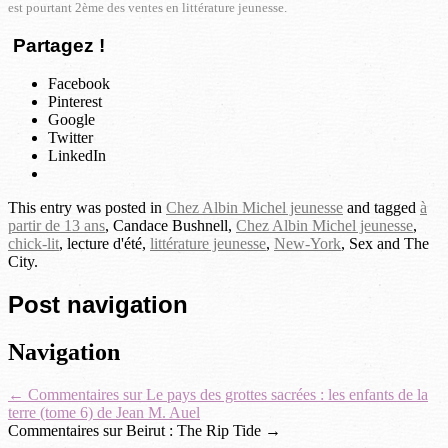
est pourtant 2ème des ventes en littérature jeunesse.
Partagez !
Facebook
Pinterest
Google
Twitter
LinkedIn
This entry was posted in
Chez Albin Michel jeunesse
and tagged
à
partir de 13 ans
, Candace Bushnell,
Chez Albin Michel jeunesse
,
chick-lit
, lecture d'été,
littérature jeunesse
,
New-York
, Sex and The
City.
Post navigation
Navigation
←
Commentaires sur Le pays des grottes sacrées : les enfants de la
terre (tome 6) de Jean M. Auel
Commentaires sur Beirut : The Rip Tide
→