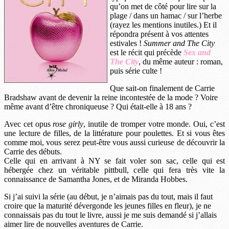
qu’on met de côté pour lire sur la
plage / dans un hamac / sur l’herbe
(rayez les mentions inutiles.) Et il
répondra présent à vos attentes
estivales !
Summer and The City
est le récit qui précède
Sex and
The City
, du même auteur : roman,
puis série culte !
Que sait-on finalement de Carrie
Bradshaw avant de devenir la reine incontestée de la mode ? Voire
même avant d’être chroniqueuse ? Qui était-elle à 18 ans ?
Avec cet opus
rose girly
, inutile de tromper votre monde. Oui, c’est
une lecture de filles, de la littérature pour poulettes. Et si vous êtes
comme moi, vous serez peut-être vous aussi curieuse de découvrir la
Carrie des débuts.
Celle qui en arrivant à NY se fait voler son sac, celle qui est
hébergée chez un véritable pittbull, celle qui fera très vite la
connaissance de Samantha Jones, et de Miranda Hobbes.
Si j’ai suivi la série (au début, je n’aimais pas du tout, mais il faut
croire que la maturité dévergonde les jeunes filles en fleur), je ne
connaissais pas du tout le livre, aussi je me suis demandé si j’allais
aimer lire de nouvelles aventures de Carrie.