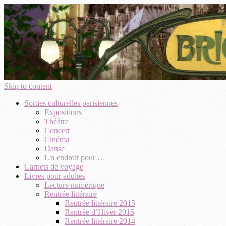
Skip to content
Sorties culturelles parisiennes
Expositions
Théâtre
Concert
Cinéma
Danse
Un endroit pour …
Carnets de voyage
Livres pour adultes
Lecture numérique
Rentrée littéraire
Rentrée littéraire 2015
Rentrée d’Hiver 2015
Rentrée littéraire 2014