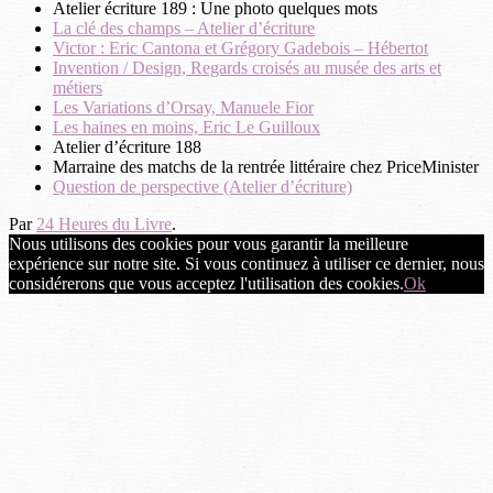
Atelier écriture 189 : Une photo quelques mots
La clé des champs – Atelier d’écriture
Victor : Eric Cantona et Grégory Gadebois – Hébertot
Invention / Design, Regards croisés au musée des arts et
métiers
Les Variations d’Orsay, Manuele Fior
Les haines en moins, Eric Le Guilloux
Atelier d’écriture 188
Marraine des matchs de la rentrée littéraire chez PriceMinister
Question de perspective (Atelier d’écriture)
Par
24 Heures du Livre
.
Nous utilisons des cookies pour vous garantir la meilleure
expérience sur notre site. Si vous continuez à utiliser ce dernier, nous
considérerons que vous acceptez l'utilisation des cookies.
Ok