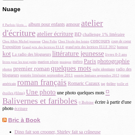
Nuage
atelier
amour
album pour enfants
# Parfois j'écris ...
d'écriture
atelier écriture
BD
challenge 1% littéraire
concours
Chez Albin Michel jeunesse
coup de coeur
Chez Folio
Chez l'école des loisirs
Exposition
grand prix des lectrices ELLE 2012
Grand prix des lectrices ELLE
humour
littérature jeunesse
kot
La radio des blogueurs
livres 0-3 ans
Paris
photographie
métro
marion pluss
musique
livres pour les tout petits
quelques mots
premier roman
radio des
photos
quête identitaire
blogueurs
rentrée littéraire septembre 2011
roman
rentrée littéraire septembre 2013
roman français
Romaric Cazaux
toile et
américain
théâtre
tag
¤
Une photo
une photo quelques mots
étoiles (films)
Balivernes et fariboles
écrire à partir d'une
¤ Bobine
photo
écriture
Bric à Book
Dino fait son crooner, Shirley fait sa crâneuse