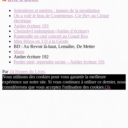
Splendeurs et misères : images de la prostitution
On a volé le bras de Costentenus, Cie Hey au Cirque
électrique
Atelier écriture 193
Chernobyl redemption (Atelier d’écriture)
Ratatouille en ciné concert au Grand Rex
Mini Héros en 3 D à la Géode
BD : Au Revoir là-haut, Lemaître, De Metter
Mune
Atelier écriture 192
Perdre pied, reprendre racine – Atelier écriture 191
Par
24 Heures du Livre
.
Nous utilisons des cookies pour vous garantir la meilleure
expérience sur notre site. Si vous continuez à utiliser ce dernier, nous
considérerons que vous acceptez l'utilisation des cookies.
Ok