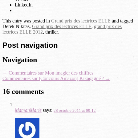
LinkedIn
This entry was posted in
Grand prix des lectrices ELLE
and tagged
Derek Nikitas,
Grand prix des lectrices ELLE
,
grand prix des
lectrices ELLE 2012
, thriller.
Post navigation
Navigation
←
Commentaires sur Mon imagier des chiffres
Commentaires sur [Concours Amazon] Kikagagné ?
→
16 comments
MamanMarie
says:
28 octobre 2011 at 09:12