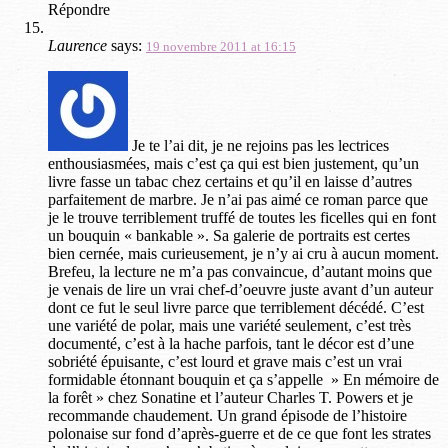
Répondre
Laurence
says:
19 novembre 2011 at 16:15
Je te l’ai dit, je ne rejoins pas les lectrices
enthousiasmées, mais c’est ça qui est bien justement, qu’un
livre fasse un tabac chez certains et qu’il en laisse d’autres
parfaitement de marbre. Je n’ai pas aimé ce roman parce que
je le trouve terriblement truffé de toutes les ficelles qui en font
un bouquin « bankable ». Sa galerie de portraits est certes
bien cernée, mais curieusement, je n’y ai cru à aucun moment.
Brefeu, la lecture ne m’a pas convaincue, d’autant moins que
je venais de lire un vrai chef-d’oeuvre juste avant d’un auteur
dont ce fut le seul livre parce que terriblement décédé. C’est
une variété de polar, mais une variété seulement, c’est très
documenté, c’est à la hache parfois, tant le décor est d’une
sobriété épuisante, c’est lourd et grave mais c’est un vrai
formidable étonnant bouquin et ça s’appelle » En mémoire de
la forêt » chez Sonatine et l’auteur Charles T. Powers et je
recommande chaudement. Un grand épisode de l’histoire
polonaise sur fond d’après-guerre et de ce que font les strates