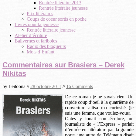
Rentrée littéraire 2013
Rentrée littéraire jeunesse
Prix littéraires
Coups de coeur sortis en poche
Livres pour la jeunesse
Rentrée littéraire jeunesse
Atelier d’écriture
Balivernes et fariboles
Radio des blogueurs
Mots d’Enfant
Commentaires sur Brasiers – Derek
Nikitas
by
Leiloona
//
28 octobre 2011
//
16 Comments
De ce roman je ne savais rien. Un
rapide coup d’oeil à la quatrième de
couverture attisa ma curiosité (je
suis une femme, que voulez-vous).
Oates y louait son écriture, un
journaliste de « l’Express » parlait
d’entrée en littérature par la grande
porte, une autre de Télématin disait