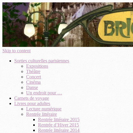
Skip to content
Sorties culturelles parisiennes
Expositions
Théâtre
Concert
Cinéma
Danse
Un endroit pour …
Carnets de voyage
Livres pour adultes
Lecture numérique
Rentrée littéraire
Rentrée littéraire 2015
Rentrée d’Hiver 2015
Rentrée littéraire 2014