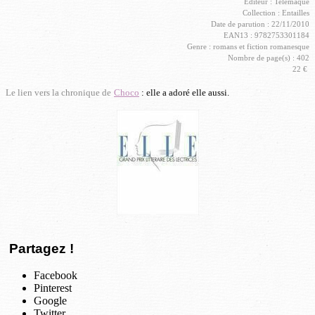
Editeur : Telemaque
Collection : Entailles
Date de parution : 22/11/2010
EAN13 : 9782753301184
Genre : romans et fiction romanesque
Nombre de page(s) : 402
22 €
Le lien vers la chronique de
Choco
: elle a adoré elle aussi.
Partagez !
Facebook
Pinterest
Google
Twitter