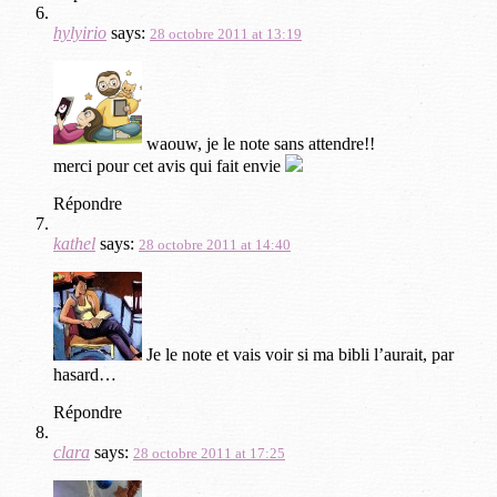
hylyirio
says:
28 octobre 2011 at 13:19
waouw, je le note sans attendre!!
merci pour cet avis qui fait envie
Répondre
kathel
says:
28 octobre 2011 at 14:40
Je le note et vais voir si ma bibli l’aurait, par
hasard…
Répondre
clara
says:
28 octobre 2011 at 17:25