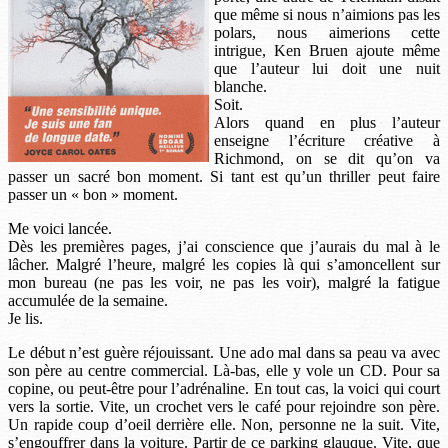
que même si nous n’aimions pas les
polars, nous aimerions cette
intrigue, Ken Bruen ajoute même
que l’auteur lui doit une nuit
blanche.
Soit.
Alors quand en plus l’auteur
enseigne l’écriture créative à
Richmond, on se dit qu’on va
passer un sacré bon moment. Si tant est qu’un thriller peut faire
passer un « bon » moment.
Me voici lancée.
Dès les premières pages, j’ai conscience que j’aurais du mal à le
lâcher. Malgré l’heure, malgré les copies là qui s’amoncellent sur
mon bureau (ne pas les voir, ne pas les voir), malgré la fatigue
accumulée de la semaine.
Je lis.
Le début n’est guère réjouissant. Une ado mal dans sa peau va avec
son père au centre commercial. Là-bas, elle y vole un CD. Pour sa
copine, ou peut-être pour l’adrénaline. En tout cas, la voici qui court
vers la sortie. Vite, un crochet vers le café pour rejoindre son père.
Un rapide coup d’oeil derrière elle. Non, personne ne la suit. Vite,
s’engouffrer dans la voiture. Partir de ce parking glauque. Vite, que