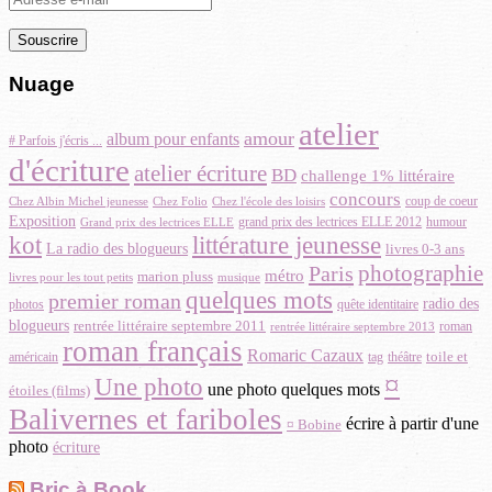
e-
mail
Nuage
atelier
amour
album pour enfants
# Parfois j'écris ...
d'écriture
atelier écriture
BD
challenge 1% littéraire
concours
coup de coeur
Chez Albin Michel jeunesse
Chez Folio
Chez l'école des loisirs
Exposition
grand prix des lectrices ELLE 2012
Grand prix des lectrices ELLE
humour
littérature jeunesse
kot
La radio des blogueurs
livres 0-3 ans
photographie
Paris
métro
marion pluss
musique
livres pour les tout petits
quelques mots
premier roman
radio des
photos
quête identitaire
blogueurs
rentrée littéraire septembre 2011
roman
rentrée littéraire septembre 2013
roman français
Romaric Cazaux
toile et
américain
théâtre
tag
¤
Une photo
une photo quelques mots
étoiles (films)
Balivernes et fariboles
écrire à partir d'une
¤ Bobine
photo
écriture
Bric à Book