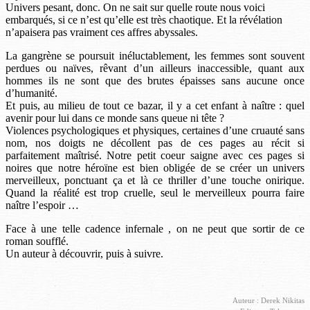
Univers pesant, donc. On ne sait sur quelle route nous voici
embarqués, si ce n’est qu’elle est très chaotique. Et la révélation
n’apaisera pas vraiment ces affres abyssales.
La gangrène se poursuit inéluctablement, les femmes sont souvent
perdues ou naïves, rêvant d’un ailleurs inaccessible, quant aux
hommes ils ne sont que des brutes épaisses sans aucune once
d’humanité.
Et puis, au milieu de tout ce bazar, il y a cet enfant à naître : quel
avenir pour lui dans ce monde sans queue ni tête ?
Violences psychologiques et physiques, certaines d’une cruauté sans
nom, nos doigts ne décollent pas de ces pages au récit si
parfaitement maîtrisé. Notre petit coeur saigne avec ces pages si
noires que notre héroïne est bien obligée de se créer un univers
merveilleux, ponctuant ça et là ce thriller d’une touche onirique.
Quand la réalité est trop cruelle, seul le merveilleux pourra faire
naître l’espoir …
Face à une telle cadence infernale , on ne peut que sortir de ce
roman soufflé.
Un auteur à découvrir, puis à suivre.
Auteur : Derek Nikitas