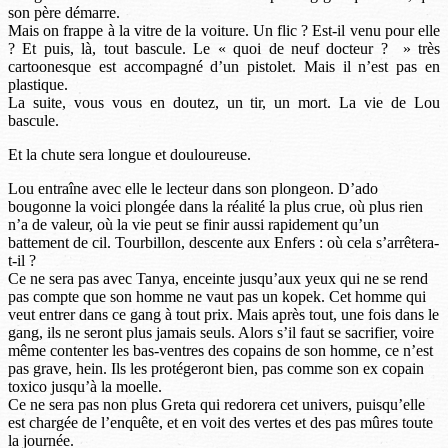
son père démarre.
Mais on frappe à la vitre de la voiture. Un flic ? Est-il venu pour elle
? Et puis, là, tout bascule. Le « quoi de neuf docteur ? » très
cartoonesque est accompagné d’un pistolet. Mais il n’est pas en
plastique.
La suite, vous vous en doutez, un tir, un mort. La vie de Lou
bascule.
Et la chute sera longue et douloureuse.
Lou entraîne avec elle le lecteur dans son plongeon. D’ado
bougonne la voici plongée dans la réalité la plus crue, où plus rien
n’a de valeur, où la vie peut se finir aussi rapidement qu’un
battement de cil. Tourbillon, descente aux Enfers : où cela s’arrêtera-
t-il ?
Ce ne sera pas avec Tanya, enceinte jusqu’aux yeux qui ne se rend
pas compte que son homme ne vaut pas un kopek. Cet homme qui
veut entrer dans ce gang à tout prix. Mais après tout, une fois dans le
gang, ils ne seront plus jamais seuls. Alors s’il faut se sacrifier, voire
même contenter les bas-ventres des copains de son homme, ce n’est
pas grave, hein. Ils les protégeront bien, pas comme son ex copain
toxico jusqu’à la moelle.
Ce ne sera pas non plus Greta qui redorera cet univers, puisqu’elle
est chargée de l’enquête, et en voit des vertes et des pas mûres toute
la journée.