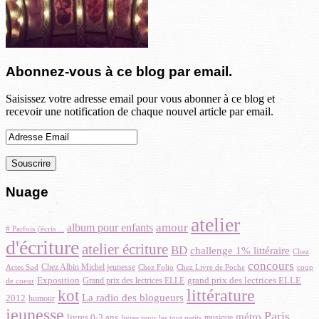
Abonnez-vous à ce blog par email.
Saisissez votre adresse email pour vous abonner à ce blog et
recevoir une notification de chaque nouvel article par email.
Adresse
Email
Nuage
atelier
album pour enfants
amour
# Parfois j'écris ...
d'écriture
atelier écriture
BD
challenge 1% littéraire
Chez
concours
Chez Albin Michel jeunesse
Chez Folio
coup
Actes Sud
Chez Livre de Poche
Exposition
grand prix des lectrices ELLE
Grand prix des lectrices ELLE
de coeur
littérature
kot
La radio des blogueurs
2012
humour
jeunesse
Paris
métro
livres 0-3 ans
musique
livres pour les tout petits