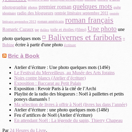
quelques mots
premier roman
photographie
photos
quête
radio des blogueurs
rentrée littéraire septembre 2011
identitaire
rentrée
roman français
roman américain
littéraire septembre 2013
Une photo
Romaric Cazaux
une
toile et étoiles (films)
tag
théâtre
¤ Balivernes et fariboles
photo quelques mots
¤
écrire à partir d'une photo
Bobine
écriture
Bric à Book
Atelier d’écriture : Une photo quelques mots (149è)
Le Festival du Merveilleux, au Musée des Arts forains
Noirs contre blancs (Atelier d’écriture)
Exposition : Baccarat au Petit Palais
Exposition : Revoir Paris à la cité de l’Archi
Playlist de la radio des blogueurs : Noël à paillettes et petits
poneys diamantés !
Ma sélection de livres à offrir à Noël (livres lus dans l’année)
Atelier d’écriture : une photo quelques mots (148è)
Feu d’artifices de Noël (Atelier d’écriture)
En attendant Noël : La légende du sapin, Thierry Chapeau
Par
24 Heures du Livre
.