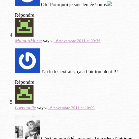
Oh! Pourquoi je suis tentée? oups
Répondre
MamanMarie
says:
16 novembre 2011 at 09:36
J’ai lu les extraits, ça a l’air truculent !!!
Répondre
Gwenaelle
says:
16 novembre 2011 at 10:09
C’est un procédé amusant. Tu parles d’intrigue