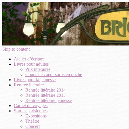
Skip to content
Atelier d’écriture
Livres pour adultes
Prix littéraires
Coups de coeur sortis en poche
Livres pour la jeunesse
Rentrée littéraire
Rentrée littéraire 2014
Rentrée littéraire 2013
Rentrée littéraire jeunesse
Carnet de voyages
Sorties parisiennes
Expositions
Théâtre
Concert