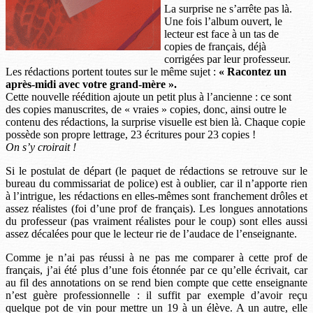
La surprise ne s’arrête pas là.
Une fois l’album ouvert, le
lecteur est face à un tas de
copies de français, déjà
corrigées par leur professeur.
Les rédactions portent toutes sur le même sujet :
« Racontez un
après-midi avec votre grand-mère ».
Cette nouvelle réédition ajoute un petit plus à l’ancienne : ce sont
des copies manuscrites, de « vraies » copies, donc, ainsi outre le
contenu des rédactions, la surprise visuelle est bien là. Chaque copie
possède son propre lettrage, 23 écritures pour 23 copies !
On s’y croirait !
Si le postulat de départ (le paquet de rédactions se retrouve sur le
bureau du commissariat de police) est à oublier, car il n’apporte rien
à l’intrigue, les rédactions en elles-mêmes sont franchement drôles et
assez réalistes (foi d’une prof de français). Les longues annotations
du professeur (pas vraiment réalistes pour le coup) sont elles aussi
assez décalées pour que le lecteur rie de l’audace de l’enseignante.
Comme je n’ai pas réussi à ne pas me comparer à cette prof de
français, j’ai été plus d’une fois étonnée par ce qu’elle écrivait, car
au fil des annotations on se rend bien compte que cette enseignante
n’est guère professionnelle : il suffit par exemple d’avoir reçu
quelque pot de vin pour mettre un 19 à un élève. A un autre, elle