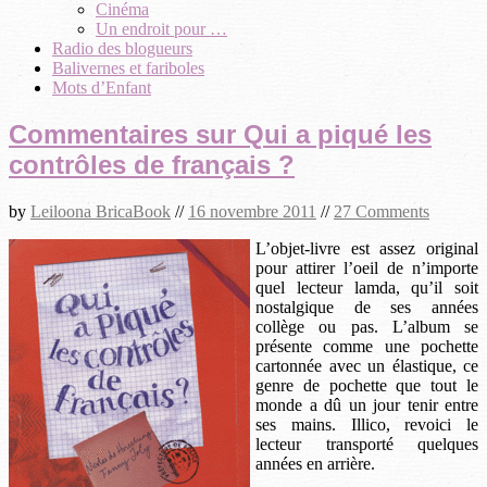
Cinéma
Un endroit pour …
Radio des blogueurs
Balivernes et fariboles
Mots d’Enfant
Commentaires sur Qui a piqué les
contrôles de français ?
by
Leiloona BricaBook
//
16 novembre 2011
//
27 Comments
L’objet-livre est assez original
pour attirer l’oeil de n’importe
quel lecteur lamda, qu’il soit
nostalgique de ses années
collège ou pas. L’album se
présente comme une pochette
cartonnée avec un élastique, ce
genre de pochette que tout le
monde a dû un jour tenir entre
ses mains. Illico, revoici le
lecteur transporté quelques
années en arrière.