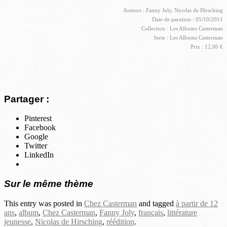
Auteurs : Fanny Joly, Nicolas de Hirsching
Date de parution : 05/10/2011
Collection : Les Albums Casterman
Serie : Les Albums Casterman
Prix : 12,00 €
Partager :
Pinterest
Facebook
Google
Twitter
LinkedIn
Sur le même thème
This entry was posted in
Chez Casterman
and tagged
à partir de 12
ans
,
album
,
Chez Casterman
,
Fanny Joly
,
français
,
littérature
jeunesse
,
Nicolas de Hirsching
,
réédition
.