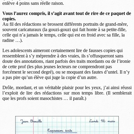
enlève 4 poins sans réelle raison.
Vous l’aurez compris, il s’agit avant tout de rire de ce paquet de
copies.
Au fil des rédactions se brossent différents portraits de grand-mère,
souvent caricaturaux (la gouzi-gouzi qui fait honte à sa petite-fille,
celle qui n’a jamais le temps, celle qui est en froid avec sa fille, la
radine …).
Les adolescents aimeront certainement lire de fausses copies qui
ressemblent à s’y méprendre à des vraies, ils s’offusqueront sans
doute des annotations, riant parfois des traits mordants ou de l’ironie
de cette prof (les plus jeunes lecteurs ne comprendront pas
forcément le second degré), ou se moquant des fautes d’untel. Il n’y
a pas pire qu’un élève qui juge la copie d’un autre.
Drôle, mordant, et un véritable plaisir pour les yeux, j’ai ainsi réussi
l’exploit de lire des rédactions sur mon temps libre. (Il semblerait
que les profs soient masochistes … il paraît.)