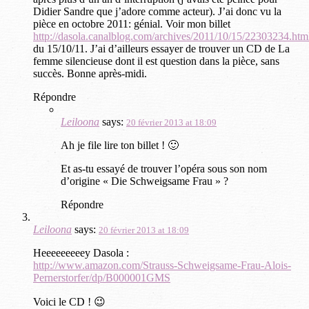
Didier Sandre que j’adore comme acteur). J’ai donc vu la
pièce en octobre 2011: génial. Voir mon billet
http://dasola.canalblog.com/archives/2011/10/15/22303234.htm
du 15/10/11. J’ai d’ailleurs essayer de trouver un CD de La
femme silencieuse dont il est question dans la pièce, sans
succès. Bonne après-midi.
Répondre
Leiloona
says:
20 février 2013 at 18:09
Ah je file lire ton billet ! 🙂
Et as-tu essayé de trouver l’opéra sous son nom
d’origine « Die Schweigsame Frau » ?
Répondre
Leiloona
says:
20 février 2013 at 18:09
Heeeeeeeeey Dasola :
http://www.amazon.com/Strauss-Schweigsame-Frau-Alois-
Pernerstorfer/dp/B000001GMS
Voici le CD ! 😉