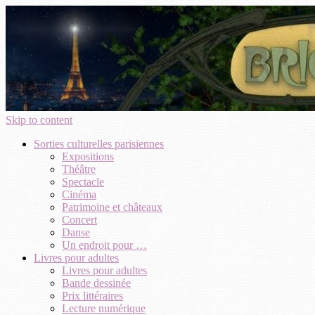
Skip to content
Sorties culturelles parisiennes
Expositions
Théâtre
Spectacle
Cinéma
Patrimoine et châteaux
Concert
Danse
Un endroit pour …
Livres pour adultes
Livres pour adultes
Bande dessinée
Prix littéraires
Lecture numérique