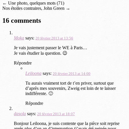
←
Une photo, quelques mots (71)
Nos étoiles contraires, John Green
→
16 comments
Moka
says:
20 février 2013 at 13:56
Je vais justement passer le WE à Paris…
Je vais étudier la question. 😉
Répondre
Leiloona
says:
20 février 2013 at 14:00
Tu aurais vraiment tort de t’en priver, surtout que
d’après mes souvenirs, Zweig est loin de te laisser
indifférente. 🙂
Répondre
dasola
says:
20 février 2013 at 18:07
Bonjour Leiloona, je suis contente que la pièce soit reprise
après plus d’un an d’interruption (j’avais été peinée pour