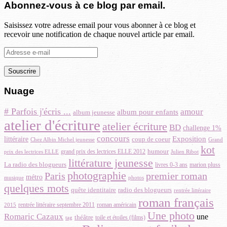
Abonnez-vous à ce blog par email.
Saisissez votre adresse email pour vous abonner à ce blog et
recevoir une notification de chaque nouvel article par email.
Adresse
e-
mail
Nuage
# Parfois j'écris ...
amour
album pour enfants
album jeunesse
atelier d'écriture
atelier écriture
BD
challenge 1%
concours
Exposition
littéraire
coup de coeur
Chez Albin Michel jeunesse
Grand
kot
humour
grand prix des lectrices ELLE 2012
prix des lectrices ELLE
Julien Ribot
littérature jeunesse
La radio des blogueurs
marion pluss
livres 0-3 ans
photographie
premier roman
Paris
métro
photos
musique
quelques mots
quête identitaire
radio des blogueurs
rentrée littéraire
roman français
rentrée littéraire septembre 2011
roman américain
2015
Une photo
Romaric Cazaux
une
théâtre
toile et étoiles (films)
tag