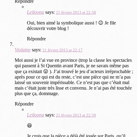
Répondre
Leiloona
says:
21 février 2013 at 22:58
Oui, bien aimé la symbolique aussi ! 😉 Je file
découvrir votre blog !
Répondre
Violaine
says:
21 février 2013 at 22:17
Moi aussi je l’ai vue en province (trop la classe les spectacles
qui passent à St Quentin avant Paris, je ne savais même pas
que ça existait 😛 ). J’ai trouvé le jeu d’acteurs irréprochable ;
après pour ce qui est du reste, c’est une pièce qui ne m’a pas
laissé un souvenir impérissable. Ce n’est pas que c’était mal
mais c’était juste très lisse et convenu. Je n’ai pas été touchée
plus que ça, dommage.
Répondre
Leiloona
says:
21 février 2013 at 22:59
😆
Je crois que la pièce a déjà été jouée sur Paris, qu’il