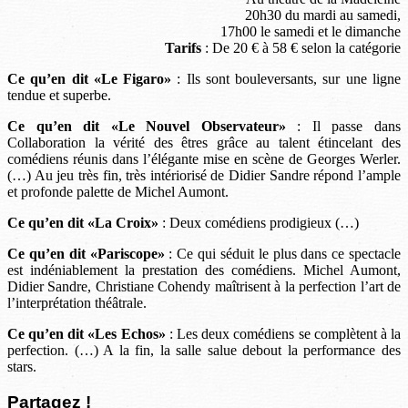
20h30 du mardi au samedi,
17h00 le samedi et le dimanche
Tarifs
: De 20 € à 58 € selon la catégorie
Ce qu’en dit «Le Figaro»
: Ils sont bouleversants, sur une ligne
tendue et superbe.
Ce qu’en dit «Le Nouvel Observateur»
: Il passe dans
Collaboration la vérité des êtres grâce au talent étincelant des
comédiens réunis dans l’élégante mise en scène de Georges Werler.
(…) Au jeu très fin, très intériorisé de Didier Sandre répond l’ample
et profonde palette de Michel Aumont.
Ce qu’en dit «La Croix»
: Deux comédiens prodigieux (…)
Ce qu’en dit «Pariscope»
: Ce qui séduit le plus dans ce spectacle
est indéniablement la prestation des comédiens. Michel Aumont,
Didier Sandre, Christiane Cohendy maîtrisent à la perfection l’art de
l’interprétation théâtrale.
Ce qu’en dit «Les Echos»
: Les deux comédiens se complètent à la
perfection. (…) A la fin, la salle salue debout la performance des
stars.
Partagez !