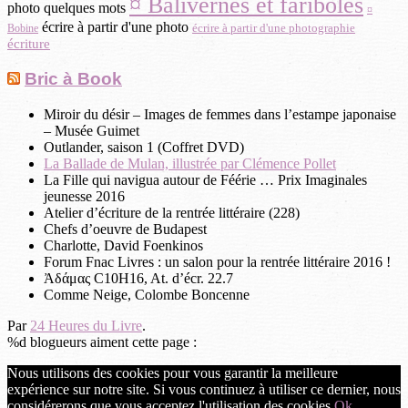
¤ Balivernes et fariboles
photo quelques mots
¤
écrire à partir d'une photo
écrire à partir d'une photographie
Bobine
écriture
Bric à Book
Miroir du désir – Images de femmes dans l’estampe japonaise
– Musée Guimet
Outlander, saison 1 (Coffret DVD)
La Ballade de Mulan, illustrée par Clémence Pollet
La Fille qui navigua autour de Féérie … Prix Imaginales
jeunesse 2016
Atelier d’écriture de la rentrée littéraire (228)
Chefs d’oeuvre de Budapest
Charlotte, David Foenkinos
Forum Fnac Livres : un salon pour la rentrée littéraire 2016 !
Ἀδάμας C10H16, At. d’écr. 22.7
Comme Neige, Colombe Boncenne
Par
24 Heures du Livre
.
%d
blogueurs aiment cette page :
Nous utilisons des cookies pour vous garantir la meilleure
expérience sur notre site. Si vous continuez à utiliser ce dernier, nous
considérerons que vous acceptez l'utilisation des cookies.
Ok