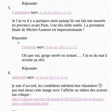
Répondre
Gambadou
says:
21 février 2013 at 11:01
Je l’ai vu il y a quelques mois puisqu’ils ont fait une tournée
en province avant Paris. Une très belle soirée. La prestation
finale de Michel Aumont est impressionnante !
Répondre
Leiloona
says:
21 février 2013 at 22:57
Oh que oui, gorge serrée en sortant … J’ai eu du mal à
revenir au réel.
Répondre
aldanjah
says:
21 février 2013 at 15:43
je suis d’accord, les comédiens méritent leur réputation 🙂
pas mal sinon cette image avec l’affiche au milieu des acteurs
ma critique :
http://critique-ouverte.blogspot.fr/2013/02/zweig-et-strauss-
dans-collaboration.html