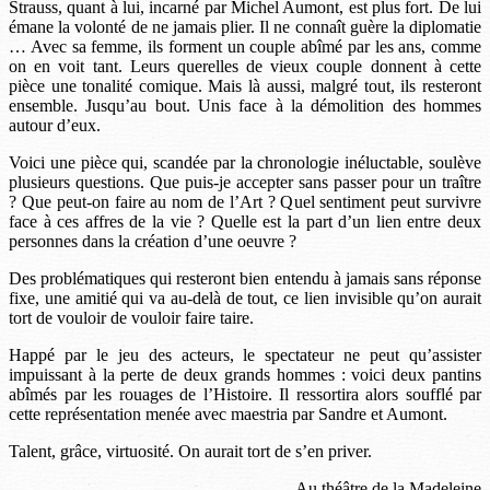
Strauss, quant à lui, incarné par Michel Aumont, est plus fort. De lui
émane la volonté de ne jamais plier. Il ne connaît guère la diplomatie
… Avec sa femme, ils forment un couple abîmé par les ans, comme
on en voit tant. Leurs querelles de vieux couple donnent à cette
pièce une tonalité comique. Mais là aussi, malgré tout, ils resteront
ensemble. Jusqu’au bout. Unis face à la démolition des hommes
autour d’eux.
Voici une pièce qui, scandée par la chronologie inéluctable, soulève
plusieurs questions. Que puis-je accepter sans passer pour un traître
? Que peut-on faire au nom de l’Art ? Quel sentiment peut survivre
face à ces affres de la vie ? Quelle est la part d’un lien entre deux
personnes dans la création d’une oeuvre ?
Des problématiques qui resteront bien entendu à jamais sans réponse
fixe, une amitié qui va au-delà de tout, ce lien invisible qu’on aurait
tort de vouloir de vouloir faire taire.
Happé par le jeu des acteurs, le spectateur ne peut qu’assister
impuissant à la perte de deux grands hommes : voici deux pantins
abîmés par les rouages de l’Histoire. Il ressortira alors soufflé par
cette représentation menée avec maestria par Sandre et Aumont.
Talent, grâce, virtuosité. On aurait tort de s’en priver.
Au théâtre de la Madeleine