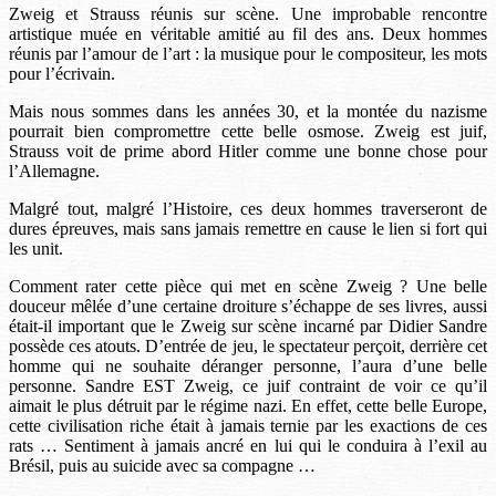
Zweig et Strauss réunis sur scène. Une improbable rencontre
artistique muée en véritable amitié au fil des ans. Deux hommes
réunis par l’amour de l’art : la musique pour le compositeur, les mots
pour l’écrivain.
Mais nous sommes dans les années 30, et la montée du nazisme
pourrait bien compromettre cette belle osmose. Zweig est juif,
Strauss voit de prime abord Hitler comme une bonne chose pour
l’Allemagne.
Malgré tout, malgré l’Histoire, ces deux hommes traverseront de
dures épreuves, mais sans jamais remettre en cause le lien si fort qui
les unit.
Comment rater cette pièce qui met en scène Zweig ? Une belle
douceur mêlée d’une certaine droiture s’échappe de ses livres, aussi
était-il important que le Zweig sur scène incarné par Didier Sandre
possède ces atouts. D’entrée de jeu, le spectateur perçoit, derrière cet
homme qui ne souhaite déranger personne, l’aura d’une belle
personne. Sandre EST Zweig, ce juif contraint de voir ce qu’il
aimait le plus détruit par le régime nazi. En effet, cette belle Europe,
cette civilisation riche était à jamais ternie par les exactions de ces
rats … Sentiment à jamais ancré en lui qui le conduira à l’exil au
Brésil, puis au suicide avec sa compagne …