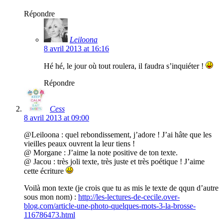
Répondre
Leiloona
8 avril 2013 at 16:16
Hé hé, le jour où tout roulera, il faudra s’inquiéter !
Répondre
Cess
8 avril 2013 at 09:00
@Leiloona : quel rebondissement, j’adore ! J’ai hâte que les
vieilles peaux ouvrent la leur tiens !
@ Morgane : J’aime la note positive de ton texte.
@ Jacou : très joli texte, très juste et très poétique ! J’aime
cette écriture
Voilà mon texte (je crois que tu as mis le texte de qqun d’autre
sous mon nom) :
http://les-lectures-de-cecile.over-
blog.com/article-une-photo-quelques-mots-3-la-brosse-
116786473.html