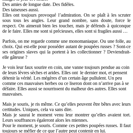
Des amies de longue date. Des fidèles.
Des taiseuses aussi.
Elles ont toujours provoqué l’admiration. On se plaît à les scruter
sous tous les angles. Leur grand nombre, sans doute, force le
respect. On aimerait bien les toucher, mais je défends à quiconque
de le faire. Elles me sont si précieuses, elles sont si fragiles aussi …
Parfois, on me regarde comme une monomaniaque. Ou une folle, au
choix. Qui est-elle pour posséder autant de poupées russes ? Sont-ce
ses origines slaves qui la portent à les collectionner ? Deviendrait-
elle gâteuse ?
Je vois leur faux sourire en coin, une vanne toujours pendue au coin
de leurs lèvres sèches et arides. Elles ont le dernier mot, et pensent
détenir la vérité. Les mégères d’un certain âge pullulent. Un peu
comme ces mauvaises herbes ou ce liseron dont on n’arrive pas à se
défaire. Elles aussi se nourrissent du malheur des autres. Elles sont
mauvaises.
Mais je souris, je ris même. Ce qu’elles peuvent être bêtes avec leurs
certitudes. Uniques, cela va sans dire.
Mais je saurai le moment venu leur montrer qu’elles avaient tort.
Leurs souffrances égaleront alors les miennes.
Pour le moment, je souris. Comme ces petites poupées russes. Il faut
toujours se méfier de ce que l’autre peut contenir en lui.