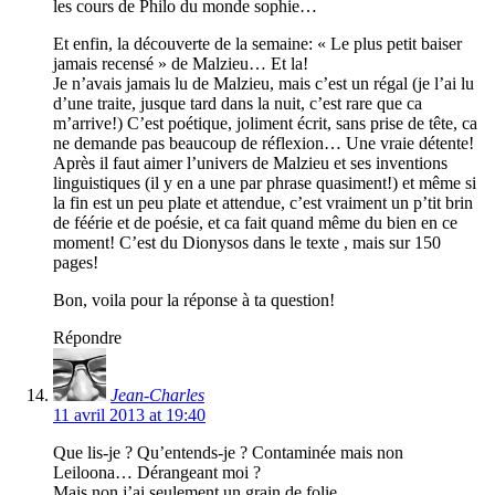
les cours de Philo du monde sophie…
Et enfin, la découverte de la semaine: « Le plus petit baiser
jamais recensé » de Malzieu… Et la!
Je n’avais jamais lu de Malzieu, mais c’est un régal (je l’ai lu
d’une traite, jusque tard dans la nuit, c’est rare que ca
m’arrive!) C’est poétique, joliment écrit, sans prise de tête, ca
ne demande pas beaucoup de réflexion… Une vraie détente!
Après il faut aimer l’univers de Malzieu et ses inventions
linguistiques (il y en a une par phrase quasiment!) et même si
la fin est un peu plate et attendue, c’est vraiment un p’tit brin
de féérie et de poésie, et ca fait quand même du bien en ce
moment! C’est du Dionysos dans le texte , mais sur 150
pages!
Bon, voila pour la réponse à ta question!
Répondre
Jean-Charles
11 avril 2013 at 19:40
Que lis-je ? Qu’entends-je ? Contaminée mais non
Leiloona… Dérangeant moi ?
Mais non j’ai seulement un grain de folie.