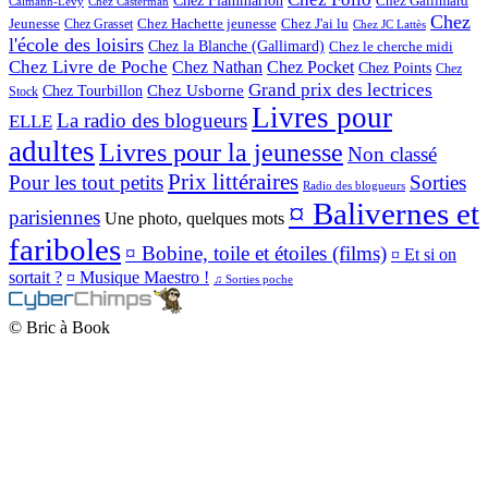
Chez Gallimard
Calmann-Lévy
Chez Casterman
Chez
Chez Hachette jeunesse
Jeunesse
Chez Grasset
Chez J'ai lu
Chez JC Lattès
l'école des loisirs
Chez la Blanche (Gallimard)
Chez le cherche midi
Chez Livre de Poche
Chez Nathan
Chez Pocket
Chez Points
Chez
Grand prix des lectrices
Chez Tourbillon
Chez Usborne
Stock
Livres pour
La radio des blogueurs
ELLE
adultes
Livres pour la jeunesse
Non classé
Prix littéraires
Sorties
Pour les tout petits
Radio des blogueurs
¤ Balivernes et
parisiennes
Une photo, quelques mots
fariboles
¤ Bobine, toile et étoiles (films)
¤ Et si on
sortait ?
¤ Musique Maestro !
♫ Sorties poche
© Bric à Book