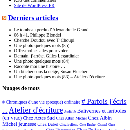
RSS
des commentaires
Site de WordPress-FR
Derniers articles
Le tombeau perdu d’Alexandre le Grand
06 h 41, Philippe Blondel
Cherche Doudou avec T’Choupi
Une photo quelques mots (85)
Offre-moi tes ailes pour voler …
Demain, j’arrête, Gilles Legardinier
Une photo quelques mots (84)
Raconte moi une histoire …
Un bûcher sous la neige, Susan Fletcher
Une photo quelques mots (83) – Atelier d’écriture
Nuages de mots
# Parfois j'écris
# Chroniques d'une vie (presque) ordinaire
Atelier d'écriture
...
Balivernes et fariboles
Audiolib
(en vrac)
Chez Albin
Chez Actes Sud
Chez Albin Michel
Michel jeunesse
Chez Babel
Chez Belfond
Chez Buchet-Chastel
Chez
Chez Folio
Chez Flammarion