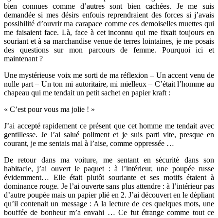
bien connues comme d’autres sont bien cachées. Je me suis
demandée si mes désirs enfouis reprendraient des forces si j’avais
possibilité d’ouvrir ma carapace comme ces demoiselles muettes qui
me faisaient face. Là, face à cet inconnu qui me fixait toujours en
souriant et à sa marchandise venue de terres lointaines, je me posais
des questions sur mon parcours de femme. Pourquoi ici et
maintenant ?
Une mystérieuse voix me sorti de ma réflexion – Un accent venu de
nulle part – Un ton mi autoritaire, mi mielleux – C’était l’homme au
chapeau qui me tendait un petit sachet en papier kraft :
« C’est pour vous ma jolie ! »
J’ai accepté rapidement ce présent que cet homme me tendait avec
gentillesse. Je l’ai salué poliment et je suis parti vite, presque en
courant, je me sentais mal à l’aise, comme oppressée …
De retour dans ma voiture, me sentant en sécurité dans son
habitacle, j’ai ouvert le paquet : à l’intérieur, une poupée russe
évidemment… Elle était plutôt souriante et ses motifs étaient à
dominance rouge. Je l’ai ouverte sans plus attendre : à l’intérieur pas
d’autre poupée mais un papier plié en 2. J’ai découvert en le dépliant
qu’il contenait un message : A la lecture de ces quelques mots, une
bouffée de bonheur m’a envahi … Ce fut étrange comme tout ce