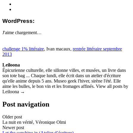
WordPress:
J'aime
chargement…
challenge 1% littéraire
, Ivan macaux,
rentrée littéraire septembre
2013
Leiloona
Épicurienne culturelle, elle sillonne villes, et musées, un livre dans
son tote bag ... Chaque lundi, elle écrit dans un atelier d'écriture
qu'elle anime depuis 5 ans. Museo geek l'hiver, sirène l'été. Elle
aime les bulles, le bon vin et les fromages affinés. View all posts by
Leiloona →
Post navigation
Older post
La nuit en vérité, Véronique Olmi
Newer post
Let the sunshine in (Atelier d’écriture)