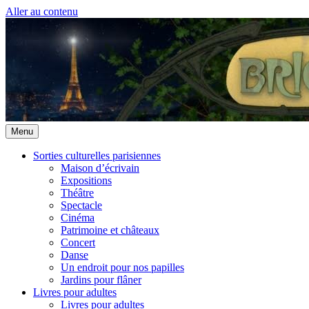
Aller au contenu
Menu
Sorties culturelles parisiennes
Maison d’écrivain
Expositions
Théâtre
Spectacle
Cinéma
Patrimoine et châteaux
Concert
Danse
Un endroit pour nos papilles
Jardins pour flâner
Livres pour adultes
Livres pour adultes