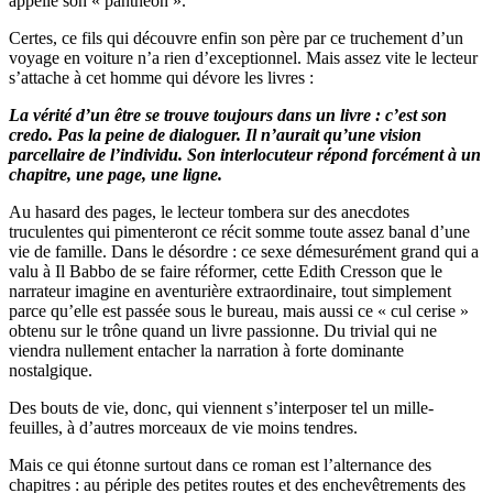
appelle son « panthéon ».
Certes, ce fils qui découvre enfin son père par ce truchement d’un
voyage en voiture n’a rien d’exceptionnel. Mais assez vite le lecteur
s’attache à cet homme qui dévore les livres :
La vérité d’un être se trouve toujours dans un livre : c’est son
credo. Pas la peine de dialoguer. Il n’aurait qu’une vision
parcellaire de l’individu. Son interlocuteur répond forcément à un
chapitre, une page, une ligne.
Au hasard des pages, le lecteur tombera sur des anecdotes
truculentes qui pimenteront ce récit somme toute assez banal d’une
vie de famille. Dans le désordre : ce sexe démesurément grand qui a
valu à Il Babbo de se faire réformer, cette Edith Cresson que le
narrateur imagine en aventurière extraordinaire, tout simplement
parce qu’elle est passée sous le bureau, mais aussi ce « cul cerise »
obtenu sur le trône quand un livre passionne. Du trivial qui ne
viendra nullement entacher la narration à forte dominante
nostalgique.
Des bouts de vie, donc, qui viennent s’interposer tel un mille-
feuilles, à d’autres morceaux de vie moins tendres.
Mais ce qui étonne surtout dans ce roman est l’alternance des
chapitres : au périple des petites routes et des enchevêtrements des