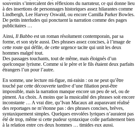
souvenirs s’intercalent des réflexions du narrateur, ce qui donne lieu
à des insertions de personnages historiques assez hilarantes comme
Lindbergh, Lee Harvey Oswald, ou encore Camilla Parker Bowles.
De petits interludes qui ponctuent la narration comme des pages
publicitaires …
Ainsi,
Il Babbo
est un roman résolument contemporain, par sa
forme, et son style aussi. Des phrases assez concises, à l’image de
cette route qui défile, de cette urgence tacite qui unit les deux
hommes malgré tout.
Des passages touchants, tout de même, mais éloignés d’un
quelconque lyrisme. Comme si le père et le fils étaient deux parfaits
étrangers l’un pour l’autre.
En somme, une lecture mi-figue, mi-raisin : on ne peut qu’être
touché par cette découverte tardive d’une filiation peut-être
impossible, mais la narration manque encore un peu de sel, ou de
piment. Au choix. A moins que la musicalité des phrases soit encore
inconstante … A vrai dire, qu’Ivan Macaux ait auparavant réalisé
des reportages ne m’étonne pas : des phrases concises, brèves,
syntaxiquement simples. Quelques envolées lyriques n’auraient pas
été de trop, même si cette pudeur syntaxique colle parfaitement bien
à la relation entre ces deux hommes … timides eux aussi.