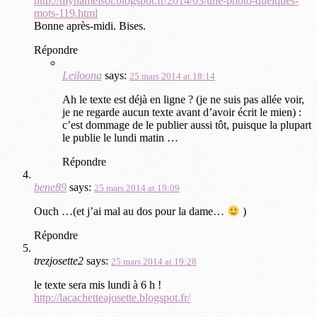
http://mynameisor.blogspot.fr/2014/03/une-photo-quelques-
mots-119.html
Bonne après-midi. Bises.
Répondre
Leiloona
says:
25 mars 2014 at 18:14
Ah le texte est déjà en ligne ? (je ne suis pas allée voir,
je ne regarde aucun texte avant d’avoir écrit le mien) :
c’est dommage de le publier aussi tôt, puisque la plupart
le publie le lundi matin …
Répondre
bene89
says:
25 mars 2014 at 19:09
Ouch …(et j’ai mal au dos pour la dame…
)
Répondre
trezjosette2
says:
25 mars 2014 at 19:28
le texte sera mis lundi à 6 h !
http://lacachetteajosette.blogspot.fr/