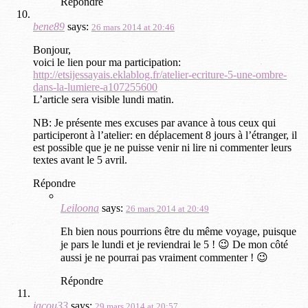
Répondre
bene89
says:
26 mars 2014 at 20:46
Bonjour,
voici le lien pour ma participation:
http://etsijessayais.eklablog.fr/atelier-ecriture-5-une-ombre-
dans-la-lumiere-a107255600
L’article sera visible lundi matin.
NB: Je présente mes excuses par avance à tous ceux qui
participeront à l’atelier: en déplacement 8 jours à l’étranger, il
est possible que je ne puisse venir ni lire ni commenter leurs
textes avant le 5 avril.
Répondre
Leiloona
says:
26 mars 2014 at 20:49
Eh bien nous pourrions être du même voyage, puisque
je pars le lundi et je reviendrai le 5 ! 😉 De mon côté
aussi je ne pourrai pas vraiment commenter ! 😉
Répondre
jacou33
says:
29 mars 2014 at 20:57