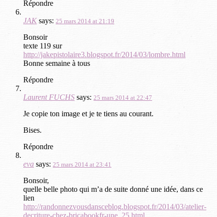
Répondre
JAK
says:
25 mars 2014 at 21:19
Bonsoir
texte 119 sur
http://jakepistolaire3.blogspot.fr/2014/03/lombre.html
Bonne semaine à tous
Répondre
Laurent FUCHS
says:
25 mars 2014 at 22:47
Je copie ton image et je te tiens au courant.
Bises.
Répondre
eva
says:
25 mars 2014 at 23:41
Bonsoir,
quelle belle photo qui m’a de suite donné une idée, dans ce
lien
http://randonnezvousdansceblog.blogspot.fr/2014/03/atelier-
decriture-chez-bricabookfr-une_25.html