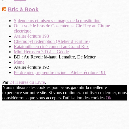
Bric à Book
Splendeurs et misères : images de la prostitution
On a volé le bras de Costentenus, Cie Hey au Cirque
électrique
Atelier écriture 193
Chernobyl redemption (Atelier d’écriture)
Ratatouille en ciné concert au Grand Rex
Mini Héros en 3 D à la Géode
BD : Au Revoir là-haut, Lemaître, De Metter
Mune
Atelier écriture 192
Perdre pied, reprendre racine – Atelier écriture 191
Par
24 Heures du Livre
.
Nous utilisons des cookies pour vous garantir la meilleure
expérience sur notre site. Si vous continuez à utiliser ce dernier, nous
considérerons que vous acceptez l'utilisation des cookies.
Ok