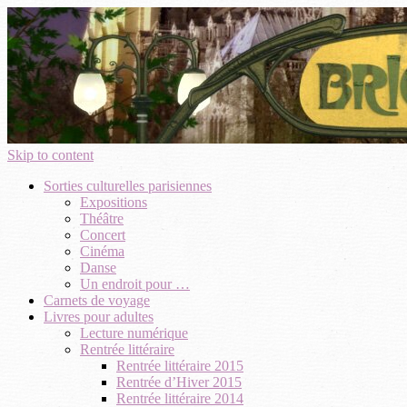
Skip to content
Sorties culturelles parisiennes
Expositions
Théâtre
Concert
Cinéma
Danse
Un endroit pour …
Carnets de voyage
Livres pour adultes
Lecture numérique
Rentrée littéraire
Rentrée littéraire 2015
Rentrée d’Hiver 2015
Rentrée littéraire 2014