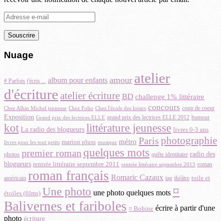
Adresse
e-
mail
Nuage
atelier
amour
album pour enfants
# Parfois j'écris ...
d'écriture
atelier écriture
BD
challenge 1% littéraire
concours
coup de coeur
Chez Albin Michel jeunesse
Chez Folio
Chez l'école des loisirs
Exposition
grand prix des lectrices ELLE 2012
Grand prix des lectrices ELLE
humour
littérature jeunesse
kot
La radio des blogueurs
livres 0-3 ans
photographie
Paris
métro
marion pluss
musique
livres pour les tout petits
quelques mots
premier roman
radio des
photos
quête identitaire
blogueurs
rentrée littéraire septembre 2011
roman
rentrée littéraire septembre 2013
roman français
Romaric Cazaux
toile et
américain
théâtre
tag
¤
Une photo
une photo quelques mots
étoiles (films)
Balivernes et fariboles
écrire à partir d'une
¤ Bobine
photo
écriture